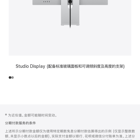
Studio Display (配备标准玻璃面板和可调倾斜度及高度的支架)
网
脚
‡ 为近似值。金额可能随时间变动。
注
页
分期付款服务的条件
页
上述所示分期付款金额仅为使用特定期数免息分期付款估算得出的示例 (仅显示整数数
脚
额，未显示小数点以后的金额)，实际支付金额以银行、花呗或微信分付账单为准。上述分