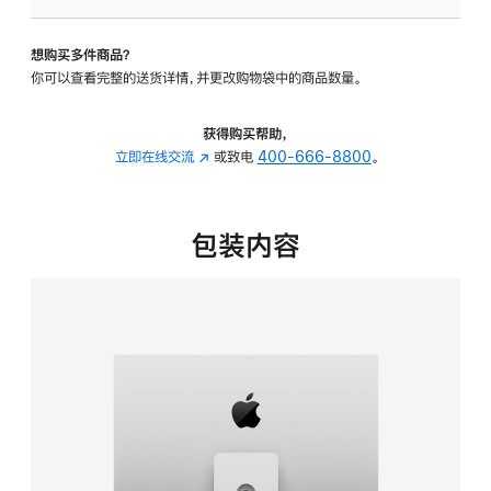
可
调
想购买多件商品？
倾
你可以查看完整的送货详情，并更改购物袋中的商品数量。
斜
度
及
获得购买帮助，
高
立即在线交流
(在
或致电
400-666-8800
。
度
新
的
窗
支
口
包装内容
架
中
的
打
分
开)
期
付
款
选
项)