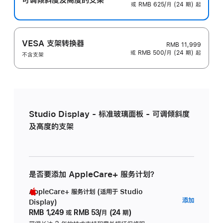
或 RMB 625/月 (24 期) 起
VESA 支架转换器
RMB 11,999
或 RMB 500/月 (24 期) 起
不含支架
Studio Display - 标准玻璃面板 - 可调倾斜度
及高度的支架
是否要添加 AppleCare+ 服务计划？
AppleCare+ 服务计划 (适用于 Studio
AppleC
添加
Display)
服
RMB 1,249
或
RMB 53/月 (24 期)