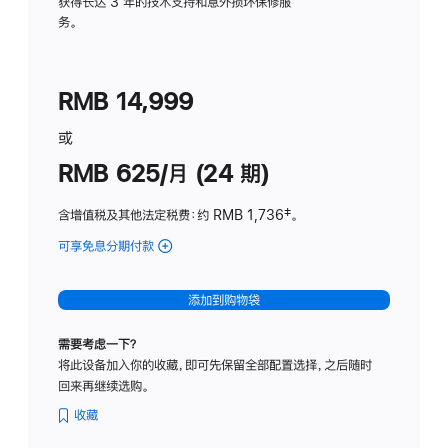
务
获得长达 3 年的技术支持和意外损坏保修服
务。
计
划
(适
RMB 14,999
用
于
或
Studio
RMB 625/月 (24 期)
Display
含增值税及其他法定税费
：约 RMB 1,736
脚
‡。
注
可享免息分期付款
(Studio
Display
-
添加到购物袋
标
准
需要考虑一下？
玻
将此设备加入你的收藏，即可先保留全部配置选择，之后随时
璃
回来再继续选购。
面
板
收藏
-