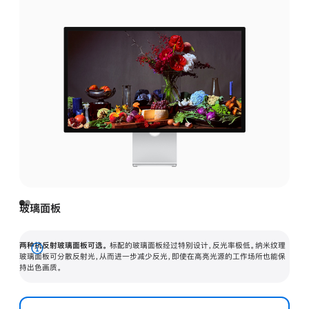
玻璃面板
两种抗反射玻璃面板可选。
标配的玻璃面板经过特别设计，反光率极低。纳米纹理
展
玻璃面板可分散反射光，从而进一步减少反光，即使在高亮光源的工作场所也能保
持出色画质。
开