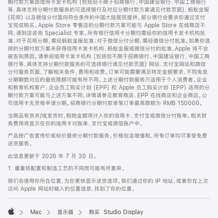
期付款方案由信用卡发卡机构 (包括但不限于招商银行、中国建设银行、中国工商银行
等，具体支持分期付款服务的可选择银行及对应分期付款方案请见付款页面)、蚂蚁金服
(花呗) 以及微信分付面向符合条件的中国大陆居民提供。部分银行会要求你通过支付
宝完成购买。Apple Store 零售店的分期付款方案可能与 Apple Store 在线商店不
同，请到店咨询 Specialist 专家。所有银行信用卡分期均需经你的信用卡发卡机构批
准；对于花呗分期，需经蚂蚁金服批准；对于微信分付分期，需经微信分付批准。如果你选
择的分期付款方案未获得信用卡发卡机构、蚂蚁金服或微信分付的批准，Apple 将不会
被告知原因。请参阅信用卡发卡机构 (包括但不限于招商银行、中国建设银行、中国工商
银行等，具体支持分期付款服务的可选择银行请见付款页面) 网站、支付宝网站和微信
分付服务页面，了解相关条件、费用和收费。订单可能需要满足特定金额要求，不同免息
分期期数对应的最低限额可能有所不同。上述分期付款服务只适用于个人消费者。企业
和教育机构客户、企业员工购买计划 (EPP) 和 Apple 员工购买计划 (EPP) 适用的分
期付款方案可能与上述方案不同，详情请参见教育商店、EPP 在线商店和企业商店。公
司信用卡无资格申请分期。招商银行分期付款单笔订单最高限额为 RMB 150000。
当商品有货并/或发货时，购物金额将计入你的信用卡、支付宝或微信分付账单。相关财
务费用将显示在你的信用卡对账单、支付宝或微信账户中。
产品按广告宣传价或标价提供分期付款服务。价格包含增值税。所有订单均可享受免费
送货服务。
此信息更新于 2026 年 7 月 30 日。
1. 重量依配置和制造工艺的不同而可能有所差异。
我们会使用你所在位置，为你更快显示送货选项。我们通过你的 IP 地址，或者你在上次
访问 Apple 网站时输入的位置信息，找到了你的位置。
Mac
显示器
购买 Studio Display