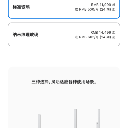
RMB 11,999
起
标准玻璃
或 RMB 500/月 (24 期) 起
RMB 14,499
起
纳米纹理玻璃
或 RMB 605/月 (24 期) 起
三种选择，灵活适应各种使用场景。
标