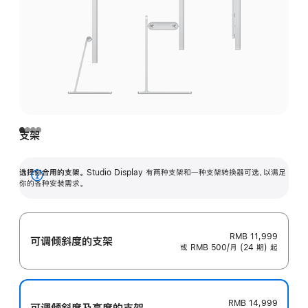
支架
选择你合用的支架。
Studio Display 有两种支架和一种支架转换器可选，以满足
展
你的各种安装需求。
开
RMB 11,999
可调倾斜度的支架
或 RMB 500/月 (24 期) 起
RMB 14,999
可调倾斜度及高‍度的支‍架