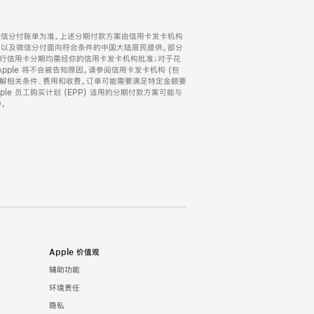
微信分付账单为准。上述分期付款方案由信用卡发卡机构
) 以及微信分付面向符合条件的中国大陆居民提供。部分
家。所有银行信用卡分期均需经你的信用卡发卡机构批准；对于花
ple 将不会被告知原因。请参阅信用卡发卡机构 (包
了解相关条件、费用和收费。订单可能需要满足特定金额要
e 员工购买计划 (EPP) 适用的分期付款方案可能与
。
Apple 价值观
辅助功能
环境责任
隐私