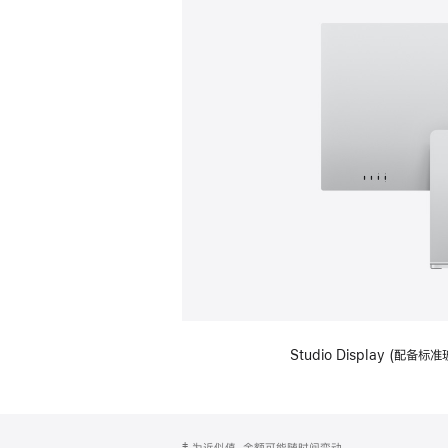
Studio Display (
网
脚