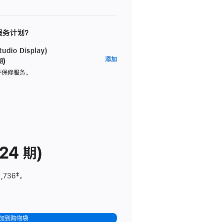
 服务计划？
dio Display)
AppleCare+
添加
期)
服
坏保修服务。
务
计
划
(适
用
于
24 期)
Studio
Display)
1,736
脚
‡。
注
加到购物袋