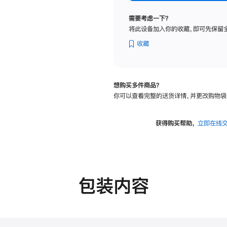
标
准
需要考虑一下？
玻
将此设备加入你的收藏，即可先保留
璃
面
收藏
板
-
可
想购买多件商品？
调
你可以查看完整的送货详情，并更改购物袋
倾
斜
度
获得购买帮助，
立即在线
及
高
度
的
支
包装内容
架
的
分
期
付