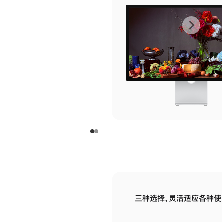
上
下
一
一
张
张
图
图
库
库
图
图
片
片
-
-
玻
玻
璃
璃
三种选择，灵活适应各种使
面
面
板
板