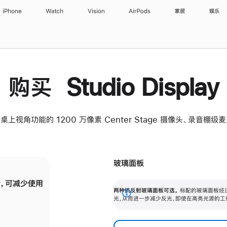
iPhone
Watch
Vision
AirPods
家居
娱乐
购买 Studio Display
桌上视角功能的 1200 万像素 Center Stage 摄像头、录音棚
玻璃面板
，可减少使用
纳米纹理玻璃面板可进一步减少反光，即使在
两种抗反射玻璃面板可选。
标配的玻璃面板经
。
有高亮光源的场所使用，也能保持出色画质。
展
光，从而进一步减少反光，即使在高亮光源的工
开