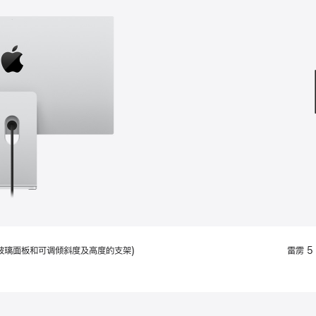
款
选
项)
配备标准玻璃面板和可调倾斜度及高度的支架)
雷雳 5 