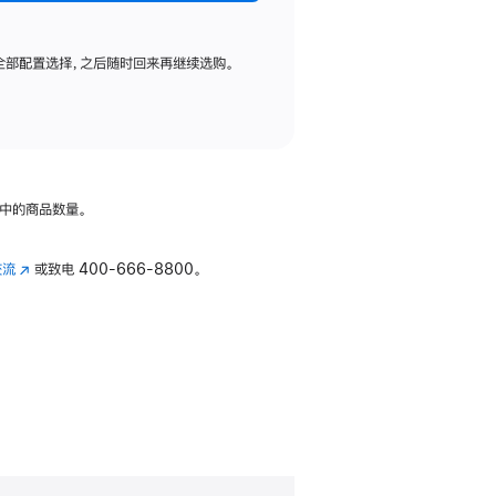
全部配置选择，之后随时回来再继续选购。
中的商品数量。
交流
(在
或致电
400-666-8800。
新
窗
口
中
打
开)