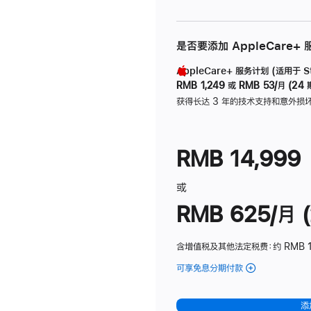
是否要添加 AppleCare+
AppleCare+ 服务计划 (适用于 Stu
RMB 1,249
或
RMB 53/月 (24 
获得长达 3 年的技术支持和意外损
RMB 14,999
或
RMB 625/月 (
含增值税及其他法定税费
：约 RMB 
可享免息分期付款
(Studio
Display
-
添