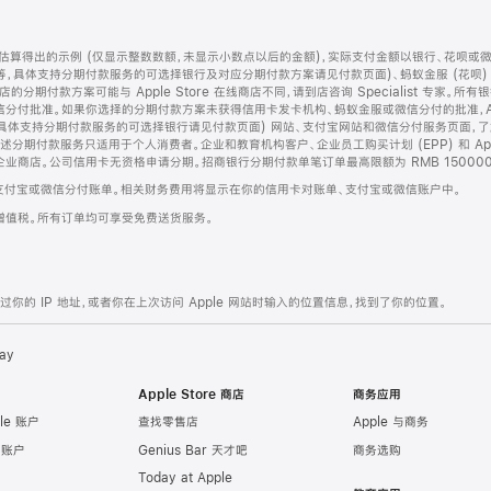
算得出的示例 (仅显示整数数额，未显示小数点以后的金额)，实际支付金额以银行、花呗或
等，具体支持分期付款服务的可选择银行及对应分期付款方案请见付款页面)、蚂蚁金服 (花呗
售店的分期付款方案可能与 Apple Store 在线商店不同，请到店咨询 Specialist 专
分付批准。如果你选择的分期付款方案未获得信用卡发卡机构、蚂蚁金服或微信分付的批准，Ap
具体支持分期付款服务的可选择银行请见付款页面) 网站、支付宝网站和微信分付服务页面，
期付款服务只适用于个人消费者。企业和教育机构客户、企业员工购买计划 (EPP) 和 Appl
企业商店。公司信用卡无资格申请分期。招商银行分期付款单笔订单最高限额为 RMB 150000
支付宝或微信分付账单。相关财务费用将显示在你的信用卡对账单、支付宝或微信账户中。
增值税。所有订单均可享受免费送货服务。
的 IP 地址，或者你在上次访问 Apple 网站时输入的位置信息，找到了你的位置。
ay
Apple Store 商店
商务应用
le 账户
查找零售店
Apple 与商务
e 账户
Genius Bar 天才吧
商务选购
Today at Apple