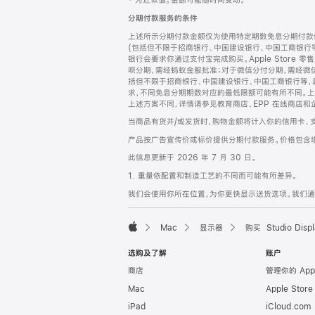
‡ 为近似值。金额可能随时间变动。
注
页
分期付款服务的条件
页
上述所示分期付款金额仅为使用特定期数免息分期付款估
脚
(包括但不限于招商银行、中国建设银行、中国工商银行
银行会要求你通过支付宝完成购买。Apple Store 零
呗分期，需经蚂蚁金服批准；对于微信分付分期，需经微信
括但不限于招商银行、中国建设银行、中国工商银行等，
求，不同免息分期期数对应的最低限额可能有所不同。上述分
上述方案不同，详情请参见教育商店、EPP 在线商店和
当商品有货并/或发货时，购物金额将计入你的信用卡、
产品按广告宣传价或标价提供分期付款服务。价格包含
此信息更新于 2026 年 7 月 30 日。
1. 重量依配置和制造工艺的不同而可能有所差异。
我们会使用你所在位置，为你更快显示送货选项。我们通过你
Mac
显示器
购买 Studio Displ
Apple
选购及了解
账户
商店
管理你的 App
Mac
Apple Stor
iPad
iCloud.com