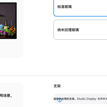
标准玻璃
纳米纹理玻璃
支架
用场景。
标配可调倾斜度的支架，提供 30 度的倾斜度
选
选择你合用的支架。
Studio Display
调节范围。
展