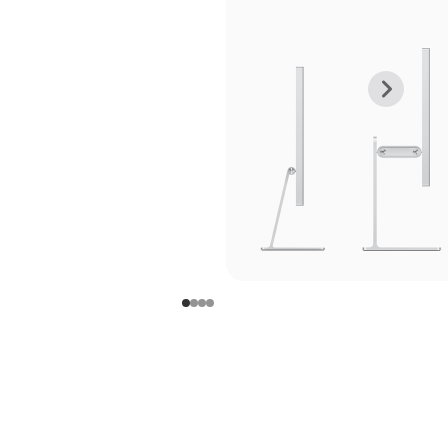
上
下
一
一
张
张
图
图
库
库
图
图
片
片
-
-
支
支
架
架