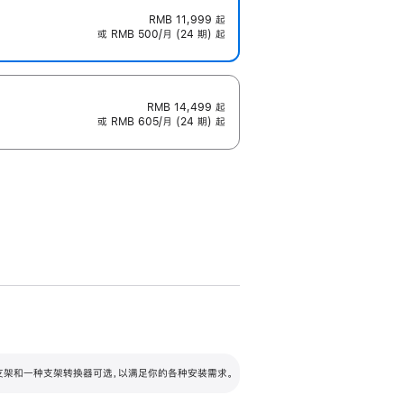
RMB 11,999
起
或 RMB 500/月 (24 期) 起
RMB 14,499
起
或 RMB 605/月 (24 期) 起
配可调倾斜度及高度的支架，额外增加 105
VESA 支架转换器
 有两种支架和一种支架转换器可选，以满足你的各种安装需求。
毫米的高度调节范围。
容的支架 (未随附)