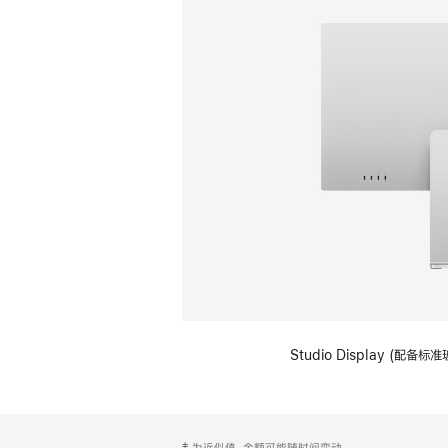
Studio Display (
网
脚