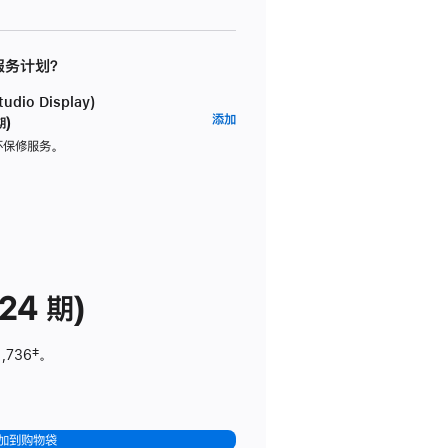
 服务计划？
dio Display)
AppleCare+
添加
期)
服
坏保修服务。
务
计
划
(适
用
于
24 期)
Studio
Display)
1,736
脚
‡。
注
加到购物袋