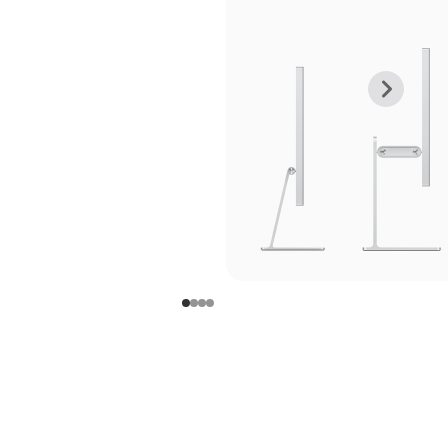
上
下
一
一
张
张
图
图
库
库
图
图
片
片
-
-
支
支
架
架