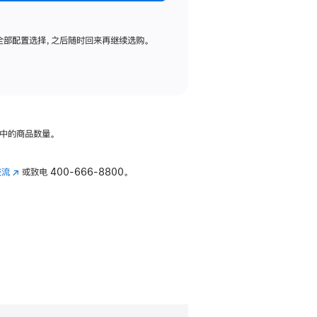
全部配置选择，之后随时回来再继续选购。
中的商品数量。
交流
(在
或致电
400-666-8800。
新
窗
口
中
打
开)