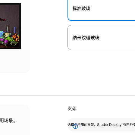
标准玻璃
纳米纹理玻璃
支架
用场景。
标配可调倾斜度的支架，提供 30 度的倾斜度
选
选择你合用的支架。
Studio Display
调节范围。
展