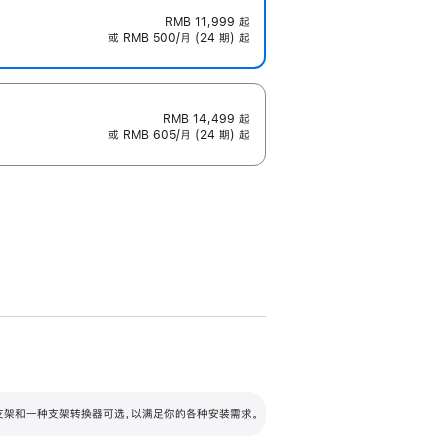
RMB 11,999
起
或 RMB 500/月 (24 期) 起
RMB 14,499
起
或 RMB 605/月 (24 期) 起
配可调倾斜度及高度的支架，额外增加 105
VESA 支架转换器
 有两种支架和一种支架转换器可选，以满足你的各种安装需求。
毫米的高度调节范围。
容的支架 (未随附)