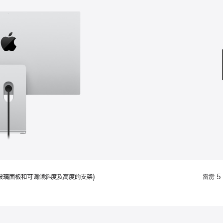
款
选
项)
配备标准玻璃面板和可调倾斜度及高度的支架)
雷雳 5 