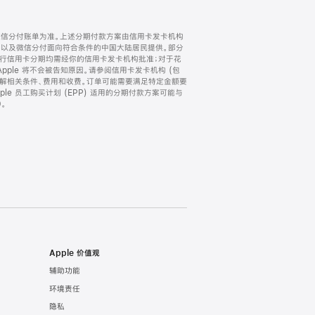
微信分付账单为准。上述分期付款方案由信用卡发卡机构
) 以及微信分付面向符合条件的中国大陆居民提供。部分
家。所有银行信用卡分期均需经你的信用卡发卡机构批准；对于花
ple 将不会被告知原因。请参阅信用卡发卡机构 (包
了解相关条件、费用和收费。订单可能需要满足特定金额要
e 员工购买计划 (EPP) 适用的分期付款方案可能与
。
Apple 价值观
辅助功能
环境责任
隐私