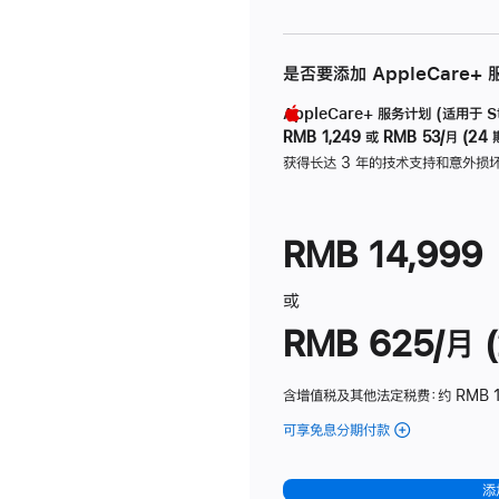
是否要添加 AppleCare+
AppleCare+ 服务计划 (适用于 Stu
RMB 1,249
或
RMB 53/月 (24 
获得长达 3 年的技术支持和意外损
RMB 14,999
或
RMB 625/月 (
含增值税及其他法定税费
：约 RMB 
可享免息分期付款
(Studio
Display
-
添