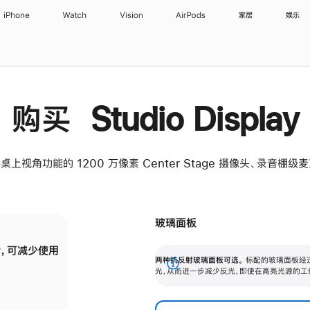
iPhone
Watch
Vision
AirPods
家居
娱乐
购买 Studio Display
桌上视角功能的 1200 万像素 Center Stage 摄像头、录音棚
玻璃面板
，可减少使用
纳米纹理玻璃面板可进一步减少反光，即使在
两种抗反射玻璃面板可选。
标配的玻璃面板经
。
有高亮光源的场所使用，也能保持出色画质。
展
光，从而进一步减少反光，即使在高亮光源的工
开