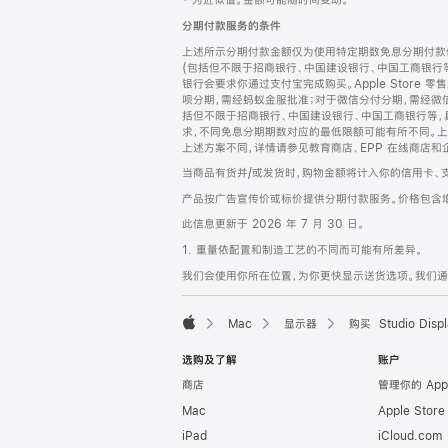
‡ 为近似值。金额可能随时间变动。
注
页
分期付款服务的条件
页
上述所示分期付款金额仅为使用特定期数免息分期付款估
脚
(包括但不限于招商银行、中国建设银行、中国工商银行
银行会要求你通过支付宝完成购买。Apple Store 零
呗分期，需经蚂蚁金服批准；对于微信分付分期，需经微信
括但不限于招商银行、中国建设银行、中国工商银行等，
求，不同免息分期期数对应的最低限额可能有所不同。上述分
上述方案不同，详情请参见教育商店、EPP 在线商店和
当商品有货并/或发货时，购物金额将计入你的信用卡、
产品按广告宣传价或标价提供分期付款服务。价格包含
此信息更新于 2026 年 7 月 30 日。
1. 重量依配置和制造工艺的不同而可能有所差异。
我们会使用你所在位置，为你更快显示送货选项。我们通过你
Mac
显示器
购买 Studio Displ
Apple
选购及了解
账户
商店
管理你的 App
Mac
Apple Stor
iPad
iCloud.com