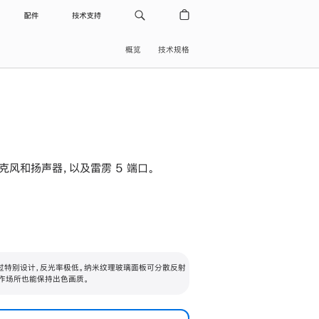
配件
技术支持
概览
技术规格
级麦克风和扬声器，以及雷雳 5 端口。
过特别设计，反光率极低。纳米纹理玻璃面板可分散反射
作场所也能保持出色画质。