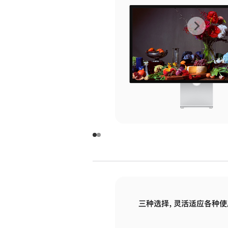
上
下
一
一
张
张
图
图
库
库
图
图
片
片
-
-
玻
玻
璃
璃
三种选择，灵活适应各种使
面
面
板
板