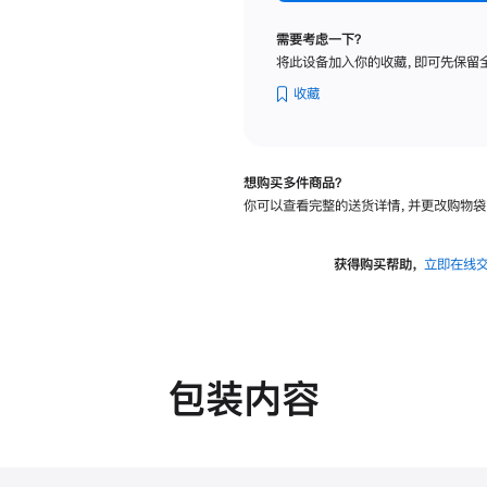
标
准
需要考虑一下？
玻
将此设备加入你的收藏，即可先保留
璃
面
收藏
板
-
可
想购买多件商品？
调
你可以查看完整的送货详情，并更改购物袋
倾
斜
度
获得购买帮助，
立即在线
及
高
度
的
支
包装内容
架
的
分
期
付