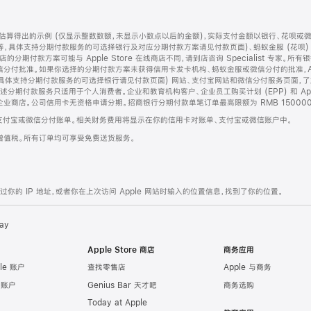
算得出的示例 (仅显示整数数额，未显示小数点以后的金额)，实际支付金额以银行、花呗或
等，具体支持分期付款服务的可选择银行及对应分期付款方案请见付款页面)、蚂蚁金服 (花呗
售店的分期付款方案可能与 Apple Store 在线商店不同，请到店咨询 Specialist 专
分付批准。如果你选择的分期付款方案未获得信用卡发卡机构、蚂蚁金服或微信分付的批准，Ap
具体支持分期付款服务的可选择银行请见付款页面) 网站、支付宝网站和微信分付服务页面，
期付款服务只适用于个人消费者。企业和教育机构客户、企业员工购买计划 (EPP) 和 Appl
企业商店。公司信用卡无资格申请分期。招商银行分期付款单笔订单最高限额为 RMB 150000
支付宝或微信分付账单。相关财务费用将显示在你的信用卡对账单、支付宝或微信账户中。
增值税。所有订单均可享受免费送货服务。
的 IP 地址，或者你在上次访问 Apple 网站时输入的位置信息，找到了你的位置。
ay
Apple Store 商店
商务应用
le 账户
查找零售店
Apple 与商务
e 账户
Genius Bar 天才吧
商务选购
Today at Apple