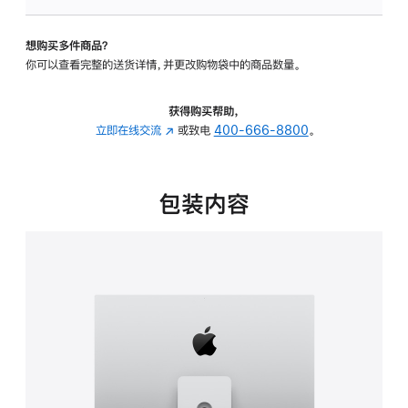
可
调
想购买多件商品？
倾
你可以查看完整的送货详情，并更改购物袋中的商品数量。
斜
度
及
获得购买帮助，
高
立即在线交流
(在
或致电
400-666-8800
。
度
新
的
窗
支
口
包装内容
架
中
的
打
分
开)
期
付
款
选
项)