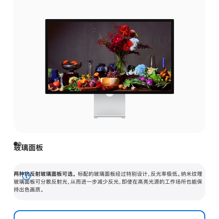
玻璃面板
两种抗反射玻璃面板可选。
标配的玻璃面板经过特别设计，反光率极低。纳米纹理
展
玻璃面板可分散反射光，从而进一步减少反光，即使在高亮光源的工作场所也能保
持出色画质。
开