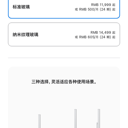
RMB 11,999
起
标准玻璃
或 RMB 500/月 (24 期) 起
RMB 14,499
起
纳米纹理玻璃
或 RMB 605/月 (24 期) 起
三种选择，灵活适应各种使用场景。
标