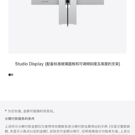
Studio Display (配备标准玻璃面板和可调倾斜度及高度的支架)
网
脚
‡ 为近似值。金额可能随时间变动。
注
页
分期付款服务的条件
页
上述所示分期付款金额仅为使用特定期数免息分期付款估算得出的示例 (仅显示整数数
脚
额，未显示小数点以后的金额)，实际支付金额以银行、花呗或微信分付账单为准。上述分