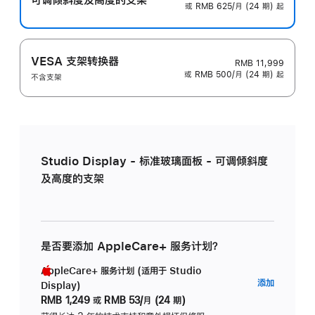
或 RMB 625/月 (24 期) 起
VESA 支架转换器
RMB 11,999
或 RMB 500/月 (24 期) 起
不含支架
Studio Display - 标准玻璃面板 - 可调倾斜度
及高度的支架
是否要添加 AppleCare+ 服务计划？
AppleCare+ 服务计划 (适用于 Studio
AppleC
添加
Display)
服
RMB 1,249
或
RMB 53/月 (24 期)