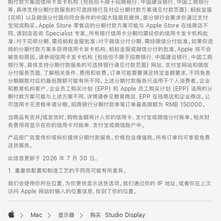
期付款方案由信用卡发卡机构 (包括但不限于招商银行、中国建设银行、中国工商银行
等，具体支持分期付款服务的可选择银行及对应分期付款方案请见付款页面)、蚂蚁金服
(花呗) 以及微信分付面向符合条件的中国大陆居民提供。部分银行会要求你通过支付
宝完成购买。Apple Store 零售店的分期付款方案可能与 Apple Store 在线商店不
同，请到店咨询 Specialist 专家。所有银行信用卡分期均需经你的信用卡发卡机构批
准；对于花呗分期，需经蚂蚁金服批准；对于微信分付分期，需经微信分付批准。如果你选
择的分期付款方案未获得信用卡发卡机构、蚂蚁金服或微信分付的批准，Apple 将不会
被告知原因。请参阅信用卡发卡机构 (包括但不限于招商银行、中国建设银行、中国工商
银行等，具体支持分期付款服务的可选择银行请见付款页面) 网站、支付宝网站和微信
分付服务页面，了解相关条件、费用和收费。订单可能需要满足特定金额要求，不同免息
分期期数对应的最低限额可能有所不同。上述分期付款服务只适用于个人消费者。企业
和教育机构客户、企业员工购买计划 (EPP) 和 Apple 员工购买计划 (EPP) 适用的分
期付款方案可能与上述方案不同，详情请参见教育商店、EPP 在线商店和企业商店。公
司信用卡无资格申请分期。招商银行分期付款单笔订单最高限额为 RMB 150000。
当商品有货并/或发货时，购物金额将计入你的信用卡、支付宝或微信分付账单。相关财
务费用将显示在你的信用卡对账单、支付宝或微信账户中。
产品按广告宣传价或标价提供分期付款服务。价格包含增值税。所有订单均可享受免费
送货服务。
此信息更新于 2026 年 7 月 30 日。
1. 重量依配置和制造工艺的不同而可能有所差异。
我们会使用你所在位置，为你更快显示送货选项。我们通过你的 IP 地址，或者你在上次
访问 Apple 网站时输入的位置信息，找到了你的位置。
Mac
显示器
购买 Studio Display