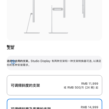
支架
选择你合用的支架。
Studio Display 有两种支架和一种支架转换器可选，以满足
展
你的各种安装需求。
开
RMB 11,999
可调倾斜度的支架
或 RMB 500/月 (24 期) 起
RMB 14,999
可调倾斜度及高‍度的支‍架