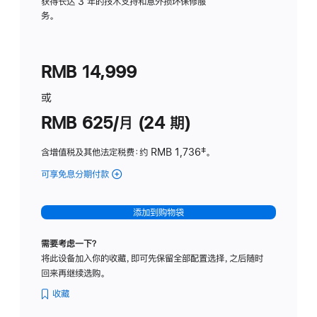
务
获得长达 3 年的技术支持和意外损坏保修服
务。
计
划
(适
RMB 14,999
用
于
或
Studio
RMB 625/月 (24 期)
Display
含增值税及其他法定税费
：约 RMB 1,736
脚
‡。
注
可享免息分期付款
(Studio
Display
-
添加到购物袋
标
准
需要考虑一下？
玻
将此设备加入你的收藏，即可先保留全部配置选择，之后随时
璃
回来再继续选购。
面
板
收藏
-