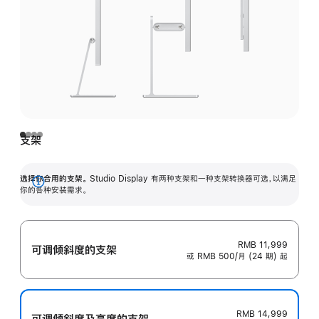
支架
选择你合用的支架。
Studio Display 有两种支架和一种支架转换器可选，以满足
展
你的各种安装需求。
开
RMB 11,999
可调倾斜度的支架
或 RMB 500/月 (24 期) 起
RMB 14,999
可调倾斜度及高‍度的支‍架