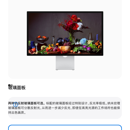
玻璃面板
两种抗反射玻璃面板可选。
标配的玻璃面板经过特别设计，反光率极低。纳米纹理
展
玻璃面板可分散反射光，从而进一步减少反光，即使在高亮光源的工作场所也能保
持出色画质。
开