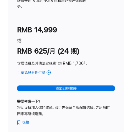
务
获得长达 3 年的技术支持和意外损坏保修服
务。
计
划
(适
RMB 14,999
用
于
或
Studio
RMB 625/月 (24 期)
Display
含增值税及其他法定税费
：约 RMB 1,736
脚
‡。
注
可享免息分期付款
(Studio
Display
-
添加到购物袋
标
准
需要考虑一下？
玻
将此设备加入你的收藏，即可先保留全部配置选择，之后随时
璃
回来再继续选购。
面
板
收藏
-