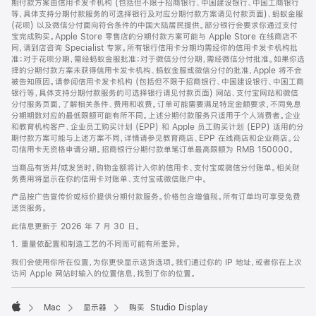
期付款方案由信用卡发卡机构 (包括但不限于招商银行、中国建设银行、中国工商银行
等，具体支持分期付款服务的可选择银行及对应分期付款方案请见付款页面)、蚂蚁金服
(花呗) 以及微信分付面向符合条件的中国大陆居民提供。部分银行会要求你通过支付
宝完成购买。Apple Store 零售店的分期付款方案可能与 Apple Store 在线商店不
同，请到店咨询 Specialist 专家。所有银行信用卡分期均需经你的信用卡发卡机构批
准；对于花呗分期，需经蚂蚁金服批准；对于微信分付分期，需经微信分付批准。如果你选
择的分期付款方案未获得信用卡发卡机构、蚂蚁金服或微信分付的批准，Apple 将不会
被告知原因。请参阅信用卡发卡机构 (包括但不限于招商银行、中国建设银行、中国工商
银行等，具体支持分期付款服务的可选择银行请见付款页面) 网站、支付宝网站和微信
分付服务页面，了解相关条件、费用和收费。订单可能需要满足特定金额要求，不同免息
分期期数对应的最低限额可能有所不同。上述分期付款服务只适用于个人消费者。企业
和教育机构客户、企业员工购买计划 (EPP) 和 Apple 员工购买计划 (EPP) 适用的分
期付款方案可能与上述方案不同，详情请参见教育商店、EPP 在线商店和企业商店。公
司信用卡无资格申请分期。招商银行分期付款单笔订单最高限额为 RMB 150000。
当商品有货并/或发货时，购物金额将计入你的信用卡、支付宝或微信分付账单。相关财
务费用将显示在你的信用卡对账单、支付宝或微信账户中。
产品按广告宣传价或标价提供分期付款服务。价格包含增值税。所有订单均可享受免费
送货服务。
此信息更新于 2026 年 7 月 30 日。
1. 重量依配置和制造工艺的不同而可能有所差异。
我们会使用你所在位置，为你更快显示送货选项。我们通过你的 IP 地址，或者你在上次
访问 Apple 网站时输入的位置信息，找到了你的位置。
Mac
显示器
购买 Studio Display