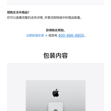
可
调
想购买多件商品？
倾
你可以查看完整的送货详情，并更改购物袋中的商品数量。
斜
度
及
获得购买帮助，
高
立即在线交流
(在
或致电
400-666-8800
。
度
新
的
窗
支
口
包装内容
架
中
的
打
分
开)
期
付
款
选
项)