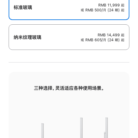
RMB 11,999
起
标准玻璃
或 RMB 500/月 (24 期) 起
RMB 14,499
起
纳米纹理玻璃
或 RMB 605/月 (24 期) 起
三种选择，灵活适应各种使用场景。
标