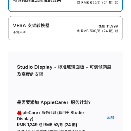
或 RMB 625/月 (24 期) 起
VESA 支架转换器
RMB 11,999
或 RMB 500/月 (24 期) 起
不含支架
Studio Display - 标准玻璃面板 - 可调倾斜度
及高度的支架
是否要添加 AppleCare+ 服务计划？
AppleCare+ 服务计划 (适用于 Studio
AppleC
添加
Display)
服
RMB 1,249
或
RMB 53/月 (24 期)