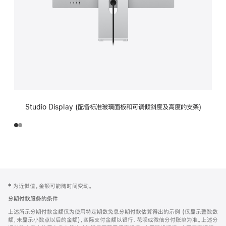
Studio Display (配备标准玻璃面板和可调倾斜度及高度的支架)
网
脚
‡ 为近似值。金额可能随时间变动。
注
页
分期付款服务的条件
页
上述所示分期付款金额仅为使用特定期数免息分期付款估算得出的示例 (仅显示整数数
脚
额，未显示小数点以后的金额)，实际支付金额以银行、花呗或微信分付账单为准。上述分