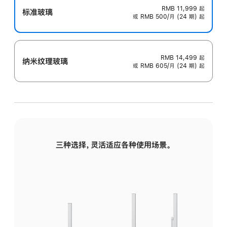
RMB 11,999
起
标准玻璃
或 RMB 500/月 (24 期) 起
RMB 14,499
起
纳米纹理玻璃
或 RMB 605/月 (24 期) 起
三种选择，灵活适应各种使用场景。
标