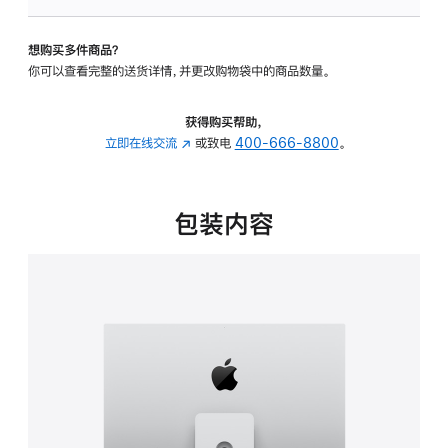
可
调
想购买多件商品？
倾
你可以查看完整的送货详情，并更改购物袋中的商品数量。
斜
度
及
获得购买帮助，
高
立即在线交流
(在
或致电
400-666-8800
。
度
新
的
窗
支
口
包装内容
架
中
的
打
分
开)
期
付
款
选
项)