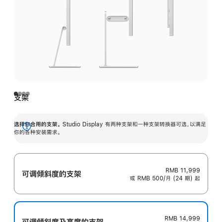
支架
选择你合用的支架。
Studio Display 有两种支架和一种支架转换器可选，以满足
展
你的各种安装需求。
开
RMB 11,999
可调倾斜度的支架
或 RMB 500/月 (24 期) 起
RMB 14,999
可调倾斜度及高‍度的支‍架