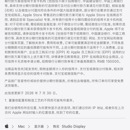
期付款方案由信用卡发卡机构 (包括但不限于招商银行、中国建设银行、中国工商银行
等，具体支持分期付款服务的可选择银行及对应分期付款方案请见付款页面)、蚂蚁金服
(花呗) 以及微信分付面向符合条件的中国大陆居民提供。部分银行会要求你通过支付
宝完成购买。Apple Store 零售店的分期付款方案可能与 Apple Store 在线商店不
同，请到店咨询 Specialist 专家。所有银行信用卡分期均需经你的信用卡发卡机构批
准；对于花呗分期，需经蚂蚁金服批准；对于微信分付分期，需经微信分付批准。如果你选
择的分期付款方案未获得信用卡发卡机构、蚂蚁金服或微信分付的批准，Apple 将不会
被告知原因。请参阅信用卡发卡机构 (包括但不限于招商银行、中国建设银行、中国工商
银行等，具体支持分期付款服务的可选择银行请见付款页面) 网站、支付宝网站和微信
分付服务页面，了解相关条件、费用和收费。订单可能需要满足特定金额要求，不同免息
分期期数对应的最低限额可能有所不同。上述分期付款服务只适用于个人消费者。企业
和教育机构客户、企业员工购买计划 (EPP) 和 Apple 员工购买计划 (EPP) 适用的分
期付款方案可能与上述方案不同，详情请参见教育商店、EPP 在线商店和企业商店。公
司信用卡无资格申请分期。招商银行分期付款单笔订单最高限额为 RMB 150000。
当商品有货并/或发货时，购物金额将计入你的信用卡、支付宝或微信分付账单。相关财
务费用将显示在你的信用卡对账单、支付宝或微信账户中。
产品按广告宣传价或标价提供分期付款服务。价格包含增值税。所有订单均可享受免费
送货服务。
此信息更新于 2026 年 7 月 30 日。
1. 重量依配置和制造工艺的不同而可能有所差异。
我们会使用你所在位置，为你更快显示送货选项。我们通过你的 IP 地址，或者你在上次
访问 Apple 网站时输入的位置信息，找到了你的位置。
Mac
显示器
购买 Studio Display