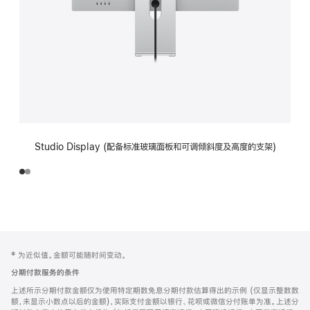
Studio Display (配备标准玻璃面板和可调倾斜度及高度的支架)
网
脚
‡ 为近似值。金额可能随时间变动。
注
页
分期付款服务的条件
页
上述所示分期付款金额仅为使用特定期数免息分期付款估算得出的示例 (仅显示整数数
脚
额，未显示小数点以后的金额)，实际支付金额以银行、花呗或微信分付账单为准。上述分