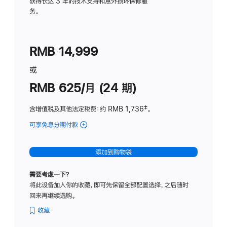
务
获得长达 3 年的技术支持和意外损坏保修服
务。
计
划
(适
RMB 14,999
用
于
或
Studio
RMB 625/月 (24 期)
Display
含增值税及其他法定税费
：约 RMB 1,736
脚
‡。
注
可享免息分期付款
(Studio
Display
-
添加到购物袋
标
准
需要考虑一下？
玻
将此设备加入你的收藏，即可先保留全部配置选择，之后随时
璃
回来再继续选购。
面
板
收藏
-