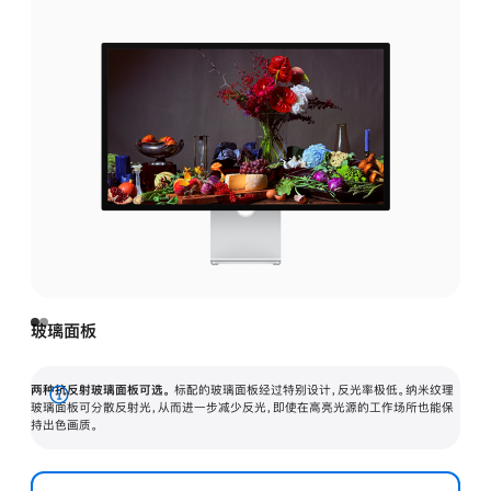
玻璃面板
两种抗反射玻璃面板可选。
标配的玻璃面板经过特别设计，反光率极低。纳米纹理
展
玻璃面板可分散反射光，从而进一步减少反光，即使在高亮光源的工作场所也能保
持出色画质。
开