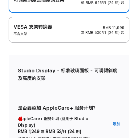
或 RMB 625/月 (24 期) 起
VESA 支架转换器
RMB 11,999
或 RMB 500/月 (24 期) 起
不含支架
Studio Display - 标准玻璃面板 - 可调倾斜度
及高度的支架
是否要添加 AppleCare+ 服务计划？
AppleCare+ 服务计划 (适用于 Studio
AppleC
添加
Display)
服
RMB 1,249
或
RMB 53/月 (24 期)