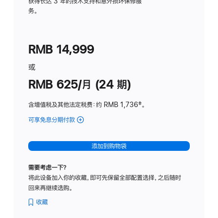
务
获得长达 3 年的技术支持和意外损坏保修服
务。
计
划
(适
RMB 14,999
用
于
或
Studio
RMB 625/月 (24 期)
Display
含增值税及其他法定税费
：约 RMB 1,736
脚
‡。
注
可享免息分期付款
(Studio
Display
-
添加到购物袋
标
准
需要考虑一下？
玻
将此设备加入你的收藏，即可先保留全部配置选择，之后随时
璃
回来再继续选购。
面
板
收藏
-