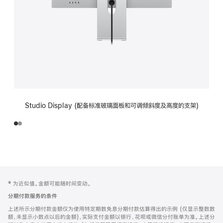
Studio Display (配备标准玻璃面板和可调倾斜度及高度的支架)
网
脚
‡ 为近似值。金额可能随时间变动。
注
页
分期付款服务的条件
页
上述所示分期付款金额仅为使用特定期数免息分期付款估算得出的示例 (仅显示整数数
脚
额，未显示小数点以后的金额)，实际支付金额以银行、花呗或微信分付账单为准。上述分