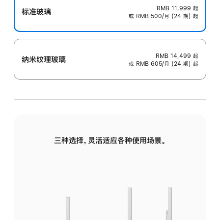
RMB 11,999
起
标准玻璃
或 RMB 500/月 (24 期) 起
RMB 14,499
起
纳米纹理玻璃
或 RMB 605/月 (24 期) 起
三种选择，灵活适应各种使用场景。
标