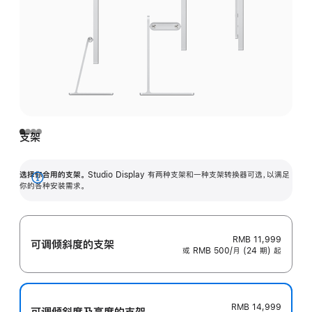
支架
选择你合用的支架。
Studio Display 有两种支架和一种支架转换器可选，以满足
展
你的各种安装需求。
开
RMB 11,999
可调倾斜度的支架
或 RMB 500/月 (24 期) 起
RMB 14,999
可调倾斜度及高‍度的支‍架