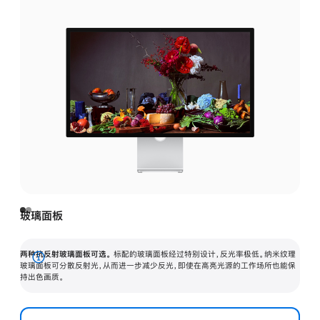
玻璃面板
两种抗反射玻璃面板可选。
标配的玻璃面板经过特别设计，反光率极低。纳米纹理
展
玻璃面板可分散反射光，从而进一步减少反光，即使在高亮光源的工作场所也能保
持出色画质。
开