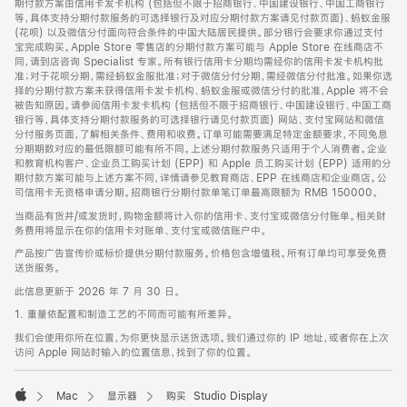
期付款方案由信用卡发卡机构 (包括但不限于招商银行、中国建设银行、中国工商银行
等，具体支持分期付款服务的可选择银行及对应分期付款方案请见付款页面)、蚂蚁金服
(花呗) 以及微信分付面向符合条件的中国大陆居民提供。部分银行会要求你通过支付
宝完成购买。Apple Store 零售店的分期付款方案可能与 Apple Store 在线商店不
同，请到店咨询 Specialist 专家。所有银行信用卡分期均需经你的信用卡发卡机构批
准；对于花呗分期，需经蚂蚁金服批准；对于微信分付分期，需经微信分付批准。如果你选
择的分期付款方案未获得信用卡发卡机构、蚂蚁金服或微信分付的批准，Apple 将不会
被告知原因。请参阅信用卡发卡机构 (包括但不限于招商银行、中国建设银行、中国工商
银行等，具体支持分期付款服务的可选择银行请见付款页面) 网站、支付宝网站和微信
分付服务页面，了解相关条件、费用和收费。订单可能需要满足特定金额要求，不同免息
分期期数对应的最低限额可能有所不同。上述分期付款服务只适用于个人消费者。企业
和教育机构客户、企业员工购买计划 (EPP) 和 Apple 员工购买计划 (EPP) 适用的分
期付款方案可能与上述方案不同，详情请参见教育商店、EPP 在线商店和企业商店。公
司信用卡无资格申请分期。招商银行分期付款单笔订单最高限额为 RMB 150000。
当商品有货并/或发货时，购物金额将计入你的信用卡、支付宝或微信分付账单。相关财
务费用将显示在你的信用卡对账单、支付宝或微信账户中。
产品按广告宣传价或标价提供分期付款服务。价格包含增值税。所有订单均可享受免费
送货服务。
此信息更新于 2026 年 7 月 30 日。
1. 重量依配置和制造工艺的不同而可能有所差异。
我们会使用你所在位置，为你更快显示送货选项。我们通过你的 IP 地址，或者你在上次
访问 Apple 网站时输入的位置信息，找到了你的位置。
Mac
显示器
购买 Studio Display