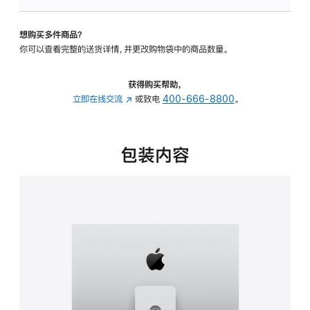
可
调
想购买多件商品？
倾
你可以查看完整的送货详情，并更改购物袋中的商品数量。
斜
度
及
获得购买帮助，
高
立即在线交流
(在
或致电
400-666-8800
。
度
新
的
窗
支
口
包装内容
架
中
的
打
分
开)
期
付
款
选
项)