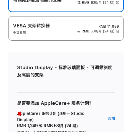
或 RMB 625/月 (24 期) 起
VESA 支架转换器
RMB 11,999
或 RMB 500/月 (24 期) 起
不含支架
Studio Display - 标准玻璃面板 - 可调倾斜度
及高度的支架
是否要添加 AppleCare+ 服务计划？
AppleCare+ 服务计划 (适用于 Studio
AppleC
添加
Display)
服
RMB 1,249
或
RMB 53/月 (24 期)