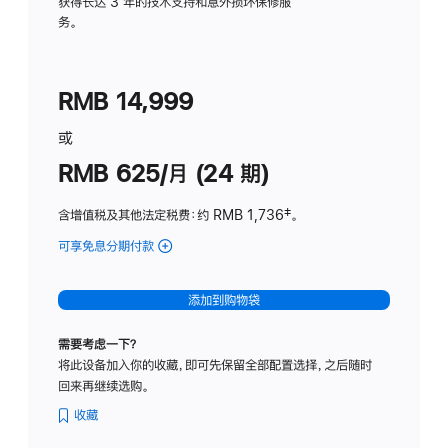
务
获得长达 3 年的技术支持和意外损坏保修服
务。
计
划
(适
RMB 14,999
用
于
或
Studio
RMB 625/月 (24 期)
Display
含增值税及其他法定税费
：约 RMB 1,736
脚
‡。
注
可享免息分期付款
(Studio
Display
-
添加到购物袋
标
准
需要考虑一下？
玻
将此设备加入你的收藏，即可先保留全部配置选择，之后随时
璃
回来再继续选购。
面
板
收藏
-