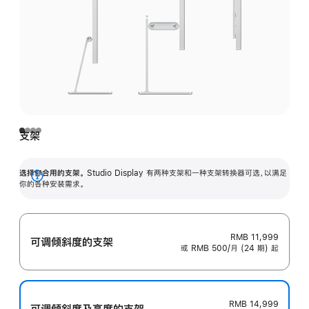
支架
选择你合用的支架。
Studio Display 有两种支架和一种支架转换器可选，以满足
展
你的各种安装需求。
开
RMB 11,999
可调倾斜度的支架
或 RMB 500/月 (24 期) 起
RMB 14,999
可调倾斜度及高‍度的支‍架