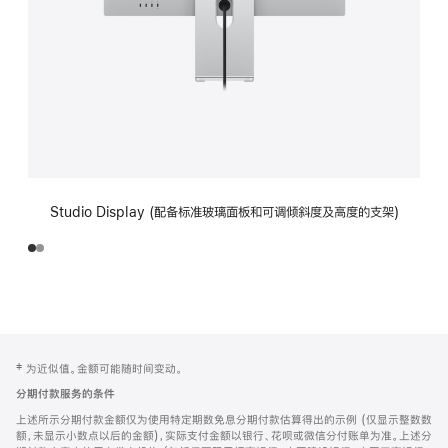
Studio Display (配备标准玻璃面板和可调倾斜度及高度的支架)
网
脚
‡ 为近似值。金额可能随时间变动。
注
页
分期付款服务的条件
页
上述所示分期付款金额仅为使用特定期数免息分期付款估算得出的示例 (仅显示整数数
脚
额，未显示小数点以后的金额)，实际支付金额以银行、花呗或微信分付账单为准。上述分