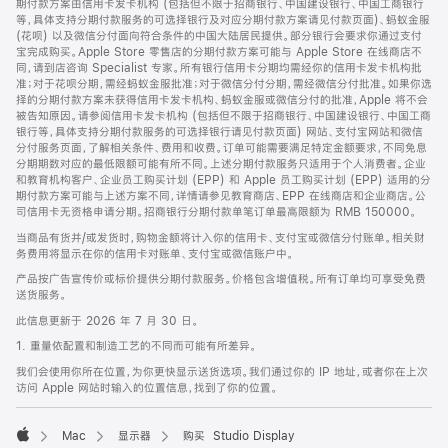
期付款方案由信用卡发卡机构 (包括但不限于招商银行、中国建设银行、中国工商银行
等，具体支持分期付款服务的可选择银行及对应分期付款方案请见付款页面)、蚂蚁金服
(花呗) 以及微信分付面向符合条件的中国大陆居民提供。部分银行会要求你通过支付
宝完成购买。Apple Store 零售店的分期付款方案可能与 Apple Store 在线商店不
同，请到店咨询 Specialist 专家。所有银行信用卡分期均需经你的信用卡发卡机构批
准；对于花呗分期，需经蚂蚁金服批准；对于微信分付分期，需经微信分付批准。如果你选
择的分期付款方案未获得信用卡发卡机构、蚂蚁金服或微信分付的批准，Apple 将不会
被告知原因。请参阅信用卡发卡机构 (包括但不限于招商银行、中国建设银行、中国工商
银行等，具体支持分期付款服务的可选择银行请见付款页面) 网站、支付宝网站和微信
分付服务页面，了解相关条件、费用和收费。订单可能需要满足特定金额要求，不同免息
分期期数对应的最低限额可能有所不同。上述分期付款服务只适用于个人消费者。企业
和教育机构客户、企业员工购买计划 (EPP) 和 Apple 员工购买计划 (EPP) 适用的分
期付款方案可能与上述方案不同，详情请参见教育商店、EPP 在线商店和企业商店。公
司信用卡无资格申请分期。招商银行分期付款单笔订单最高限额为 RMB 150000。
当商品有货并/或发货时，购物金额将计入你的信用卡、支付宝或微信分付账单。相关财
务费用将显示在你的信用卡对账单、支付宝或微信账户中。
产品按广告宣传价或标价提供分期付款服务。价格包含增值税。所有订单均可享受免费
送货服务。
此信息更新于 2026 年 7 月 30 日。
1. 重量依配置和制造工艺的不同而可能有所差异。
我们会使用你所在位置，为你更快显示送货选项。我们通过你的 IP 地址，或者你在上次
访问 Apple 网站时输入的位置信息，找到了你的位置。
Mac
显示器
购买 Studio Display