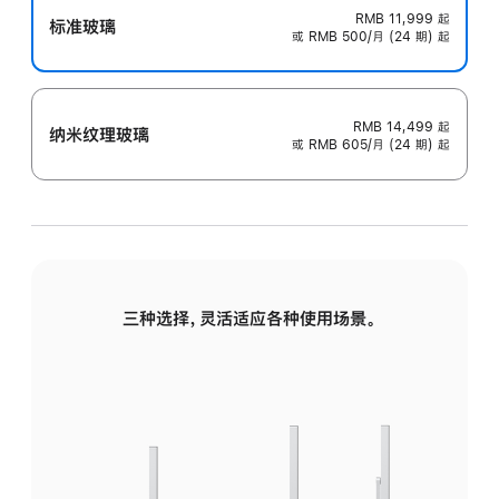
RMB 11,999
起
标准玻璃
或 RMB 500/月 (24 期) 起
RMB 14,499
起
纳米纹理玻璃
或 RMB 605/月 (24 期) 起
三种选择，灵活适应各种使用场景。
标