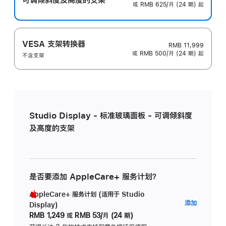
或 RMB 625/月 (24 期) 起
VESA 支架转换器
RMB 11,999
或 RMB 500/月 (24 期) 起
不含支架
Studio Display - 标准玻璃面板 - 可调倾斜度
及高度的支架
是否要添加 AppleCare+ 服务计划？
AppleCare+ 服务计划 (适用于 Studio
AppleC
添加
Display)
服
RMB 1,249
或
RMB 53/月 (24 期)