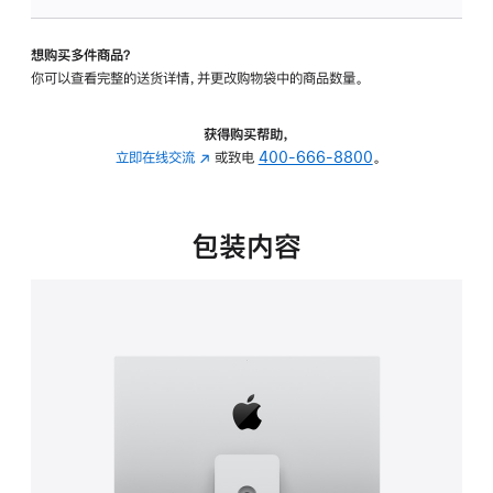
可
调
想购买多件商品？
倾
你可以查看完整的送货详情，并更改购物袋中的商品数量。
斜
度
及
获得购买帮助，
高
立即在线交流
(在
或致电
400-666-8800
。
度
新
的
窗
支
口
包装内容
架
中
的
打
分
开)
期
付
款
选
项)