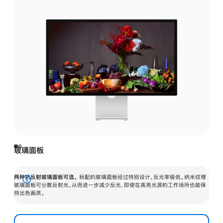
玻璃面板
两种抗反射玻璃面板可选。
标配的玻璃面板经过特别设计，反光率极低。纳米纹理
展
玻璃面板可分散反射光，从而进一步减少反光，即使在高亮光源的工作场所也能保
持出色画质。
开