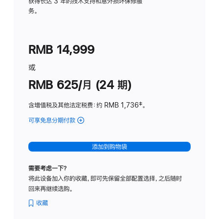
务
获得长达 3 年的技术支持和意外损坏保修服
务。
计
划
(适
RMB 14,999
用
于
或
Studio
RMB 625/月 (24 期)
Display
含增值税及其他法定税费
：约 RMB 1,736
脚
‡。
注
可享免息分期付款
(Studio
Display
-
添加到购物袋
标
准
需要考虑一下？
玻
将此设备加入你的收藏，即可先保留全部配置选择，之后随时
璃
回来再继续选购。
面
板
收藏
-