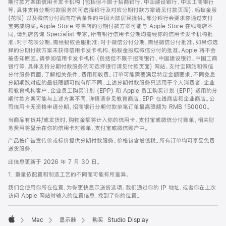
期付款方案由信用卡发卡机构 (包括但不限于招商银行、中国建设银行、中国工商银行
等，具体支持分期付款服务的可选择银行及对应分期付款方案请见付款页面)、蚂蚁金服
(花呗) 以及微信分付面向符合条件的中国大陆居民提供。部分银行会要求你通过支付
宝完成购买。Apple Store 零售店的分期付款方案可能与 Apple Store 在线商店不
同，请到店咨询 Specialist 专家。所有银行信用卡分期均需经你的信用卡发卡机构批
准；对于花呗分期，需经蚂蚁金服批准；对于微信分付分期，需经微信分付批准。如果你选
择的分期付款方案未获得信用卡发卡机构、蚂蚁金服或微信分付的批准，Apple 将不会
被告知原因。请参阅信用卡发卡机构 (包括但不限于招商银行、中国建设银行、中国工商
银行等，具体支持分期付款服务的可选择银行请见付款页面) 网站、支付宝网站和微信
分付服务页面，了解相关条件、费用和收费。订单可能需要满足特定金额要求，不同免息
分期期数对应的最低限额可能有所不同。上述分期付款服务只适用于个人消费者。企业
和教育机构客户、企业员工购买计划 (EPP) 和 Apple 员工购买计划 (EPP) 适用的分
期付款方案可能与上述方案不同，详情请参见教育商店、EPP 在线商店和企业商店。公
司信用卡无资格申请分期。招商银行分期付款单笔订单最高限额为 RMB 150000。
当商品有货并/或发货时，购物金额将计入你的信用卡、支付宝或微信分付账单。相关财
务费用将显示在你的信用卡对账单、支付宝或微信账户中。
产品按广告宣传价或标价提供分期付款服务。价格包含增值税。所有订单均可享受免费
送货服务。
此信息更新于 2026 年 7 月 30 日。
1. 重量依配置和制造工艺的不同而可能有所差异。
我们会使用你所在位置，为你更快显示送货选项。我们通过你的 IP 地址，或者你在上次
访问 Apple 网站时输入的位置信息，找到了你的位置。
Mac
显示器
购买 Studio Display