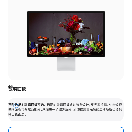
玻璃面板
两种抗反射玻璃面板可选。
标配的玻璃面板经过特别设计，反光率极低。纳米纹理
展
玻璃面板可分散反射光，从而进一步减少反光，即使在高亮光源的工作场所也能保
持出色画质。
开