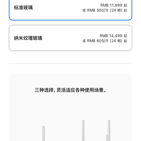
RMB 11,999
起
标准玻璃
或 RMB 500/月 (24 期) 起
RMB 14,499
起
纳米纹理玻璃
或 RMB 605/月 (24 期) 起
三种选择，灵活适应各种使用场景。
标