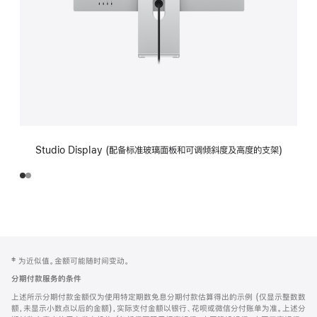
Studio Display (配备标准玻璃面板和可调倾斜度及高度的支架)
网
脚
‡ 为近似值。金额可能随时间变动。
注
页
分期付款服务的条件
页
上述所示分期付款金额仅为使用特定期数免息分期付款估算得出的示例 (仅显示整数数
脚
额，未显示小数点以后的金额)，实际支付金额以银行、花呗或微信分付账单为准。上述分