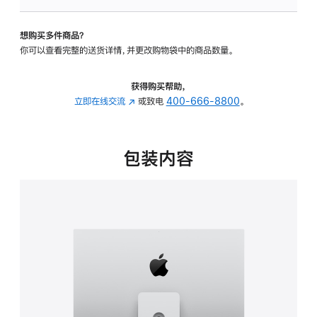
可
调
想购买多件商品？
倾
你可以查看完整的送货详情，并更改购物袋中的商品数量。
斜
度
及
获得购买帮助，
高
立即在线交流
(在
或致电
400-666-8800
。
度
新
的
窗
支
口
包装内容
架
中
的
打
分
开)
期
付
款
选
项)