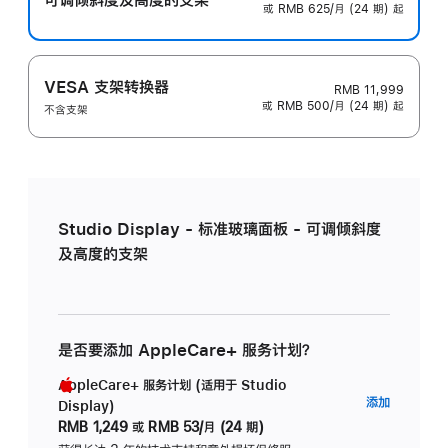
或 RMB 625/月 (24 期) 起
VESA 支架转换器
RMB 11,999
或 RMB 500/月 (24 期) 起
不含支架
Studio Display - 标准玻璃面板 - 可调倾斜度
及高度的支架
是否要添加 AppleCare+ 服务计划？
AppleCare+ 服务计划 (适用于 Studio
AppleC
添加
Display)
服
RMB 1,249
或
RMB 53/月 (24 期)