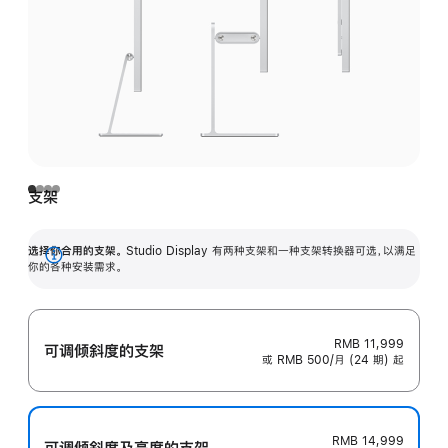
支架
选择你合用的支架。
Studio Display 有两种支架和一种支架转换器可选，以满足
展
你的各种安装需求。
开
RMB 11,999
可调倾斜度的支架
或 RMB 500/月 (24 期) 起
RMB 14,999
可调倾斜度及高‍度的支‍架