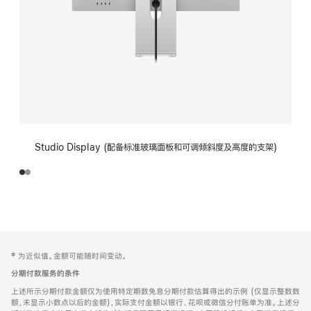
Studio Display (配备标准玻璃面板和可调倾斜度及高度的支架)
网
脚
‡ 为近似值。金额可能随时间变动。
注
页
分期付款服务的条件
页
上述所示分期付款金额仅为使用特定期数免息分期付款估算得出的示例 (仅显示整数数
脚
额，未显示小数点以后的金额)，实际支付金额以银行、花呗或微信分付账单为准。上述分