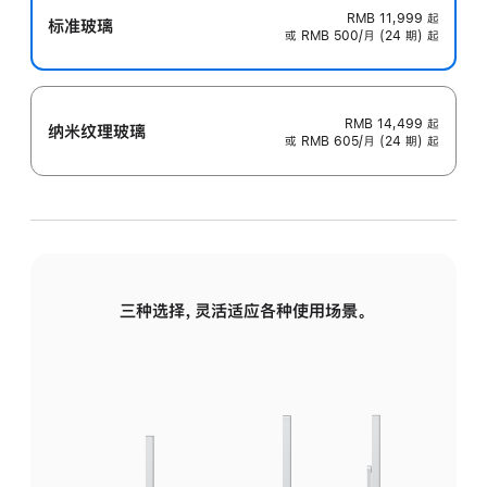
RMB 11,999
起
标准玻璃
或 RMB 500/月 (24 期) 起
RMB 14,499
起
纳米纹理玻璃
或 RMB 605/月 (24 期) 起
三种选择，灵活适应各种使用场景。
标