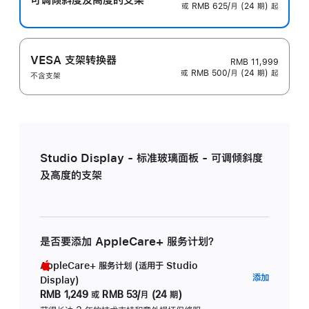
或 RMB 625/月 (24 期) 起
VESA 支架转换器
RMB 11,999
或 RMB 500/月 (24 期) 起
不含支架
Studio Display - 标准玻璃面板 - 可调倾斜度
及高度的支架
是否要添加 AppleCare+ 服务计划？
AppleCare+ 服务计划 (适用于 Studio
AppleC
添加
Display)
服
RMB 1,249
或
RMB 53/月 (24 期)