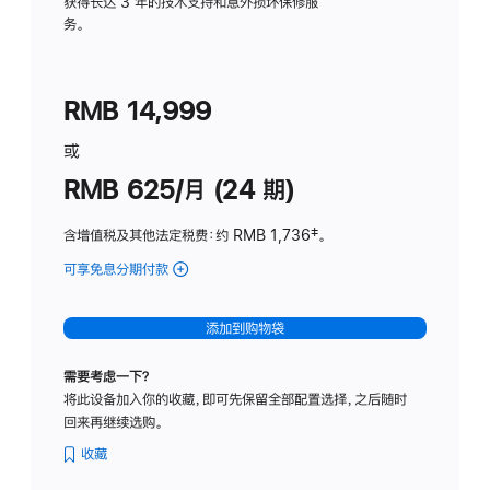
务
获得长达 3 年的技术支持和意外损坏保修服
务。
计
划
(适
RMB 14,999
用
于
或
Studio
RMB 625/月 (24 期)
Display
含增值税及其他法定税费
：约 RMB 1,736
脚
‡。
注
可享免息分期付款
(Studio
Display
-
添加到购物袋
标
准
需要考虑一下？
玻
将此设备加入你的收藏，即可先保留全部配置选择，之后随时
璃
回来再继续选购。
面
板
收藏
-