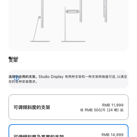
支架
选择你合用的支架。
Studio Display 有两种支架和一种支架转换器可选，以满足
展
你的各种安装需求。
开
RMB 11,999
可调倾斜度的支架
或 RMB 500/月 (24 期) 起
RMB 14,999
可调倾斜度及高‍度的支‍架