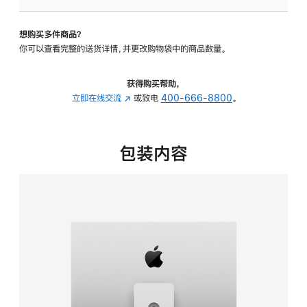
可
调
想购买多件商品？
倾
你可以查看完整的送货详情，并更改购物袋中的商品数量。
斜
度
及
获得购买帮助，
高
立即在线交流
(在
或致电
400-666-8800
。
度
新
的
窗
支
口
包装内容
架
中
的
打
分
开)
期
付
款
选
项)