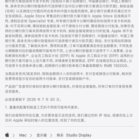
期付款方案由信用卡发卡机构 (包括但不限于招商银行、中国建设银行、中国工商银行
等，具体支持分期付款服务的可选择银行及对应分期付款方案请见付款页面)、蚂蚁金服
(花呗) 以及微信分付面向符合条件的中国大陆居民提供。部分银行会要求你通过支付
宝完成购买。Apple Store 零售店的分期付款方案可能与 Apple Store 在线商店不
同，请到店咨询 Specialist 专家。所有银行信用卡分期均需经你的信用卡发卡机构批
准；对于花呗分期，需经蚂蚁金服批准；对于微信分付分期，需经微信分付批准。如果你选
择的分期付款方案未获得信用卡发卡机构、蚂蚁金服或微信分付的批准，Apple 将不会
被告知原因。请参阅信用卡发卡机构 (包括但不限于招商银行、中国建设银行、中国工商
银行等，具体支持分期付款服务的可选择银行请见付款页面) 网站、支付宝网站和微信
分付服务页面，了解相关条件、费用和收费。订单可能需要满足特定金额要求，不同免息
分期期数对应的最低限额可能有所不同。上述分期付款服务只适用于个人消费者。企业
和教育机构客户、企业员工购买计划 (EPP) 和 Apple 员工购买计划 (EPP) 适用的分
期付款方案可能与上述方案不同，详情请参见教育商店、EPP 在线商店和企业商店。公
司信用卡无资格申请分期。招商银行分期付款单笔订单最高限额为 RMB 150000。
当商品有货并/或发货时，购物金额将计入你的信用卡、支付宝或微信分付账单。相关财
务费用将显示在你的信用卡对账单、支付宝或微信账户中。
产品按广告宣传价或标价提供分期付款服务。价格包含增值税。所有订单均可享受免费
送货服务。
此信息更新于 2026 年 7 月 30 日。
1. 重量依配置和制造工艺的不同而可能有所差异。
我们会使用你所在位置，为你更快显示送货选项。我们通过你的 IP 地址，或者你在上次
访问 Apple 网站时输入的位置信息，找到了你的位置。
Mac
显示器
购买 Studio Display