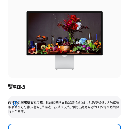
玻璃面板
两种抗反射玻璃面板可选。
标配的玻璃面板经过特别设计，反光率极低。纳米纹理
展
玻璃面板可分散反射光，从而进一步减少反光，即使在高亮光源的工作场所也能保
持出色画质。
开