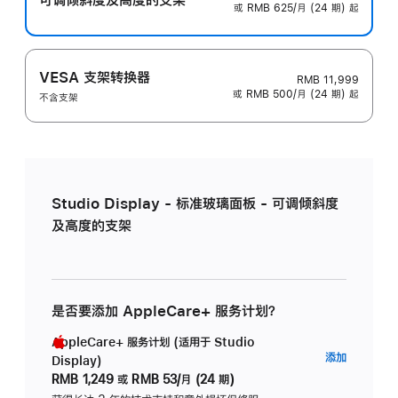
或 RMB 625/月 (24 期) 起
VESA 支架转换器
RMB 11,999
或 RMB 500/月 (24 期) 起
不含支架
Studio Display - 标准玻璃面板 - 可调倾斜度
及高度的支架
是否要添加 AppleCare+ 服务计划？
AppleCare+ 服务计划 (适用于 Studio
AppleC
添加
Display)
服
RMB 1,249
或
RMB 53/月 (24 期)