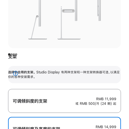
支架
选择你合用的支架。
Studio Display 有两种支架和一种支架转换器可选，以满足
展
你的各种安装需求。
开
RMB 11,999
可调倾斜度的支架
或 RMB 500/月 (24 期) 起
RMB 14,999
可调倾斜度及高‍度的支‍架