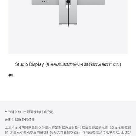
Studio Display (配备标准玻璃面板和可调倾斜度及高度的支架)
网
脚
‡ 为近似值。金额可能随时间变动。
注
页
分期付款服务的条件
页
上述所示分期付款金额仅为使用特定期数免息分期付款估算得出的示例 (仅显示整数数
脚
额，未显示小数点以后的金额)，实际支付金额以银行、花呗或微信分付账单为准。上述分