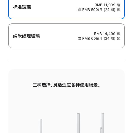
RMB 11,999
起
标准玻璃
或 RMB 500/月 (24 期) 起
RMB 14,499
起
纳米纹理玻璃
或 RMB 605/月 (24 期) 起
三种选择，灵活适应各种使用场景。
标