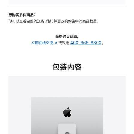
可
调
想购买多件商品？
倾
你可以查看完整的送货详情，并更改购物袋中的商品数量。
斜
度
及
获得购买帮助，
高
立即在线交流
(在
或致电
400-666-8800
。
度
新
的
窗
支
口
包装内容
架
中
的
打
分
开)
期
付
款
选
项)