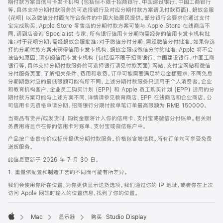
期付款方案由信用卡发卡机构 (包括但不限于招商银行、中国建设银行、中国工商银行
等，具体支持分期付款服务的可选择银行及对应分期付款方案请见付款页面)、蚂蚁金服
(花呗) 以及微信分付面向符合条件的中国大陆居民提供。部分银行会要求你通过支付
宝完成购买。Apple Store 零售店的分期付款方案可能与 Apple Store 在线商店不
同，请到店咨询 Specialist 专家。所有银行信用卡分期均需经你的信用卡发卡机构批
准；对于花呗分期，需经蚂蚁金服批准；对于微信分付分期，需经微信分付批准。如果你选
择的分期付款方案未获得信用卡发卡机构、蚂蚁金服或微信分付的批准，Apple 将不会
被告知原因。请参阅信用卡发卡机构 (包括但不限于招商银行、中国建设银行、中国工商
银行等，具体支持分期付款服务的可选择银行请见付款页面) 网站、支付宝网站和微信
分付服务页面，了解相关条件、费用和收费。订单可能需要满足特定金额要求，不同免息
分期期数对应的最低限额可能有所不同。上述分期付款服务只适用于个人消费者。企业
和教育机构客户、企业员工购买计划 (EPP) 和 Apple 员工购买计划 (EPP) 适用的分
期付款方案可能与上述方案不同，详情请参见教育商店、EPP 在线商店和企业商店。公
司信用卡无资格申请分期。招商银行分期付款单笔订单最高限额为 RMB 150000。
当商品有货并/或发货时，购物金额将计入你的信用卡、支付宝或微信分付账单。相关财
务费用将显示在你的信用卡对账单、支付宝或微信账户中。
产品按广告宣传价或标价提供分期付款服务。价格包含增值税。所有订单均可享受免费
送货服务。
此信息更新于 2026 年 7 月 30 日。
1. 重量依配置和制造工艺的不同而可能有所差异。
我们会使用你所在位置，为你更快显示送货选项。我们通过你的 IP 地址，或者你在上次
访问 Apple 网站时输入的位置信息，找到了你的位置。
Mac
显示器
购买 Studio Display