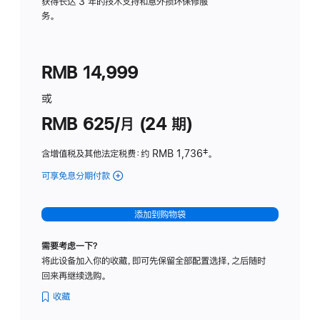
务
获得长达 3 年的技术支持和意外损坏保修服
务。
计
划
(适
RMB 14,999
用
于
或
Studio
RMB 625/月 (24 期)
Display
含增值税及其他法定税费
：约 RMB 1,736
脚
‡。
注
可享免息分期付款
(Studio
Display
-
添加到购物袋
标
准
需要考虑一下？
玻
将此设备加入你的收藏，即可先保留全部配置选择，之后随时
璃
回来再继续选购。
面
板
收藏
-