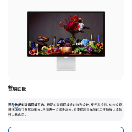
玻璃面板
两种抗反射玻璃面板可选。
标配的玻璃面板经过特别设计，反光率极低。纳米纹理
展
玻璃面板可分散反射光，从而进一步减少反光，即使在高亮光源的工作场所也能保
持出色画质。
开