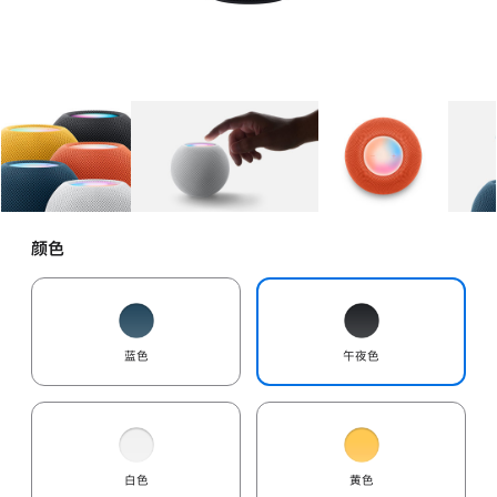
图库
图像
1
图库
图像
2
图库
图像
3
颜色
蓝色
午夜色
白色
黄色