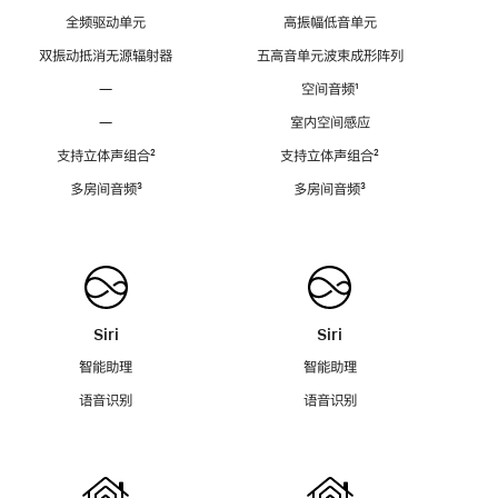
全频驱动单元
高振幅低音单元
双振动抵消无源辐射器
五高音单元波束成形阵列
—
空间音频
脚
¹
注
—
室内空间感应
支持立体声组合
脚
²
支持立体声组合
脚
²
注
注
多房间音频
脚
³
多房间音频
脚
³
注
注
Siri
Siri
智能助理
智能助理
语音识别
语音识别