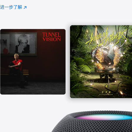
注
进一步了解
Apple
(在
Music
新
窗
口
中
打
开)