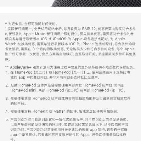
网
脚
‡ 为近似值。金额可能随时间变动。
注
页
⁺ 仅限新订阅用户。免费试用期结束后，每月收费为 RMB 12。优惠仅面向购买符合条件
页
的新设备的 Apple Music 新订阅用户限时提供。要兑换此优惠，需要将符合条件的音
频设备与运行最新版本 iOS 或 iPadOS 的 Apple 设备连接或配对。为 Apple
脚
Watch 兑换此优惠，需要与运行最新版本 iOS 的 iPhone 连接或配对。符合条件的设
备激活后，需要在 3 个月内领取此优惠。无论购买多少件符合条件的设备，每个 Apple
账户仅可享受一次优惠。会员方案将自动续订，直至取消订阅。须遵循限制条件和其他
条
款
。
(在
新
** AppleCare+ 服务计划可为使用过程中发生的意外损坏提供不限次数的保修服务。
窗
在 HomePod (第二代) 和 HomePod (第一代) 上，空间音频适用于支持此功
口
能的 app 中的兼容内容。并非所有内容都支持杜比全景声。
中
打
组建 HomePod 立体声组合需要使用两部同款 HomePod 扬声器，如两部
开)
HomePod mini、两部 HomePod (第二代) 或两部 HomePod (第一代)。
需要使用多部 HomePod 扬声器或兼容隔空播放功能并运行最新隔空播放软件
的扬声器。
需要使用支持 HomeKit 或 Matter 的配件。智能家居配件需单独购买。
声音识别功能可检测到烟雾和一氧化碳的警报声，并可在识别后向你发送通知。
当用户身处可能受到伤害的环境中，或在高风险或紧急情况下，均不应依赖声音
识别功能。声音识别功能需要使用升级更新后的家庭 app 架构，该架构于家庭
app 中单独提供。它要求所有连接家居配件的 Apple 设备均使用最新版本软
件。