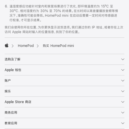
温湿度感应功能针对室内和家居场景进行了优化，即环境温度约为 15ºC 至
30ºC、相对湿度约为 30% 至 70% 的场景。在长时间以高音量播放音频等情
况下，准确性可能会降低。HomePod mini 在启动后需要一定时间对传感器进
行校准，才可显示结果。
我们会使用你所在位置，为你更快显示送货选项。我们通过你的 IP 地址，或者你在上次
访问 Apple 网站时输入的位置信息，找到了你的位置。
HomePod
购买 HomePod mini
Apple
选购及了解
Apple 钱包
账户
娱乐
Apple Store 商店
商务应用
教育应用