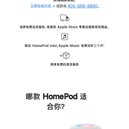
立即在线交流
(在
或致电
400-666-8800
。
新
窗
口
选择免费送货服务，或者到 Apple Store 零售店提取现货商品。
中
打
开)
购买 HomePod mini，Apple Music 免费试听三个月
脚
⁺
注
简单免费的退货服务
哪款 HomePod 适
合你？
进
一
步