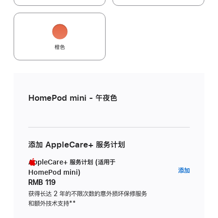
橙色
HomePod mini - 午夜色
添加 AppleCare+ 服务计划
AppleCare+ 服务计划 (适用于
AppleC
添加
HomePod mini)
服
RMB 119
务
获得长达 2 年的不限次数的意外损坏保修服务
和额外技术支持
脚
**
计
注