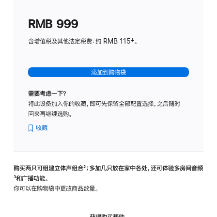
划
(适
RMB 999
用
于
含增值税及其他法定税费：约 RMB 115‡。
HomeP
mini)
添加到购物袋
需要考虑一下？
将此设备加入你的收藏，即可先保留全部配置选择，之后随时
回来再继续选购。
收藏
购买两只可组建立体声组合
脚
²；多加几只放在家中各处，还可体验多‍房‍间音频
脚
³和广播功能。
注
注
你可以在购物袋中更改商品数量。
获得购买帮助，