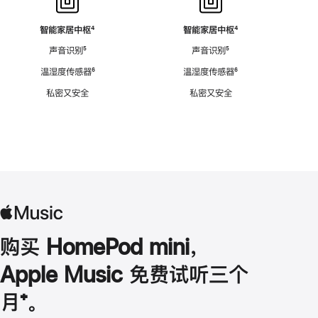
智能家居中枢
脚
⁴
智能家居中枢
脚
⁴
注
注
声音识别
脚
⁵
声音识别
脚
⁵
注
注
温湿度传感器
脚
⁶
温湿度传感器
脚
⁶
注
注
私密又安全
私密又安全
购买 HomePod mini，
Apple Music 免费试听三个
月
脚
⁺。