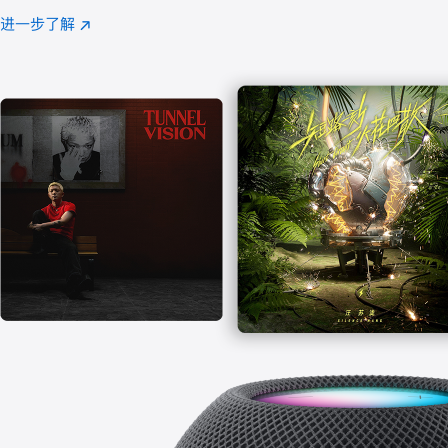
注
进一步了解
Apple
(在
Music
新
窗
口
中
打
开)