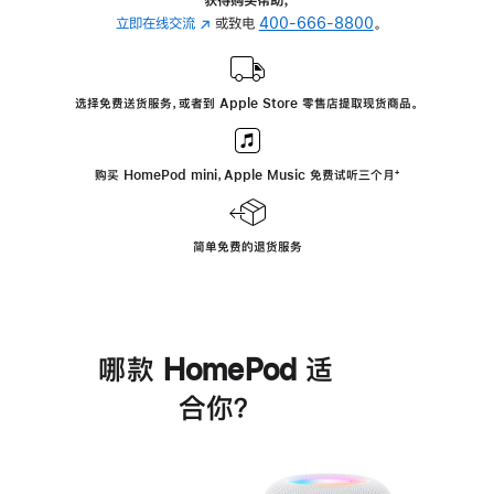
立即在线交流
(在
或致电
400-666-8800
。
新
窗
口
选择免费送货服务，或者到 Apple Store 零售店提取现货商品。
中
打
开)
购买 HomePod mini，Apple Music 免费试听三个月
脚
⁺
注
简单免费的退货服务
哪款 HomePod 适
合你？
进
一
步