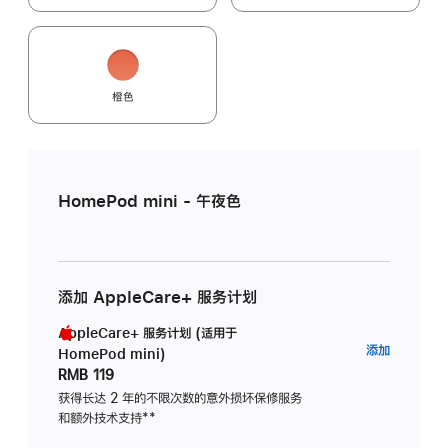
橙色
HomePod mini - 午夜色
添加 AppleCare+ 服务计划
AppleCare+ 服务计划 (适用于
AppleC
添加
HomePod mini)
服
RMB 119
务
获得长达 2 年的不限次数的意外损坏保修服务
和额外技术支持
脚
**
计
注