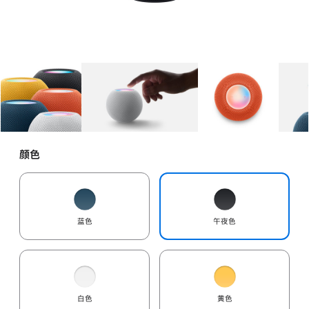
图库
图像
1
图库
图像
2
图库
图像
3
颜色
蓝色
午夜色
白色
黄色