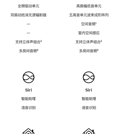
全频驱动单元
高振幅低音单元
双振动抵消无源辐射器
五高音单元波束成形阵列
—
空间音频
脚
¹
注
—
室内空间感应
支持立体声组合
脚
²
支持立体声组合
脚
²
注
注
多房间音频
脚
³
多房间音频
脚
³
注
注
Siri
Siri
智能助理
智能助理
语音识别
语音识别