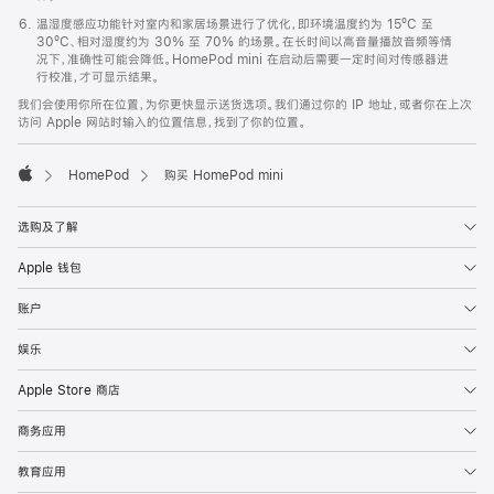
温湿度感应功能针对室内和家居场景进行了优化，即环境温度约为 15ºC 至
30ºC、相对湿度约为 30% 至 70% 的场景。在长时间以高音量播放音频等情
况下，准确性可能会降低。HomePod mini 在启动后需要一定时间对传感器进
行校准，才可显示结果。
我们会使用你所在位置，为你更快显示送货选项。我们通过你的 IP 地址，或者你在上次
访问 Apple 网站时输入的位置信息，找到了你的位置。
HomePod
购买 HomePod mini
Apple
选购及了解
Apple 钱包
账户
娱乐
Apple Store 商店
商务应用
教育应用