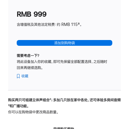
划
(适
RMB 999
用
于
含增值税及其他法定税费：约 RMB 115‡。
HomeP
mini)
添加到购物袋
需要考虑一下？
将此设备加入你的收藏，即可先保留全部配置选择，之后随时
回来再继续选购。
收藏
购买两只可组建立体声组合
脚
²；多加几只放在家中各处，还可体验多‍房‍间音频
脚
³和广播功能。
注
注
你可以在购物袋中更改商品数量。
获得购买帮助，