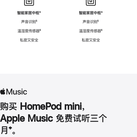
智能家居中枢
脚
⁴
智能家居中枢
脚
⁴
注
注
声音识别
脚
⁵
声音识别
脚
⁵
注
注
温湿度传感器
脚
⁶
温湿度传感器
脚
⁶
注
注
私密又安全
私密又安全
购买 HomePod mini，
Apple Music 免费试听三个
月
脚
⁺。