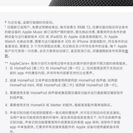
网
脚
‡ 为近似值。金额可能随时间变动。
注
页
⁺ 仅限新订阅用户。免费试用期结束后，每月收费为 RMB 12。优惠仅面向购买符合条件
页
的新设备的 Apple Music 新订阅用户限时提供。要兑换此优惠，需要将符合条件的音
频设备与运行最新版本 iOS 或 iPadOS 的 Apple 设备连接或配对。为 Apple
脚
Watch 兑换此优惠，需要与运行最新版本 iOS 的 iPhone 连接或配对。符合条件的设
备激活后，需要在 3 个月内领取此优惠。无论购买多少件符合条件的设备，每个 Apple
账户仅可享受一次优惠。会员方案将自动续订，直至取消订阅。须遵循限制条件和其他
条
款
。
(在
新
** AppleCare+ 服务计划可为使用过程中发生的意外损坏提供不限次数的保修服务。
窗
在 HomePod (第二代) 和 HomePod (第一代) 上，空间音频适用于支持此功
口
能的 app 中的兼容内容。并非所有内容都支持杜比全景声。
中
打
组建 HomePod 立体声组合需要使用两部同款 HomePod 扬声器，如两部
开)
HomePod mini、两部 HomePod (第二代) 或两部 HomePod (第一代)。
需要使用多部 HomePod 扬声器或兼容隔空播放功能并运行最新隔空播放软件
的扬声器。
需要使用支持 HomeKit 或 Matter 的配件。智能家居配件需单独购买。
声音识别功能可检测到烟雾和一氧化碳的警报声，并可在识别后向你发送通知。
当用户身处可能受到伤害的环境中，或在高风险或紧急情况下，均不应依赖声音
识别功能。声音识别功能需要使用升级更新后的家庭 app 架构，该架构于家庭
app 中单独提供。它要求所有连接家居配件的 Apple 设备均使用最新版本软
件。