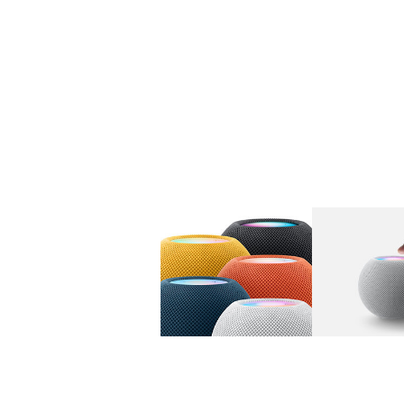
图库
图像
1