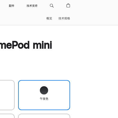
配件
技术支持
概览
技术规格
ePod mini
午夜色