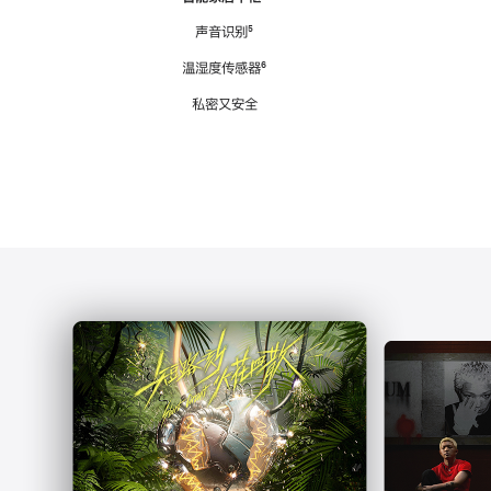
注
声音识别
脚
⁵
注
温湿度传感器
脚
⁶
注
私密又安全