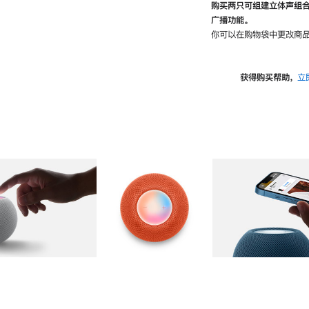
购买两只可组建立体声组
广播功能。
你可以在购物袋中更改商品
获得购买帮助，
立
图库
图像
2
图库
图像
3
图