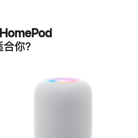
HomePod
适合你？
进
一
步
了
解
HomePod<