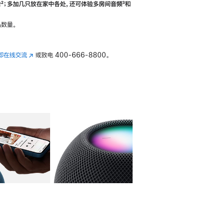
合
脚
²；多加几只放在家中各处，还可体验多‍房‍间音频
脚
³和
注
注
数量。
即在线交流
(在
或致电
400-666-8800。
新
窗
口
中
打
开)
库
图像
4
图库
图像
5