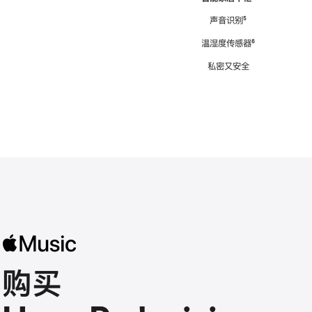
注
声音识别
脚
⁵
注
温湿度传感器
脚
⁶
注
私密又安全
购买