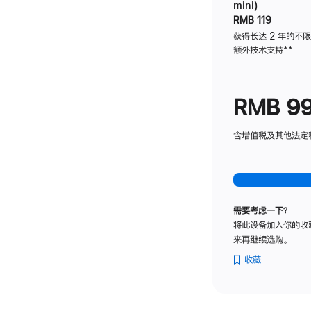
mini)
RMB 119
获得长达 2 年的不
额外技术支持
脚
**
注
RMB 9
含增值税及其他法定税费
需要考虑一下？
将此设备加入你的收
来再继续选购。
收藏