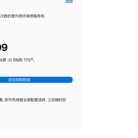
AppleCare+
添加
服
务
限次数的意外损坏保修服务和
计
划
(适
99
用
于
：约 RMB 115‡。
HomePod
mini)
添加到购物袋
藏，即可先保留全部配置选择，之后随时回