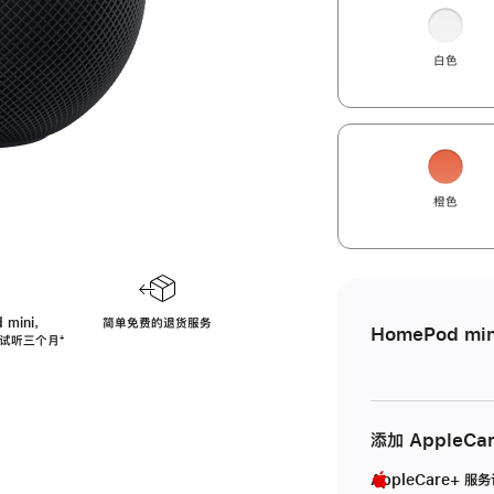
白色
橙色
 mini，
简单免费的退货服务
HomePod min
免费试听三个月
脚
⁺
注
添加 AppleCa
AppleCare+ 服