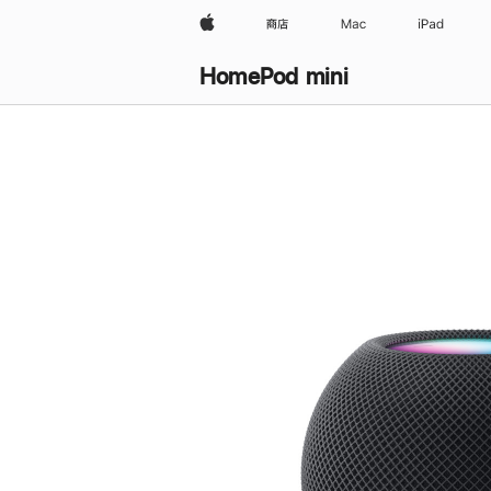
Apple
商店
Mac
iPad
HomePod mini
购
买
HomePod mini