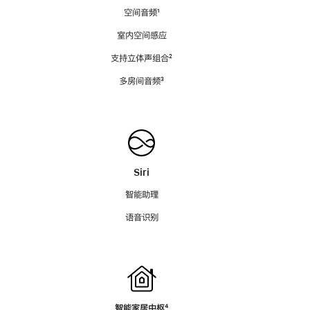
空间音频
脚
¹
注
室内空间感应
支持立体声组合
脚
²
注
多房间音频
脚
³
注
Siri
智能助理
语音识别
智能家居中枢
脚
⁴