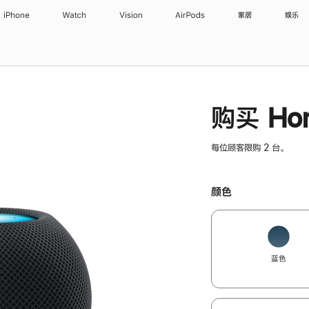
iPhone
Watch
Vision
AirPods
家居
娱乐
购买 Hom
每位顾客限购 2 台。
颜色
蓝色