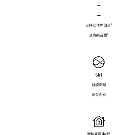
—
—
支持立体声组合
脚
²
注
多房间音频
脚
³
注
Siri
智能助理
语音识别
智能家居中枢
脚
⁴