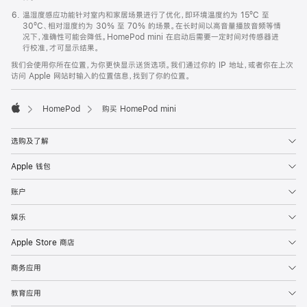
温湿度感应功能针对室内和家居场景进行了优化，即环境温度约为 15ºC 至
30ºC、相对湿度约为 30% 至 70% 的场景。在长时间以高音量播放音频等情
况下，准确性可能会降低。HomePod mini 在启动后需要一定时间对传感器进
行校准，才可显示结果。
我们会使用你所在位置，为你更快显示送货选项。我们通过你的 IP 地址，或者你在上次
访问 Apple 网站时输入的位置信息，找到了你的位置。
HomePod
购买 HomePod mini
Apple
选购及了解
Apple 钱包
账户
娱乐
Apple Store 商店
商务应用
教育应用