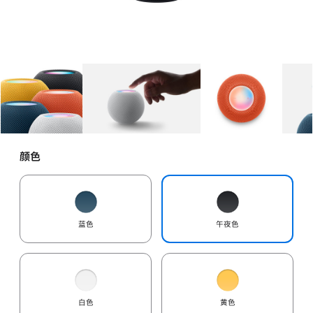
图库
图像
1
图库
图像
2
图库
图像
3
颜色
蓝色
午夜色
白色
黄色