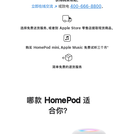
立即在线交流
(在
或致电
400-666-8800
。
新
窗
口
选择免费送货服务，或者到 Apple Store 零售店提取现货商品。
中
打
开)
购买 HomePod mini，Apple Music 免费试听三个月
脚
⁺
注
简单免费的退货服务
哪款 HomePod 适
合你？
进
一
步