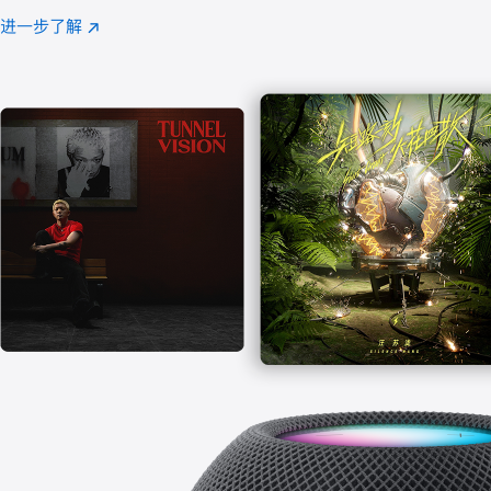
注
进一步了解
Apple
(在
Music
新
窗
口
中
打
开)