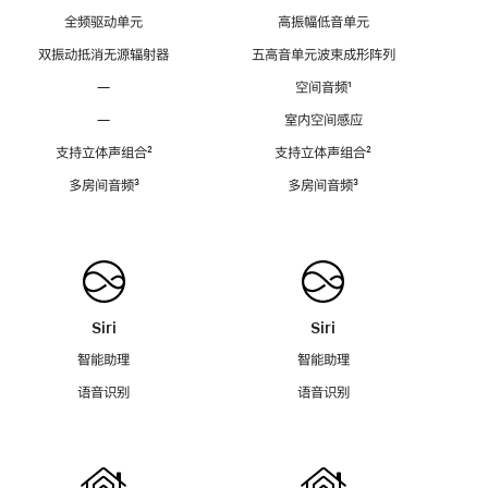
全频驱动单元
高振幅低音单元
双振动抵消无源辐射器
五高音单元波束成形阵列
—
空间音频
脚
¹
注
—
室内空间感应
支持立体声组合
脚
²
支持立体声组合
脚
²
注
注
多房间音频
脚
³
多房间音频
脚
³
注
注
Siri
Siri
智能助理
智能助理
语音识别
语音识别