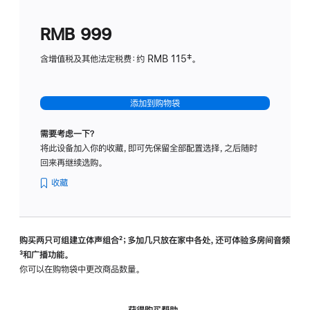
划
(适
RMB 999
用
于
含增值税及其他法定税费：约 RMB 115‡。
HomeP
mini)
添加到购物袋
需要考虑一下？
将此设备加入你的收藏，即可先保留全部配置选择，之后随时
回来再继续选购。
收藏
购买两只可组建立体声组合
脚
²；多加几只放在家中各处，还可体验多‍房‍间音频
脚
³和广播功能。
注
注
你可以在购物袋中更改商品数量。
获得购买帮助，