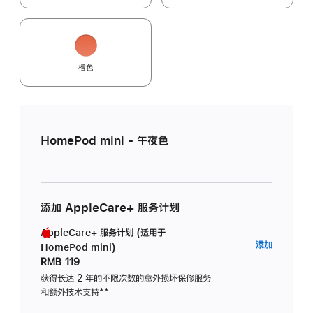
橙色
HomePod mini - 午夜色
添加 AppleCare+ 服务计划
AppleCare+ 服务计划 (适用于
AppleC
添加
HomePod mini)
服
RMB 119
务
获得长达 2 年的不限次数的意外损坏保修服务
和额外技术支持
脚
**
计
注