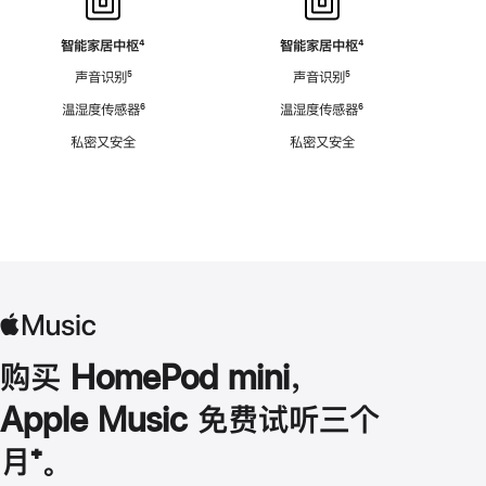
智能家居中枢
脚
⁴
智能家居中枢
脚
⁴
注
注
声音识别
脚
⁵
声音识别
脚
⁵
注
注
温湿度传感器
脚
⁶
温湿度传感器
脚
⁶
注
注
私密又安全
私密又安全
购买 HomePod mini，
Apple Music 免费试听三个
月
脚
⁺。