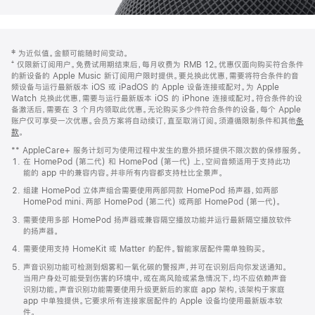
网
脚
‡ 为近似值。金额可能随时间变动。
注
页
⁺ 仅限新订阅用户。免费试用期结束后，每月收费为 RMB 12。优惠仅面向购买符合条件
页
的新设备的 Apple Music 新订阅用户限时提供。要兑换此优惠，需要将符合条件的音
频设备与运行最新版本 iOS 或 iPadOS 的 Apple 设备连接或配对。为 Apple
脚
Watch 兑换此优惠，需要与运行最新版本 iOS 的 iPhone 连接或配对。符合条件的设
备激活后，需要在 3 个月内领取此优惠。无论购买多少件符合条件的设备，每个 Apple
账户仅可享受一次优惠。会员方案将自动续订，直至取消订阅。须遵循限制条件和其他
条
款
。
(在
新
** AppleCare+ 服务计划可为使用过程中发生的意外损坏提供不限次数的保修服务。
窗
在 HomePod (第二代) 和 HomePod (第一代) 上，空间音频适用于支持此功
口
能的 app 中的兼容内容。并非所有内容都支持杜比全景声。
中
打
组建 HomePod 立体声组合需要使用两部同款 HomePod 扬声器，如两部
开)
HomePod mini、两部 HomePod (第二代) 或两部 HomePod (第一代)。
需要使用多部 HomePod 扬声器或兼容隔空播放功能并运行最新隔空播放软件
的扬声器。
需要使用支持 HomeKit 或 Matter 的配件。智能家居配件需单独购买。
声音识别功能可检测到烟雾和一氧化碳的警报声，并可在识别后向你发送通知。
当用户身处可能受到伤害的环境中，或在高风险或紧急情况下，均不应依赖声音
识别功能。声音识别功能需要使用升级更新后的家庭 app 架构，该架构于家庭
app 中单独提供。它要求所有连接家居配件的 Apple 设备均使用最新版本软
件。