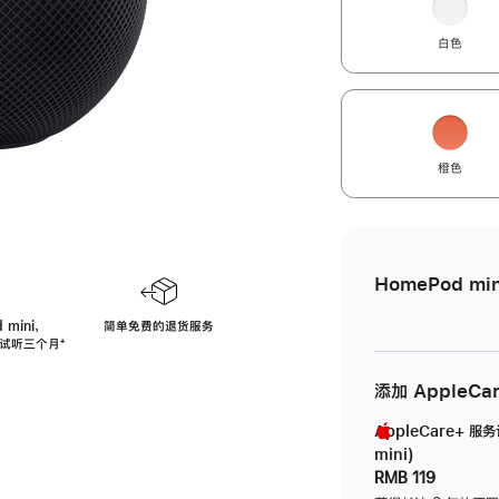
白色
橙色
HomePod min
 mini，
简单免费的退货服务
免费试听三个月
脚
⁺
注
添加 AppleCa
AppleCare+ 服
mini)
RMB 119