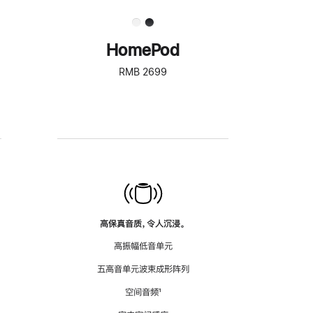
HomePod
RMB 2699
高保真音质，令人沉浸。
高振幅低音单元
五高音单元波束成形阵列
空间音频
脚
¹
注