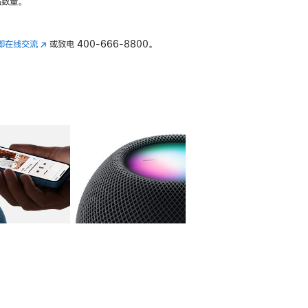
数量。
即在线交流
(在
或致电
400-666-8800。
新
窗
口
中
打
开)
库
图像
4
图库
图像
5