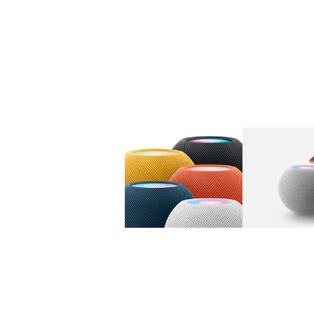
图库
图像
1