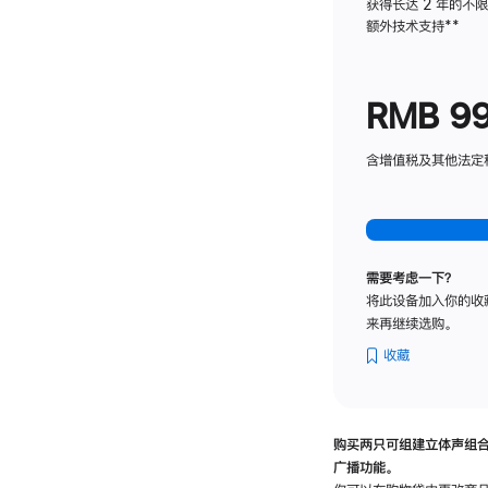
获得长达 2 年的不
额外技术支持
脚
**
注
RMB 9
含增值税及其他法定税费
需要考虑一下？
将此设备加入你的收
来再继续选购。
收藏
购买两只可组建立体声组
广播功能。