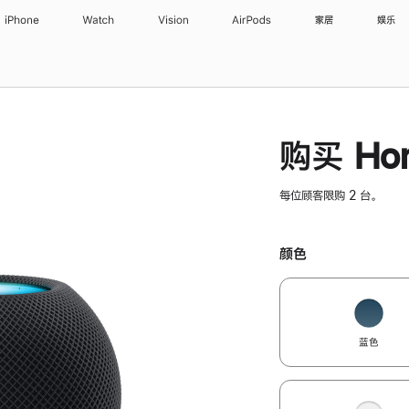
iPhone
Watch
Vision
AirPods
家居
娱乐
购买 Hom
每位顾客限购 2 台。
颜色
蓝色