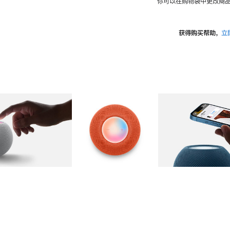
你可以在购物袋中更改商品
获得购买帮助，
立
图库
图像
2
图库
图像
3
图