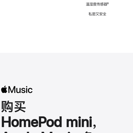
注
温湿度传感器
脚
⁶
注
私密又安全
购买
HomePod mini，