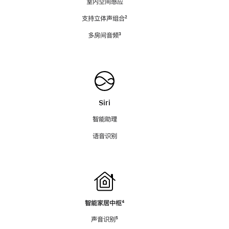
室内空间感应
支持立体声组合
脚
²
注
多房间音频
脚
³
注
Siri
智能助理
语音识别
智能家居中枢
脚
⁴
注
声音识别
脚
⁵