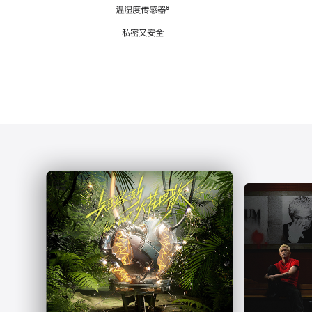
注
温湿度传感器
脚
⁶
注
私密又安全