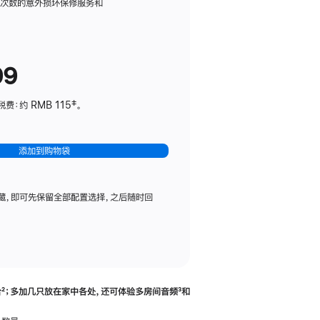
务
限次数的意外损坏保修服务和
计
划
(适
99
用
于
：约 RMB 115‡。
HomePod
mini)
添加到购物袋
藏，即可先保留全部配置选择，之后随时回
合
脚
²；多加几只放在家中各处，还可体验多‍房‍间音频
脚
³和
注
注