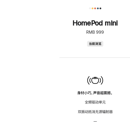
HomePod mini
RMB 999
HomePod
当前浏览
mini
身材小巧，声音超震撼。
全频驱动单元
双振动抵消无源辐射器
—