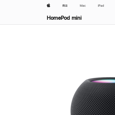
Apple
商店
Mac
iPad
HomePod mini
购
买
HomePod mini