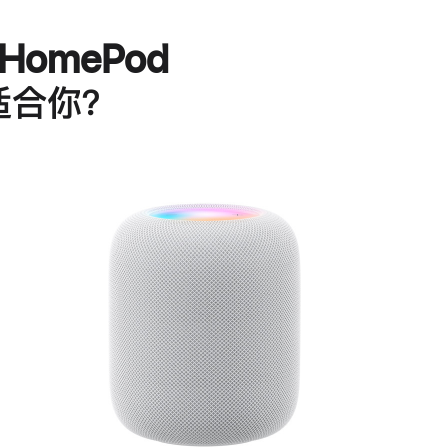
HomePod
适合你？
进
一
步
了
解
HomePod<