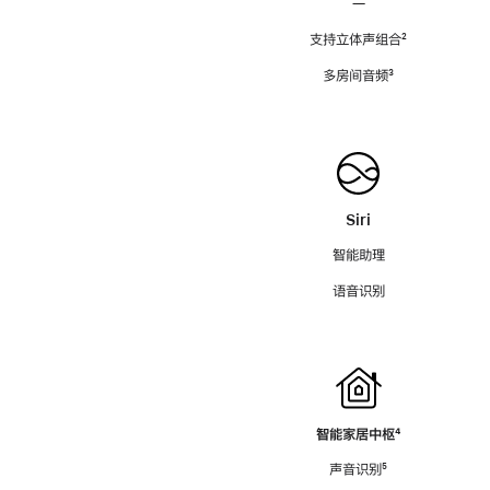
—
支持立体声组合
脚
²
注
多房间音频
脚
³
注
Siri
智能助理
语音识别
智能家居中枢
脚
⁴
注
声音识别
脚
⁵