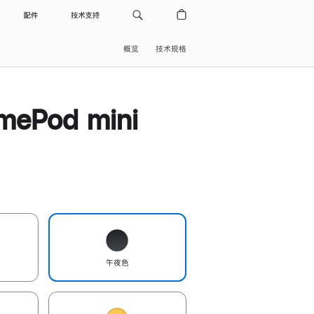
配件
技术支持
概览
技术规格
ePod mini
午夜色