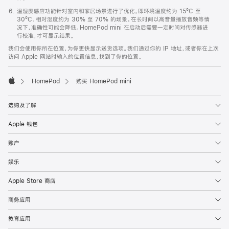
温湿度感应功能针对室内和家居场景进行了优化，即环境温度约为 15ºC 至
30ºC、相对湿度约为 30% 至 70% 的场景。在长时间以高音量播放音频等情
况下，准确性可能会降低。HomePod mini 在启动后需要一定时间对传感器进
行校准，才可显示结果。
我们会使用你所在位置，为你更快显示送货选项。我们通过你的 IP 地址，或者你在上次
访问 Apple 网站时输入的位置信息，找到了你的位置。
HomePod
购买 HomePod mini
Apple
选购及了解
Apple 钱包
账户
娱乐
Apple Store 商店
商务应用
教育应用