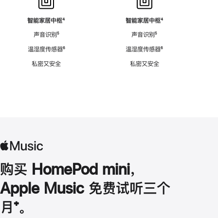
智能家居中枢
脚
⁴
智能家居中枢
脚
⁴
注
注
声音识别
脚
⁵
声音识别
脚
⁵
注
注
温湿度传感器
脚
⁶
温湿度传感器
脚
⁶
注
注
私密又安全
私密又安全
购买 HomePod mini，
Apple Music 免费试听三个
月
脚
⁺。