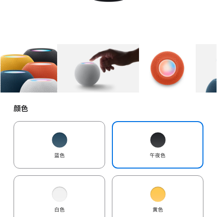
图库
图像
1
图库
图像
2
图库
图像
3
颜色
蓝色
午夜色
白色
黄色