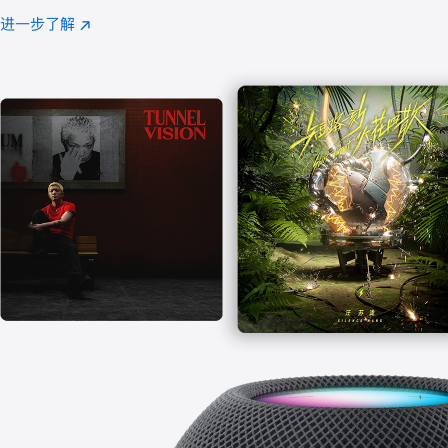
注
进一步了解
Apple
(在
Music
新
窗
口
中
打
开)