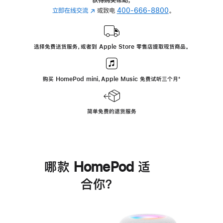
立即在线交流
(在
或致电
400-666-8800
。
新
窗
口
选择免费送货服务，或者到 Apple Store 零售店提取现货商品。
中
打
开)
购买 HomePod mini，Apple Music 免费试听三个月
脚
⁺
注
简单免费的退货服务
哪款 HomePod 适
合你？
进
一
步