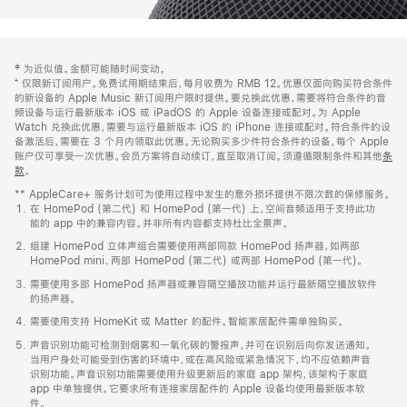
网
脚
‡ 为近似值。金额可能随时间变动。
注
页
⁺ 仅限新订阅用户。免费试用期结束后，每月收费为 RMB 12。优惠仅面向购买符合条件
页
的新设备的 Apple Music 新订阅用户限时提供。要兑换此优惠，需要将符合条件的音
频设备与运行最新版本 iOS 或 iPadOS 的 Apple 设备连接或配对。为 Apple
脚
Watch 兑换此优惠，需要与运行最新版本 iOS 的 iPhone 连接或配对。符合条件的设
备激活后，需要在 3 个月内领取此优惠。无论购买多少件符合条件的设备，每个 Apple
账户仅可享受一次优惠。会员方案将自动续订，直至取消订阅。须遵循限制条件和其他
条
款
。
(在
新
** AppleCare+ 服务计划可为使用过程中发生的意外损坏提供不限次数的保修服务。
窗
在 HomePod (第二代) 和 HomePod (第一代) 上，空间音频适用于支持此功
口
能的 app 中的兼容内容。并非所有内容都支持杜比全景声。
中
打
组建 HomePod 立体声组合需要使用两部同款 HomePod 扬声器，如两部
开)
HomePod mini、两部 HomePod (第二代) 或两部 HomePod (第一代)。
需要使用多部 HomePod 扬声器或兼容隔空播放功能并运行最新隔空播放软件
的扬声器。
需要使用支持 HomeKit 或 Matter 的配件。智能家居配件需单独购买。
声音识别功能可检测到烟雾和一氧化碳的警报声，并可在识别后向你发送通知。
当用户身处可能受到伤害的环境中，或在高风险或紧急情况下，均不应依赖声音
识别功能。声音识别功能需要使用升级更新后的家庭 app 架构，该架构于家庭
app 中单独提供。它要求所有连接家居配件的 Apple 设备均使用最新版本软
件。