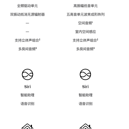
全频驱动单元
高振幅低音单元
双振动抵消无源辐射器
五高音单元波束成形阵列
—
空间音频
脚
¹
注
—
室内空间感应
支持立体声组合
脚
²
支持立体声组合
脚
²
注
注
多房间音频
脚
³
多房间音频
脚
³
注
注
Siri
Siri
智能助理
智能助理
语音识别
语音识别