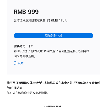
划
(适
RMB 999
用
于
含增值税及其他法定税费：约 RMB 115‡。
HomeP
mini)
添加到购物袋
需要考虑一下？
将此设备加入你的收藏，即可先保留全部配置选择，之后随时
回来再继续选购。
收藏
购买两只可组建立体声组合
脚
²；多加几只放在家中各处，还可体验多‍房‍间音频
脚
³和广播功能。
注
注
你可以在购物袋中更改商品数量。
获得购买帮助，