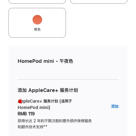
橙色
HomePod mini - 午夜色
添加 AppleCare+ 服务计划
AppleCare+ 服务计划 (适用于
AppleC
添加
HomePod mini)
服
RMB 119
务
获得长达 2 年的不限次数的意外损坏保修服务
和额外技术支持
脚
**
计
注