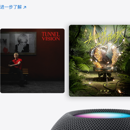
注
进一步了解
Apple
(在
Music
新
窗
口
中
打
开)