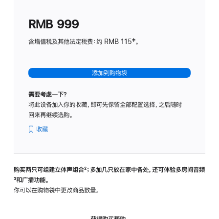
划
(适
RMB 999
用
于
含增值税及其他法定税费：约 RMB 115‡。
HomeP
mini)
添加到购物袋
需要考虑一下？
将此设备加入你的收藏，即可先保留全部配置选择，之后随时
回来再继续选购。
收藏
购买两只可组建立体声组合
脚
²；多加几只放在家中各处，还可体验多‍房‍间音频
脚
³和广播功能。
注
注
你可以在购物袋中更改商品数量。
获得购买帮助，