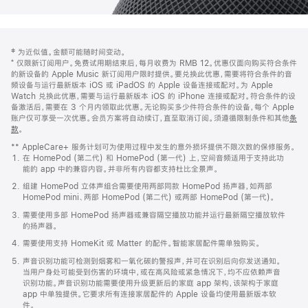
网
脚
‡ 为近似值。金额可能随时间变动。
注
页
⁺ 仅限新订阅用户。免费试用期结束后，每月收费为 RMB 12。优惠仅面向购买符合条件
页
的新设备的 Apple Music 新订阅用户限时提供。要兑换此优惠，需要将符合条件的音
频设备与运行最新版本 iOS 或 iPadOS 的 Apple 设备连接或配对。为 Apple
脚
Watch 兑换此优惠，需要与运行最新版本 iOS 的 iPhone 连接或配对。符合条件的设
备激活后，需要在 3 个月内领取此优惠。无论购买多少件符合条件的设备，每个 Apple
账户仅可享受一次优惠。会员方案将自动续订，直至取消订阅。须遵循限制条件和其他
条
款
。
(在
新
** AppleCare+ 服务计划可为使用过程中发生的意外损坏提供不限次数的保修服务。
窗
在 HomePod (第二代) 和 HomePod (第一代) 上，空间音频适用于支持此功
口
能的 app 中的兼容内容。并非所有内容都支持杜比全景声。
中
打
组建 HomePod 立体声组合需要使用两部同款 HomePod 扬声器，如两部
开)
HomePod mini、两部 HomePod (第二代) 或两部 HomePod (第一代)。
需要使用多部 HomePod 扬声器或兼容隔空播放功能并运行最新隔空播放软件
的扬声器。
需要使用支持 HomeKit 或 Matter 的配件。智能家居配件需单独购买。
声音识别功能可检测到烟雾和一氧化碳的警报声，并可在识别后向你发送通知。
当用户身处可能受到伤害的环境中，或在高风险或紧急情况下，均不应依赖声音
识别功能。声音识别功能需要使用升级更新后的家庭 app 架构，该架构于家庭
app 中单独提供。它要求所有连接家居配件的 Apple 设备均使用最新版本软
件。