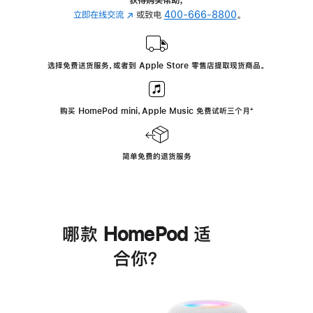
立即在线交流
(在
或致电
400-666-8800
。
新
窗
口
选择免费送货服务，或者到 Apple Store 零售店提取现货商品。
中
打
开)
购买 HomePod mini，Apple Music 免费试听三个月
脚
⁺
注
简单免费的退货服务
哪款 HomePod 适
合你？
进
一
步