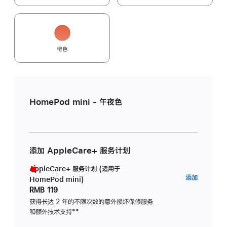
橙色
HomePod mini - 午夜色
添加 AppleCare+ 服务计划
AppleCare+ 服务计划 (适用于
AppleC
添加
HomePod mini)
服
RMB 119
务
获得长达 2 年的不限次数的意外损坏保修服务
和额外技术支持
脚
**
计
注