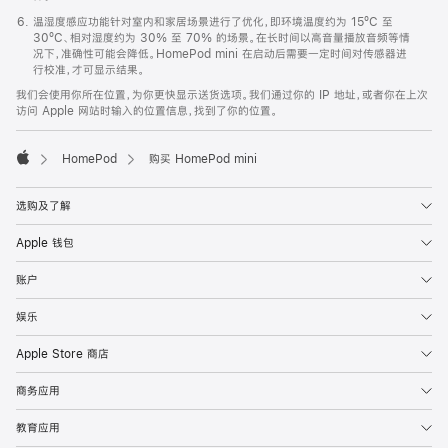
温湿度感应功能针对室内和家居场景进行了优化，即环境温度约为 15ºC 至
30ºC、相对湿度约为 30% 至 70% 的场景。在长时间以高音量播放音频等情
况下，准确性可能会降低。HomePod mini 在启动后需要一定时间对传感器进
行校准，才可显示结果。
我们会使用你所在位置，为你更快显示送货选项。我们通过你的 IP 地址，或者你在上次
访问 Apple 网站时输入的位置信息，找到了你的位置。
HomePod
购买 HomePod mini
Apple
选购及了解
Apple 钱包
账户
娱乐
Apple Store 商店
商务应用
教育应用