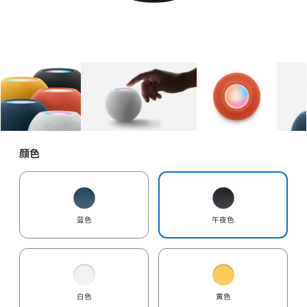
图库
图像
1
图库
图像
2
图库
图像
3
颜色
蓝色
午夜色
白色
黄色