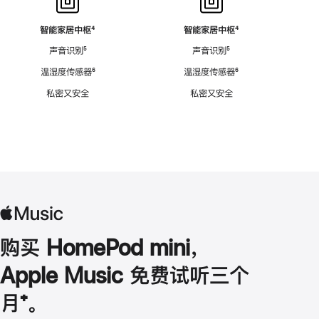
智能家居中枢
脚
⁴
智能家居中枢
脚
⁴
注
注
声音识别
脚
⁵
声音识别
脚
⁵
注
注
温湿度传感器
脚
⁶
温湿度传感器
脚
⁶
注
注
私密又安全
私密又安全
购买 HomePod mini，
Apple Music 免费试听三个
月
脚
⁺。