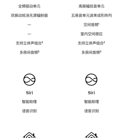
全频驱动单元
高振幅低音单元
双振动抵消无源辐射器
五高音单元波束成形阵列
—
空间音频
脚
¹
注
—
室内空间感应
支持立体声组合
脚
²
支持立体声组合
脚
²
注
注
多房间音频
脚
³
多房间音频
脚
³
注
注
Siri
Siri
智能助理
智能助理
语音识别
语音识别