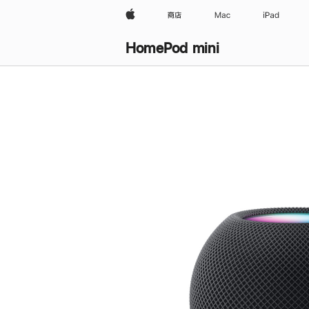
Apple
商店
Mac
iPad
HomePod mini
购
买
HomePod mini