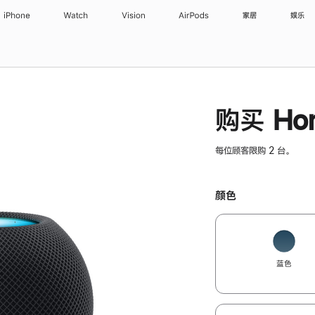
iPhone
Watch
Vision
AirPods
家居
娱乐
购买 Hom
每位顾客限购 2 台。
颜色
蓝色