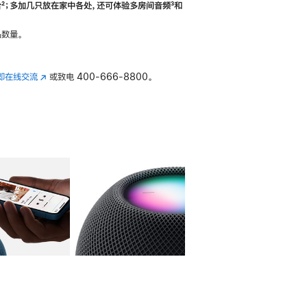
合
脚
²；多加几只放在家中各处，还可体验多‍房‍间音频
脚
³和
注
注
数量。
即在线交流
(在
或致电
400-666-8800。
新
窗
口
中
打
开)
库
图像
4
图库
图像
5