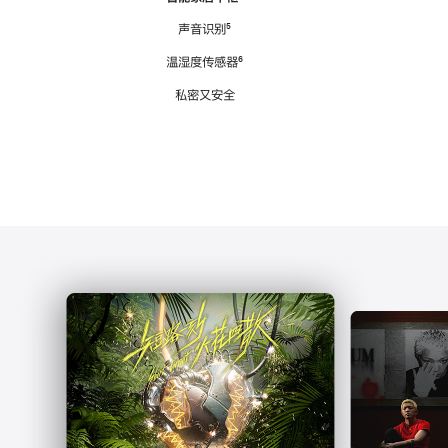
注
声音识别
脚
⁵
注
温湿度传感器
脚
⁶
注
私密又安全