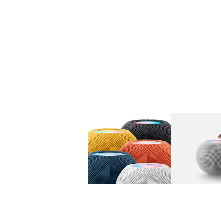
图库
图像
1