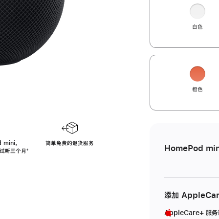
白色
橙色
 mini，
简单免费的退货服务
HomePod min
免费试听三个月
脚
⁺
注
添加 AppleCa
AppleCare+ 服