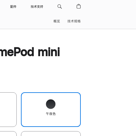
配件
技术支持
概览
技术规格
ePod mini
午夜色