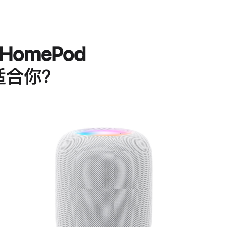
HomePod
适合你？
进
一
步
了
解
HomePod<