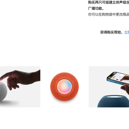
购买两只可组建立体声组
广播功能。
你可以在购物袋中更改商品
获得购买帮助，
立
图库
图像
2
图库
图像
3
图