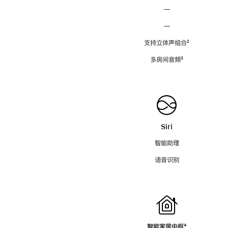
—
—
支持立体声组合
脚
²
注
多房间音频
脚
³
注
Siri
智能助理
语音识别
智能家居中枢
脚
⁴