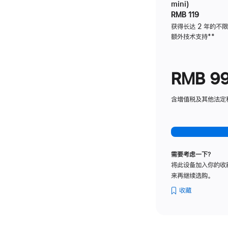
mini)
RMB 119
获得长达 2 年的不
额外技术支持
脚
**
注
RMB 9
含增值税及其他法定税费
需要考虑一下？
将此设备加入你的收
来再继续选购。
收藏