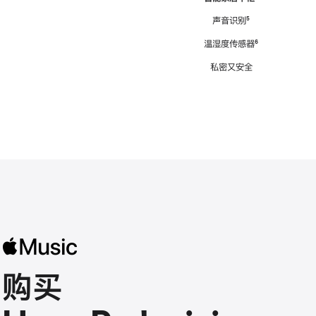
注
声音识别
脚
⁵
注
温湿度传感器
脚
⁶
注
私密又安全
购买