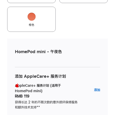
橙色
HomePod mini - 午夜色
添加 AppleCare+ 服务计划
AppleCare+ 服务计划 (适用于
AppleC
添加
HomePod mini)
服
RMB 119
务
获得长达 2 年的不限次数的意外损坏保修服务
和额外技术支持
脚
**
计
注