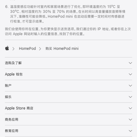
温湿度感应功能针对室内和家居场景进行了优化，即环境温度约为 15ºC 至
30ºC、相对湿度约为 30% 至 70% 的场景。在长时间以高音量播放音频等情
况下，准确性可能会降低。HomePod mini 在启动后需要一定时间对传感器进
行校准，才可显示结果。
我们会使用你所在位置，为你更快显示送货选项。我们通过你的 IP 地址，或者你在上次
访问 Apple 网站时输入的位置信息，找到了你的位置。
HomePod
购买 HomePod mini
Apple
选购及了解
Apple 钱包
账户
娱乐
Apple Store 商店
商务应用
教育应用