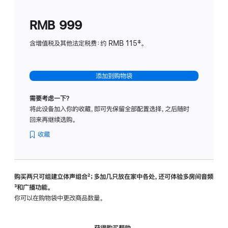
划
(适
RMB 999
用
于
含增值税及其他法定税费：约 RMB 115‡。
HomeP
mini)
添加到购物袋
需要考虑一下？
将此设备加入你的收藏，即可先保留全部配置选择，之后随时
回来再继续选购。
收藏
购买两只可组建立体声组合
脚
²；多加几只放在家中各处，还可体验多‍房‍间音频
脚
³和广播功能。
注
注
你可以在购物袋中更改商品数量。
获得购买帮助，