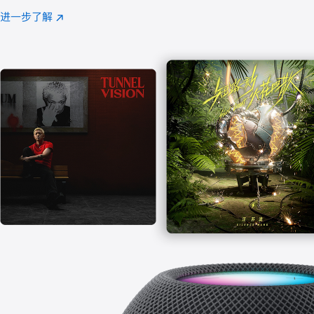
注
进一步了解
Apple
(在
Music
新
窗
口
中
打
开)