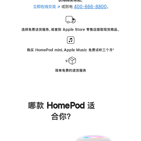
立即在线交流
(在
或致电
400-666-8800
。
新
窗
口
选择免费送货服务，或者到 Apple Store 零售店提取现货商品。
中
打
开)
购买 HomePod mini，Apple Music 免费试听三个月
脚
⁺
注
简单免费的退货服务
哪款 HomePod 适
合你？
进
一
步