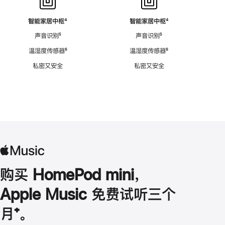
智能家居中枢
脚
⁴
智能家居中枢
脚
⁴
注
注
声音识别
脚
⁵
声音识别
脚
⁵
注
注
温湿度传感器
脚
⁶
温湿度传感器
脚
⁶
注
注
私密又安全
私密又安全
购买 HomePod mini，
Apple Music 免费试听三个
月
脚
⁺。