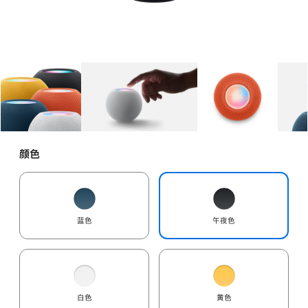
图库
图像
1
图库
图像
2
图库
图像
3
颜色
蓝色
午夜色
白色
黄色