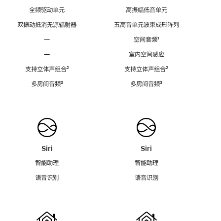
全频驱动单元
高振幅低音单元
双振动抵消无源辐射器
五高音单元波束成形阵列
—
空间音频
脚
¹
注
—
室内空间感应
支持立体声组合
脚
²
支持立体声组合
脚
²
注
注
多房间音频
脚
³
多房间音频
脚
³
注
注
Siri
Siri
智能助理
智能助理
语音识别
语音识别