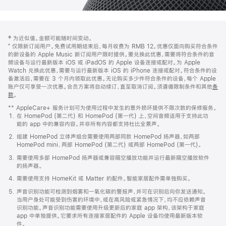
网
脚
‡ 为近似值。金额可能随时间变动。
注
页
⁺ 仅限新订阅用户。免费试用期结束后，每月收费为 RMB 12。优惠仅面向购买符合条件
页
的新设备的 Apple Music 新订阅用户限时提供。要兑换此优惠，需要将符合条件的音
频设备与运行最新版本 iOS 或 iPadOS 的 Apple 设备连接或配对。为 Apple
脚
Watch 兑换此优惠，需要与运行最新版本 iOS 的 iPhone 连接或配对。符合条件的设
备激活后，需要在 3 个月内领取此优惠。无论购买多少件符合条件的设备，每个 Apple
账户仅可享受一次优惠。会员方案将自动续订，直至取消订阅。须遵循限制条件和其他
条
款
。
(在
新
** AppleCare+ 服务计划可为使用过程中发生的意外损坏提供不限次数的保修服务。
窗
在 HomePod (第二代) 和 HomePod (第一代) 上，空间音频适用于支持此功
口
能的 app 中的兼容内容。并非所有内容都支持杜比全景声。
中
打
组建 HomePod 立体声组合需要使用两部同款 HomePod 扬声器，如两部
开)
HomePod mini、两部 HomePod (第二代) 或两部 HomePod (第一代)。
需要使用多部 HomePod 扬声器或兼容隔空播放功能并运行最新隔空播放软件
的扬声器。
需要使用支持 HomeKit 或 Matter 的配件。智能家居配件需单独购买。
声音识别功能可检测到烟雾和一氧化碳的警报声，并可在识别后向你发送通知。
当用户身处可能受到伤害的环境中，或在高风险或紧急情况下，均不应依赖声音
识别功能。声音识别功能需要使用升级更新后的家庭 app 架构，该架构于家庭
app 中单独提供。它要求所有连接家居配件的 Apple 设备均使用最新版本软
件。