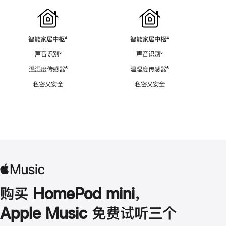
智能家居中枢
脚
⁴
智能家居中枢
脚
⁴
注
注
声音识别
脚
⁵
声音识别
脚
⁵
注
注
温湿度传感器
脚
⁶
温湿度传感器
脚
⁶
注
注
私密又安全
私密又安全
购买 HomePod mini，
Apple Music 免费试听三个