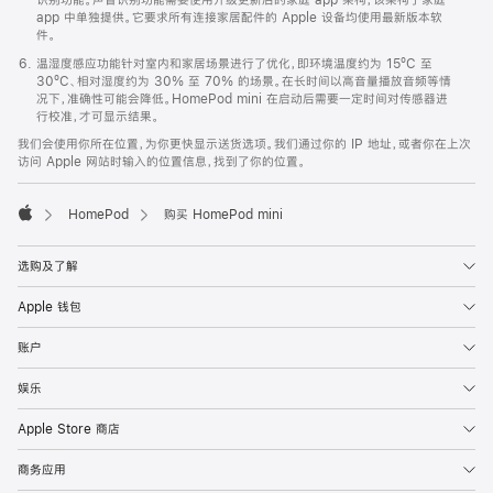
app 中单独提供。它要求所有连接家居配件的 Apple 设备均使用最新版本软
件。
温湿度感应功能针对室内和家居场景进行了优化，即环境温度约为 15ºC 至
30ºC、相对湿度约为 30% 至 70% 的场景。在长时间以高音量播放音频等情
况下，准确性可能会降低。HomePod mini 在启动后需要一定时间对传感器进
行校准，才可显示结果。
我们会使用你所在位置，为你更快显示送货选项。我们通过你的 IP 地址，或者你在上次
访问 Apple 网站时输入的位置信息，找到了你的位置。
HomePod
购买 HomePod mini
Apple
选购及了解
Apple 钱包
账户
娱乐
Apple Store 商店
商务应用