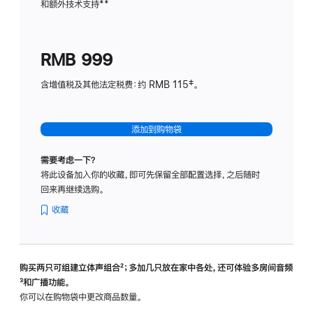
和额外技术支持
脚
**
计
注
划
(适
RMB 999
用
于
含增值税及其他法定税费：约 RMB 115‡。
HomeP
mini)
添加到购物袋
需要考虑一下？
将此设备加入你的收藏，即可先保留全部配置选择，之后随时
回来再继续选购。
收藏
购买两只可组建立体声组合
脚
²；多加几只放在家中各处，还可体验多‍房‍间音频
脚
³和广播功能。
注
注
你可以在购物袋中更改商品数量。