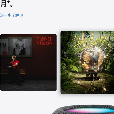
月
脚
⁺。
注
进一步了解
Apple
(在
Music
新
窗
口
中
打
开)