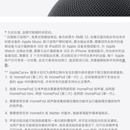
网
脚
‡ 为近似值。金额可能随时间变动。
注
页
⁺ 仅限新订阅用户。免费试用期结束后，每月收费为 RMB 12。优惠仅面向购买符合条件
页
的新设备的 Apple Music 新订阅用户限时提供。要兑换此优惠，需要将符合条件的音
频设备与运行最新版本 iOS 或 iPadOS 的 Apple 设备连接或配对。为 Apple
脚
Watch 兑换此优惠，需要与运行最新版本 iOS 的 iPhone 连接或配对。符合条件的设
备激活后，需要在 3 个月内领取此优惠。无论购买多少件符合条件的设备，每个 Apple
账户仅可享受一次优惠。会员方案将自动续订，直至取消订阅。须遵循限制条件和其他
条
款
。
(在
新
** AppleCare+ 服务计划可为使用过程中发生的意外损坏提供不限次数的保修服务。
窗
在 HomePod (第二代) 和 HomePod (第一代) 上，空间音频适用于支持此功
口
能的 app 中的兼容内容。并非所有内容都支持杜比全景声。
中
打
组建 HomePod 立体声组合需要使用两部同款 HomePod 扬声器，如两部
开)
HomePod mini、两部 HomePod (第二代) 或两部 HomePod (第一代)。
需要使用多部 HomePod 扬声器或兼容隔空播放功能并运行最新隔空播放软件
的扬声器。
需要使用支持 HomeKit 或 Matter 的配件。智能家居配件需单独购买。
声音识别功能可检测到烟雾和一氧化碳的警报声，并可在识别后向你发送通知。
当用户身处可能受到伤害的环境中，或在高风险或紧急情况下，均不应依赖声音
识别功能。声音识别功能需要使用升级更新后的家庭 app 架构，该架构于家庭