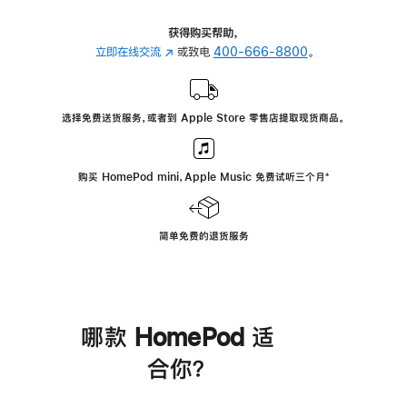
获得购买帮助，
立即在线交流
(在
或致电
400-666-8800
。
新
窗
口
选择免费送货服务，或者到 Apple Store 零售店提取现货商品。
中
打
开)
购买 HomePod mini，Apple Music 免费试听三个月
脚
⁺
注
简单免费的退货服务
哪款 HomePod 适
合你？
进