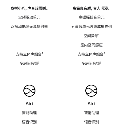
身材小巧，声音超震撼。
高保真音质，令人沉浸。
全频驱动单元
高振幅低音单元
双振动抵消无源辐射器
五高音单元波束成形阵列
—
空间音频
脚
¹
注
—
室内空间感应
支持立体声组合
脚
²
支持立体声组合
脚
²
注
注
多房间音频
脚
³
多房间音频
脚
³
注
注
Siri
Siri
智能助理
智能助理
语音识别
语音识别