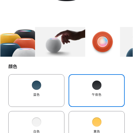
图库
图像
1
图库
图像
2
图库
图像
3
颜色
蓝色
午夜色
白色
黄色