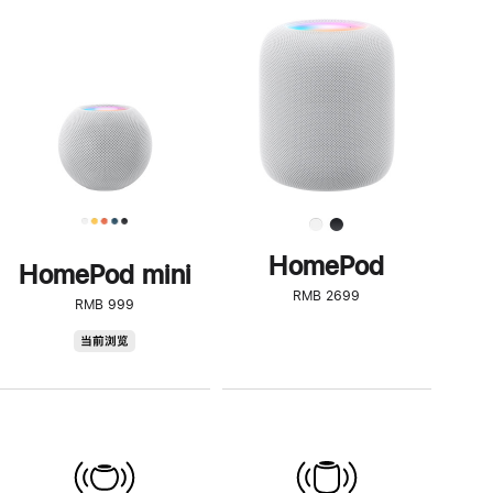
一
步
了
解
HomePod<
HomePod
HomePod mini
RMB 2699
RMB 999
HomePod
当前浏览
mini