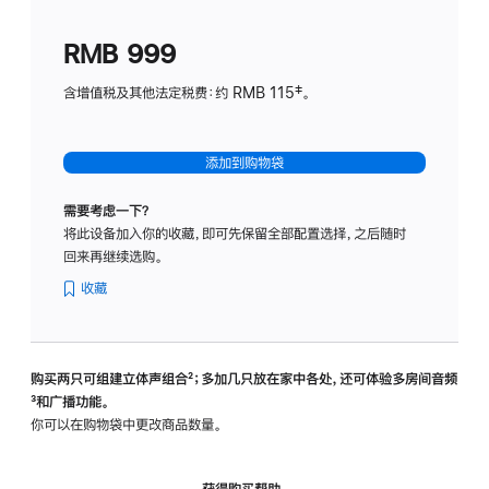
划
(适
RMB 999
用
于
含增值税及其他法定税费：约 RMB 115‡。
HomeP
mini)
添加到购物袋
需要考虑一下？
将此设备加入你的收藏，即可先保留全部配置选择，之后随时
回来再继续选购。
收藏
购买两只可组建立体声组合
脚
²；多加几只放在家中各处，还可体验多‍房‍间音频
脚
³和广播功能。
注
注
你可以在购物袋中更改商品数量。
获得购买帮助，