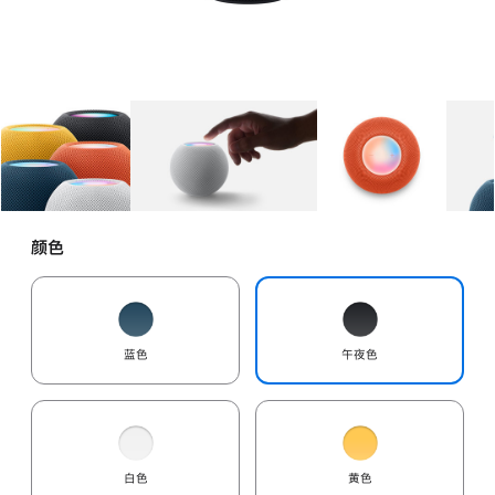
图库
图像
1
图库
图像
2
图库
图像
3
颜色
蓝色
午夜色
白色
黄色