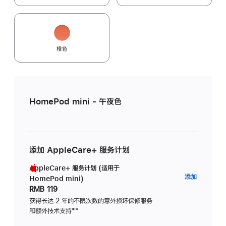
橙色
HomePod mini - 午夜色
添加 AppleCare+ 服务计划
AppleCare+ 服务计划 (适用于
AppleC
添加
HomePod mini)
服
RMB 119
务
获得长达 2 年的不限次数的意外损坏保修服务
和额外技术支持
脚
**
计
注