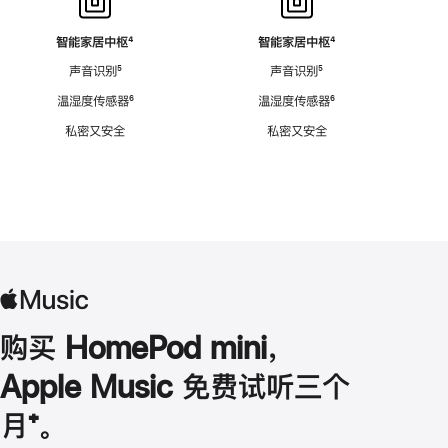
智能家居中枢
脚
⁴
智能家居中枢
脚
⁴
注
注
声音识别
脚
⁵
声音识别
脚
⁵
注
注
温湿度传感器
脚
⁶
温湿度传感器
脚
⁶
注
注
私密又安全
私密又安全
购买 HomePod mini，
Apple Music 免费试听三个
月
脚
⁺。