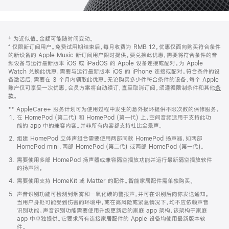
网
脚
‡ 为近似值。金额可能随时间变动。
注
页
⁺ 仅限新订阅用户。免费试用期结束后，每月收费为 RMB 12。优惠仅面向购买符合条件
页
的新设备的 Apple Music 新订阅用户限时提供。要兑换此优惠，需要将符合条件的音
频设备与运行最新版本 iOS 或 iPadOS 的 Apple 设备连接或配对。为 Apple
脚
Watch 兑换此优惠，需要与运行最新版本 iOS 的 iPhone 连接或配对。符合条件的设
备激活后，需要在 3 个月内领取此优惠。无论购买多少件符合条件的设备，每个 Apple
账户仅可享受一次优惠。会员方案将自动续订，直至取消订阅。须遵循限制条件和其他
条
款
。
(在
新
** AppleCare+ 服务计划可为使用过程中发生的意外损坏提供不限次数的保修服务。
窗
在 HomePod (第二代) 和 HomePod (第一代) 上，空间音频适用于支持此功
口
能的 app 中的兼容内容。并非所有内容都支持杜比全景声。
中
打
组建 HomePod 立体声组合需要使用两部同款 HomePod 扬声器，如两部
开)
HomePod mini、两部 HomePod (第二代) 或两部 HomePod (第一代)。
需要使用多部 HomePod 扬声器或兼容隔空播放功能并运行最新隔空播放软件
的扬声器。
需要使用支持 HomeKit 或 Matter 的配件。智能家居配件需单独购买。
声音识别功能可检测到烟雾和一氧化碳的警报声，并可在识别后向你发送通知。
当用户身处可能受到伤害的环境中，或在高风险或紧急情况下，均不应依赖声音
识别功能。声音识别功能需要使用升级更新后的家庭 app 架构，该架构于家庭
app 中单独提供。它要求所有连接家居配件的 Apple 设备均使用最新版本软
件。