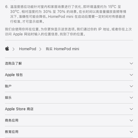
温湿度感应功能针对室内和家居场景进行了优化，即环境温度约为 15ºC 至
30ºC、相对湿度约为 30% 至 70% 的场景。在长时间以高音量播放音频等情
况下，准确性可能会降低。HomePod mini 在启动后需要一定时间对传感器进
行校准，才可显示结果。
我们会使用你所在位置，为你更快显示送货选项。我们通过你的 IP 地址，或者你在上次
访问 Apple 网站时输入的位置信息，找到了你的位置。
HomePod
购买 HomePod mini
Apple
选购及了解
Apple 钱包
账户
娱乐
Apple Store 商店
商务应用
教育应用