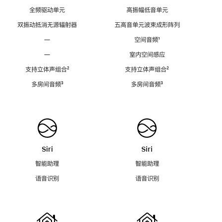
全频驱动单元
高振幅低音单元
双振动抵消无源辐射器
五高音单元波束成形阵列
—
空间音频
脚
¹
注
—
室内空间感应
支持立体声组合
脚
²
支持立体声组合
脚
²
注
注
多房间音频
脚
³
多房间音频
脚
³
注
注
Siri
Siri
智能助理
智能助理
语音识别
语音识别