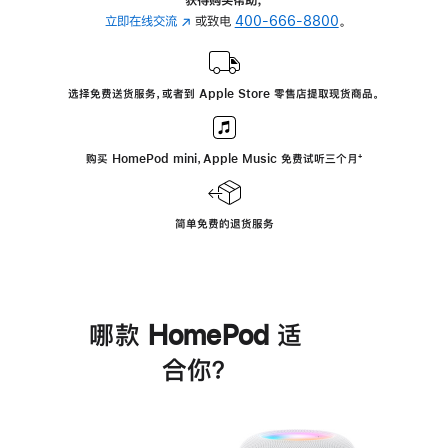
立即在线交流
(在
或致电
400-666-8800
。
新
窗
口
选择免费送货服务，或者到 Apple Store 零售店提取现货商品。
中
打
开)
购买 HomePod mini，Apple Music 免费试听三个月
脚
⁺
注
简单免费的退货服务
哪款 HomePod 适
合你？
进
一
步