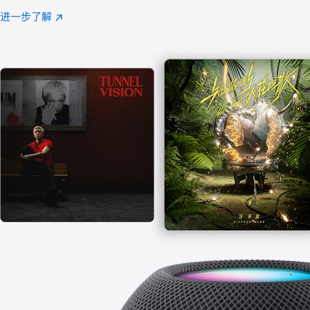
注
进一步了解
Apple
(在
Music
新
窗
口
中
打
开)