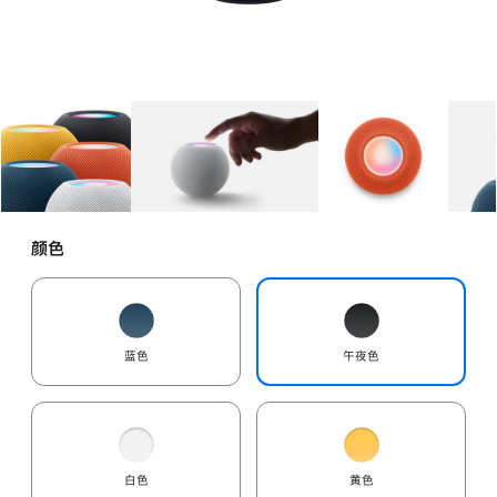
图库
图像
1
图库
图像
2
图库
图像
3
颜色
蓝色
午夜色
白色
黄色