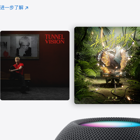
注
进一步了解
Apple
(在
Music
新
窗
口
中
打
开)