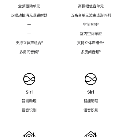
全频驱动单元
高振幅低音单元
双振动抵消无源辐射器
五高音单元波束成形阵列
—
空间音频
脚
¹
注
—
室内空间感应
支持立体声组合
脚
²
支持立体声组合
脚
²
注
注
多房间音频
脚
³
多房间音频
脚
³
注
注
Siri
Siri
智能助理
智能助理
语音识别
语音识别