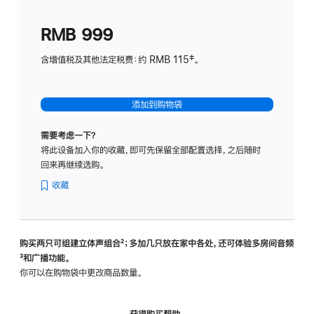
划
(适
RMB 999
用
于
含增值税及其他法定税费：约 RMB 115‡。
HomeP
mini)
添加到购物袋
需要考虑一下？
将此设备加入你的收藏，即可先保留全部配置选择，之后随时
回来再继续选购。
收藏
购买两只可组建立体声组合
脚
²；多加几只放在家中各处，还可体验多‍房‍间音频
脚
³和广播功能。
注
注
你可以在购物袋中更改商品数量。
获得购买帮助，