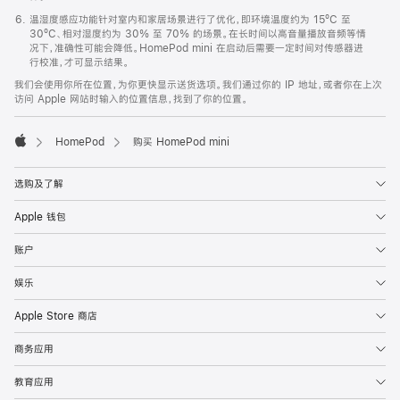
温湿度感应功能针对室内和家居场景进行了优化，即环境温度约为 15ºC 至
30ºC、相对湿度约为 30% 至 70% 的场景。在长时间以高音量播放音频等情
况下，准确性可能会降低。HomePod mini 在启动后需要一定时间对传感器进
行校准，才可显示结果。
我们会使用你所在位置，为你更快显示送货选项。我们通过你的 IP 地址，或者你在上次
访问 Apple 网站时输入的位置信息，找到了你的位置。
HomePod
购买 HomePod mini
Apple
选购及了解
Apple 钱包
账户
娱乐
Apple Store 商店
商务应用
教育应用