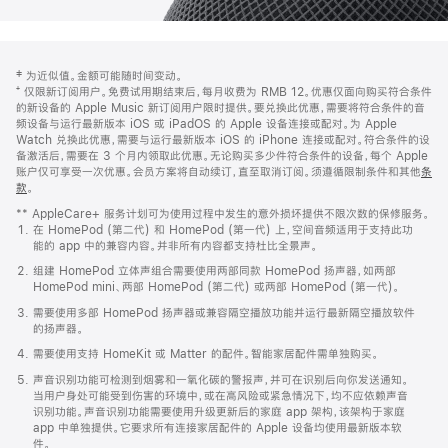
网
脚
‡ 为近似值。金额可能随时间变动。
注
页
⁺ 仅限新订阅用户。免费试用期结束后，每月收费为 RMB 12。优惠仅面向购买符合条件
页
的新设备的 Apple Music 新订阅用户限时提供。要兑换此优惠，需要将符合条件的音
频设备与运行最新版本 iOS 或 iPadOS 的 Apple 设备连接或配对。为 Apple
脚
Watch 兑换此优惠，需要与运行最新版本 iOS 的 iPhone 连接或配对。符合条件的设
备激活后，需要在 3 个月内领取此优惠。无论购买多少件符合条件的设备，每个 Apple
账户仅可享受一次优惠。会员方案将自动续订，直至取消订阅。须遵循限制条件和其他
条
款
。
(在
新
** AppleCare+ 服务计划可为使用过程中发生的意外损坏提供不限次数的保修服务。
窗
在 HomePod (第二代) 和 HomePod (第一代) 上，空间音频适用于支持此功
口
能的 app 中的兼容内容。并非所有内容都支持杜比全景声。
中
打
组建 HomePod 立体声组合需要使用两部同款 HomePod 扬声器，如两部
开)
HomePod mini、两部 HomePod (第二代) 或两部 HomePod (第一代)。
需要使用多部 HomePod 扬声器或兼容隔空播放功能并运行最新隔空播放软件
的扬声器。
需要使用支持 HomeKit 或 Matter 的配件。智能家居配件需单独购买。
声音识别功能可检测到烟雾和一氧化碳的警报声，并可在识别后向你发送通知。
当用户身处可能受到伤害的环境中，或在高风险或紧急情况下，均不应依赖声音
识别功能。声音识别功能需要使用升级更新后的家庭 app 架构，该架构于家庭
app 中单独提供。它要求所有连接家居配件的 Apple 设备均使用最新版本软
件。