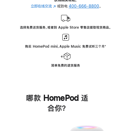
立即在线交流
(在
或致电
400-666-8800
。
新
窗
口
选择免费送货服务，或者到 Apple Store 零售店提取现货商品。
中
打
开)
购买 HomePod mini，Apple Music 免费试听三个月
脚
⁺
注
简单免费的退货服务
哪款 HomePod 适
合你？
进
一
步