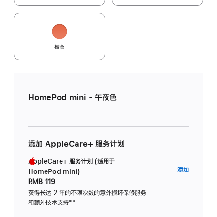
橙色
HomePod mini - 午夜色
添加 AppleCare+ 服务计划
AppleCare+ 服务计划 (适用于
AppleC
添加
HomePod mini)
服
RMB 119
务
获得长达 2 年的不限次数的意外损坏保修服务
和额外技术支持
脚
**
计
注