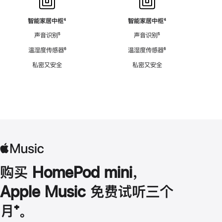
智能家居中枢
脚
⁴
智能家居中枢
脚
⁴
注
注
声音识别
脚
⁵
声音识别
脚
⁵
注
注
温湿度传感器
脚
⁶
温湿度传感器
脚
⁶
注
注
私密又安全
私密又安全
购买 HomePod mini，
Apple Music 免费试听三个
月
脚
⁺。