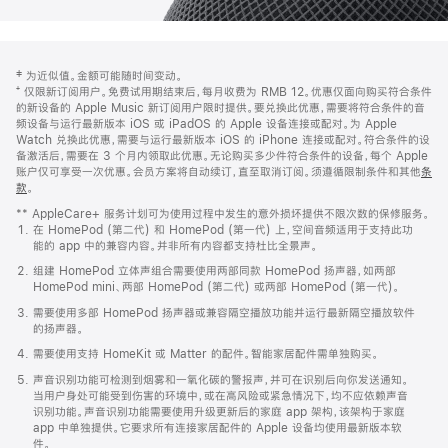
网
脚
‡ 为近似值。金额可能随时间变动。
注
页
⁺ 仅限新订阅用户。免费试用期结束后，每月收费为 RMB 12。优惠仅面向购买符合条件
页
的新设备的 Apple Music 新订阅用户限时提供。要兑换此优惠，需要将符合条件的音
频设备与运行最新版本 iOS 或 iPadOS 的 Apple 设备连接或配对。为 Apple
脚
Watch 兑换此优惠，需要与运行最新版本 iOS 的 iPhone 连接或配对。符合条件的设
备激活后，需要在 3 个月内领取此优惠。无论购买多少件符合条件的设备，每个 Apple
账户仅可享受一次优惠。会员方案将自动续订，直至取消订阅。须遵循限制条件和其他
条
款
。
(在
新
** AppleCare+ 服务计划可为使用过程中发生的意外损坏提供不限次数的保修服务。
窗
在 HomePod (第二代) 和 HomePod (第一代) 上，空间音频适用于支持此功
口
能的 app 中的兼容内容。并非所有内容都支持杜比全景声。
中
打
组建 HomePod 立体声组合需要使用两部同款 HomePod 扬声器，如两部
开)
HomePod mini、两部 HomePod (第二代) 或两部 HomePod (第一代)。
需要使用多部 HomePod 扬声器或兼容隔空播放功能并运行最新隔空播放软件
的扬声器。
需要使用支持 HomeKit 或 Matter 的配件。智能家居配件需单独购买。
声音识别功能可检测到烟雾和一氧化碳的警报声，并可在识别后向你发送通知。
当用户身处可能受到伤害的环境中，或在高风险或紧急情况下，均不应依赖声音
识别功能。声音识别功能需要使用升级更新后的家庭 app 架构，该架构于家庭
app 中单独提供。它要求所有连接家居配件的 Apple 设备均使用最新版本软
件。