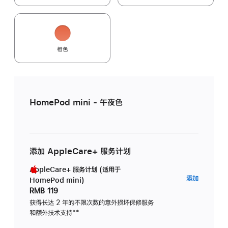
橙色
HomePod mini - 午夜色
添加 AppleCare+ 服务计划
AppleCare+ 服务计划 (适用于
AppleC
添加
HomePod mini)
服
RMB 119
务
获得长达 2 年的不限次数的意外损坏保修服务
和额外技术支持
脚
**
计
注