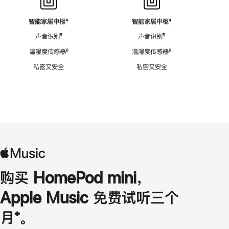
智能家居中枢
脚
⁴
智能家居中枢
脚
⁴
注
注
声音识别
脚
⁵
声音识别
脚
⁵
注
注
温湿度传感器
脚
⁶
温湿度传感器
脚
⁶
注
注
私密又安全
私密又安全
购买 HomePod mini，
Apple Music 免费试听三个
月
脚
⁺。