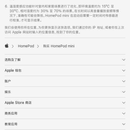
温湿度感应功能针对室内和家居场景进行了优化，即环境温度约为 15ºC 至
30ºC、相对湿度约为 30% 至 70% 的场景。在长时间以高音量播放音频等情
况下，准确性可能会降低。HomePod mini 在启动后需要一定时间对传感器进
行校准，才可显示结果。
我们会使用你所在位置，为你更快显示送货选项。我们通过你的 IP 地址，或者你在上次
访问 Apple 网站时输入的位置信息，找到了你的位置。
HomePod
购买 HomePod mini
Apple
选购及了解
Apple 钱包
账户
娱乐
Apple Store 商店
商务应用
教育应用