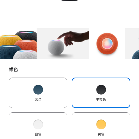
图库
图像
1
图库
图像
2
图库
图像
3
颜色
蓝色
午夜色
白色
黄色