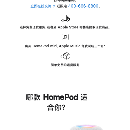
立即在线交流
(在
或致电
400-666-8800
。
新
窗
口
选择免费送货服务，或者到 Apple Store 零售店提取现货商品。
中
打
开)
购买 HomePod mini，Apple Music 免费试听三个月
脚
⁺
注
简单免费的退货服务
哪款 HomePod 适
合你？
进
一
步