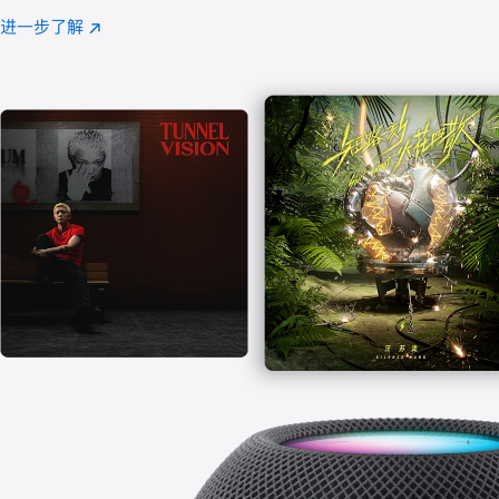
注
进一步了解
Apple
(在
Music
新
窗
口
中
打
开)