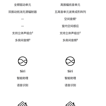
全频驱动单元
高振幅低音单元
双振动抵消无源辐射器
五高音单元波束成形阵列
—
空间音频
脚
¹
注
—
室内空间感应
支持立体声组合
脚
²
支持立体声组合
脚
²
注
注
多房间音频
脚
³
多房间音频
脚
³
注
注
Siri
Siri
智能助理
智能助理
语音识别
语音识别