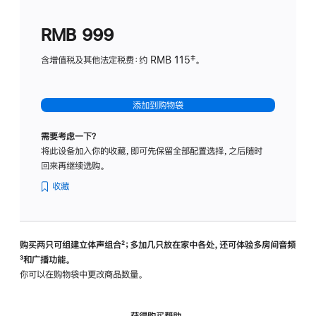
划
(适
RMB 999
用
于
含增值税及其他法定税费：约 RMB 115‡。
HomeP
mini)
添加到购物袋
需要考虑一下？
将此设备加入你的收藏，即可先保留全部配置选择，之后随时
回来再继续选购。
收藏
购买两只可组建立体声组合
脚
²；多加几只放在家中各处，还可体验多‍房‍间音频
脚
³和广播功能。
注
注
你可以在购物袋中更改商品数量。
获得购买帮助，