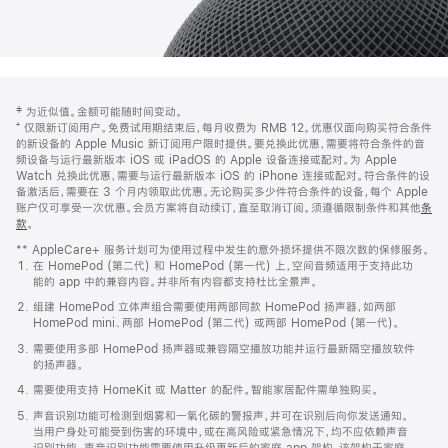
网
脚
‡ 为近似值。金额可能随时间变动。
注
页
⁺ 仅限新订阅用户。免费试用期结束后，每月收费为 RMB 12。优惠仅面向购买符合条件
页
的新设备的 Apple Music 新订阅用户限时提供。要兑换此优惠，需要将符合条件的音
频设备与运行最新版本 iOS 或 iPadOS 的 Apple 设备连接或配对。为 Apple
脚
Watch 兑换此优惠，需要与运行最新版本 iOS 的 iPhone 连接或配对。符合条件的设
备激活后，需要在 3 个月内领取此优惠。无论购买多少件符合条件的设备，每个 Apple
账户仅可享受一次优惠。会员方案将自动续订，直至取消订阅。须遵循限制条件和其他
条
款
。
(在
新
** AppleCare+ 服务计划可为使用过程中发生的意外损坏提供不限次数的保修服务。
窗
在 HomePod (第二代) 和 HomePod (第一代) 上，空间音频适用于支持此功
口
能的 app 中的兼容内容。并非所有内容都支持杜比全景声。
中
打
组建 HomePod 立体声组合需要使用两部同款 HomePod 扬声器，如两部
开)
HomePod mini、两部 HomePod (第二代) 或两部 HomePod (第一代)。
需要使用多部 HomePod 扬声器或兼容隔空播放功能并运行最新隔空播放软件
的扬声器。
需要使用支持 HomeKit 或 Matter 的配件。智能家居配件需单独购买。
声音识别功能可检测到烟雾和一氧化碳的警报声，并可在识别后向你发送通知。
当用户身处可能受到伤害的环境中，或在高风险或紧急情况下，均不应依赖声音
识别功能。声音识别功能需要使用升级更新后的家庭 app 架构，该架构于家庭