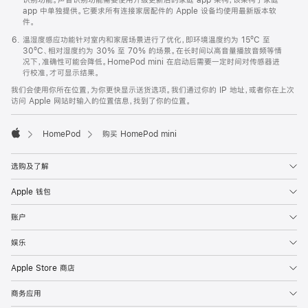
app 中单独提供。它要求所有连接家居配件的 Apple 设备均使用最新版本软
件。
温湿度感应功能针对室内和家居场景进行了优化，即环境温度约为 15ºC 至
30ºC、相对湿度约为 30% 至 70% 的场景。在长时间以高音量播放音频等情
况下，准确性可能会降低。HomePod mini 在启动后需要一定时间对传感器进
行校准，才可显示结果。
我们会使用你所在位置，为你更快显示送货选项。我们通过你的 IP 地址，或者你在上次
访问 Apple 网站时输入的位置信息，找到了你的位置。
HomePod
购买 HomePod mini
Apple
选购及了解
Apple 钱包
账户
娱乐
Apple Store 商店
商务应用