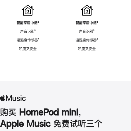
智能家居中枢
脚
⁴
智能家居中枢
脚
⁴
注
注
声音识别
脚
⁵
声音识别
脚
⁵
注
注
温湿度传感器
脚
⁶
温湿度传感器
脚
⁶
注
注
私密又安全
私密又安全
购买 HomePod mini，
Apple Music 免费试听三个