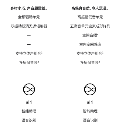
身材小巧，声音超震撼。
高保真音质，令人沉浸。
全频驱动单元
高振幅低音单元
双振动抵消无源辐射器
五高音单元波束成形阵列
—
空间音频
脚
¹
注
—
室内空间感应
支持立体声组合
脚
²
支持立体声组合
脚
²
注
注
多房间音频
脚
³
多房间音频
脚
³
注
注
Siri
Siri
智能助理
智能助理
语音识别
语音识别