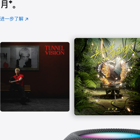
月
脚
⁺。
注
进一步了解
Apple
(在
Music
新
窗
口
中
打
开)