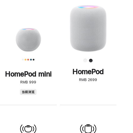
一
步
了
解
HomePod<
HomePod
HomePod mini
RMB 2699
RMB 999
HomePod
当前浏览
mini