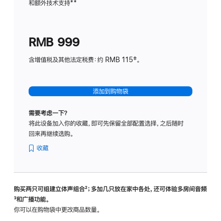
和额外技术支持
脚
**
计
注
划
(适
RMB 999
用
于
含增值税及其他法定税费：约 RMB 115‡。
HomeP
mini)
添加到购物袋
需要考虑一下？
将此设备加入你的收藏，即可先保留全部配置选择，之后随时
回来再继续选购。
收藏
购买两只可组建立体声组合
脚
²；多加几只放在家中各处，还可体验多‍房‍间音频
脚
³和广播功能。
注
注
你可以在购物袋中更改商品数量。