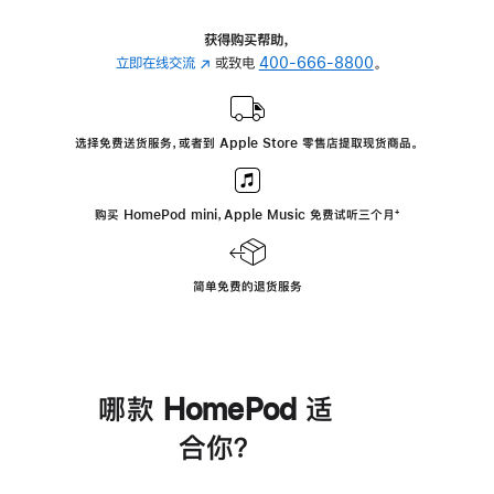
获得购买帮助，
立即在线交流
(在
或致电
400-666-8800
。
新
窗
口
选择免费送货服务，或者到 Apple Store 零售店提取现货商品。
中
打
开)
购买 HomePod mini，Apple Music 免费试听三个月
脚
⁺
注
简单免费的退货服务
哪款 HomePod 适
合你？
进