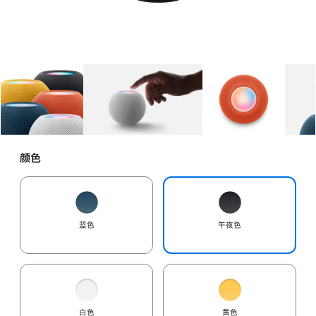
图库
图像
1
图库
图像
2
图库
图像
3
颜色
蓝色
午夜色
白色
黄色