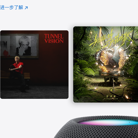
注
进一步了解
Apple
(在
Music
新
窗
口
中
打
开)