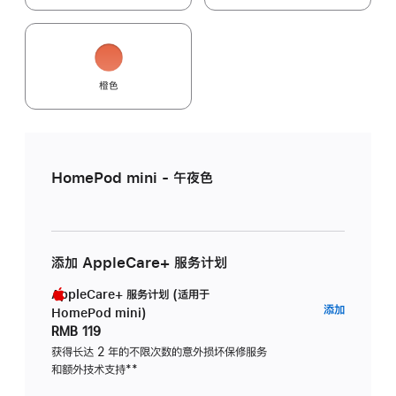
橙色
HomePod mini - 午夜色
添加 AppleCare+ 服务计划
AppleCare+ 服务计划 (适用于
AppleC
添加
HomePod mini)
服
RMB 119
务
获得长达 2 年的不限次数的意外损坏保修服务
和额外技术支持
脚
**
计
注