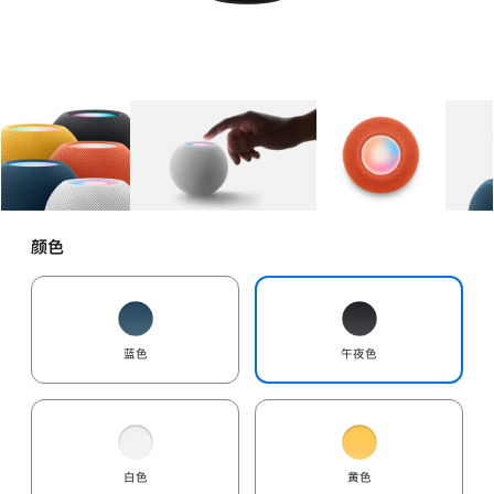
图库
图像
1
图库
图像
2
图库
图像
3
颜色
蓝色
午夜色
白色
黄色