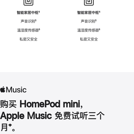
智能家居中枢
脚
⁴
智能家居中枢
脚
⁴
注
注
声音识别
脚
⁵
声音识别
脚
⁵
注
注
温湿度传感器
脚
⁶
温湿度传感器
脚
⁶
注
注
私密又安全
私密又安全
购买 HomePod mini，
Apple Music 免费试听三个
月
脚
⁺。