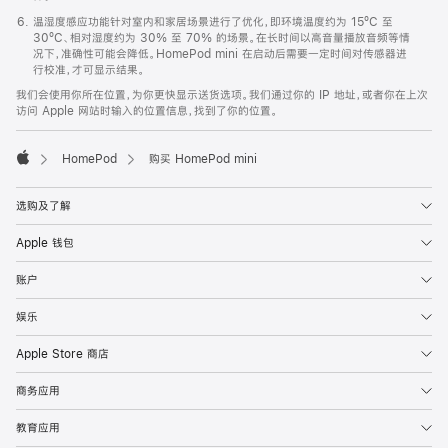
温湿度感应功能针对室内和家居场景进行了优化，即环境温度约为 15ºC 至
30ºC、相对湿度约为 30% 至 70% 的场景。在长时间以高音量播放音频等情
况下，准确性可能会降低。HomePod mini 在启动后需要一定时间对传感器进
行校准，才可显示结果。
我们会使用你所在位置，为你更快显示送货选项。我们通过你的 IP 地址，或者你在上次
访问 Apple 网站时输入的位置信息，找到了你的位置。
HomePod
购买 HomePod mini
Apple
选购及了解
Apple 钱包
账户
娱乐
Apple Store 商店
商务应用
教育应用