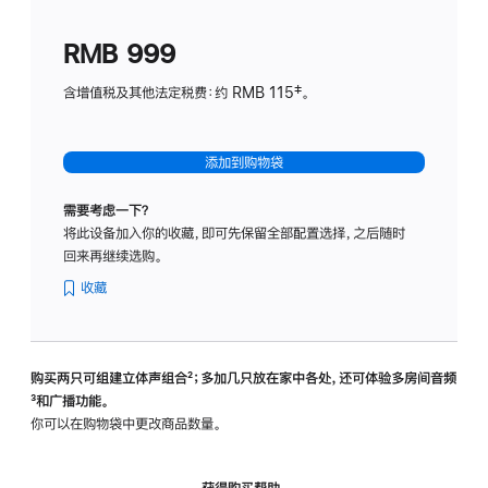
划
(适
RMB 999
用
于
含增值税及其他法定税费：约 RMB 115‡。
HomeP
mini)
添加到购物袋
需要考虑一下？
将此设备加入你的收藏，即可先保留全部配置选择，之后随时
回来再继续选购。
收藏
购买两只可组建立体声组合
脚
²；多加几只放在家中各处，还可体验多‍房‍间音频
脚
³和广播功能。
注
注
你可以在购物袋中更改商品数量。
获得购买帮助，