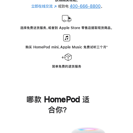
立即在线交流
(在
或致电
400-666-8800
。
新
窗
口
选择免费送货服务，或者到 Apple Store 零售店提取现货商品。
中
打
开)
购买 HomePod mini，Apple Music 免费试听三个月
脚
⁺
注
简单免费的退货服务
哪款 HomePod 适
合你？
进
一
步