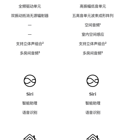
全频驱动单元
高振幅低音单元
双振动抵消无源辐射器
五高音单元波束成形阵列
—
空间音频
脚
¹
注
—
室内空间感应
支持立体声组合
脚
²
支持立体声组合
脚
²
注
注
多房间音频
脚
³
多房间音频
脚
³
注
注
Siri
Siri
智能助理
智能助理
语音识别
语音识别