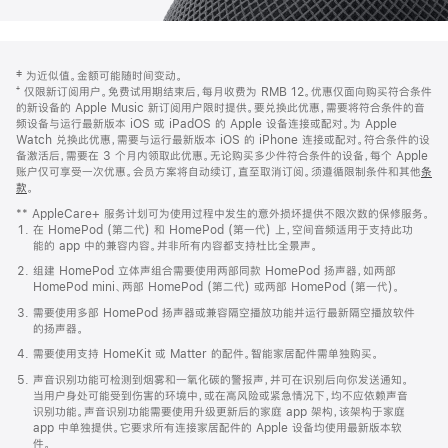
网
脚
‡ 为近似值。金额可能随时间变动。
注
页
⁺ 仅限新订阅用户。免费试用期结束后，每月收费为 RMB 12。优惠仅面向购买符合条件
页
的新设备的 Apple Music 新订阅用户限时提供。要兑换此优惠，需要将符合条件的音
频设备与运行最新版本 iOS 或 iPadOS 的 Apple 设备连接或配对。为 Apple
脚
Watch 兑换此优惠，需要与运行最新版本 iOS 的 iPhone 连接或配对。符合条件的设
备激活后，需要在 3 个月内领取此优惠。无论购买多少件符合条件的设备，每个 Apple
账户仅可享受一次优惠。会员方案将自动续订，直至取消订阅。须遵循限制条件和其他
条
款
。
(在
新
** AppleCare+ 服务计划可为使用过程中发生的意外损坏提供不限次数的保修服务。
窗
在 HomePod (第二代) 和 HomePod (第一代) 上，空间音频适用于支持此功
口
能的 app 中的兼容内容。并非所有内容都支持杜比全景声。
中
打
组建 HomePod 立体声组合需要使用两部同款 HomePod 扬声器，如两部
开)
HomePod mini、两部 HomePod (第二代) 或两部 HomePod (第一代)。
需要使用多部 HomePod 扬声器或兼容隔空播放功能并运行最新隔空播放软件
的扬声器。
需要使用支持 HomeKit 或 Matter 的配件。智能家居配件需单独购买。
声音识别功能可检测到烟雾和一氧化碳的警报声，并可在识别后向你发送通知。
当用户身处可能受到伤害的环境中，或在高风险或紧急情况下，均不应依赖声音
识别功能。声音识别功能需要使用升级更新后的家庭 app 架构，该架构于家庭
app 中单独提供。它要求所有连接家居配件的 Apple 设备均使用最新版本软
件。