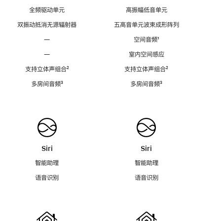
全频驱动单元
高振幅低音单元
双振动抵消无源辐射器
五高音单元波束成形阵列
—
空间音频
脚
¹
注
—
室内空间感应
支持立体声组合
脚
²
支持立体声组合
脚
²
注
注
多房间音频
脚
³
多房间音频
脚
³
注
注
Siri
Siri
智能助理
智能助理
语音识别
语音识别