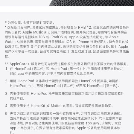
网
脚
‡ 为近似值。金额可能随时间变动。
注
页
⁺ 仅限新订阅用户。免费试用期结束后，每月收费为 RMB 12。优惠仅面向购买符合条件
页
的新设备的 Apple Music 新订阅用户限时提供。要兑换此优惠，需要将符合条件的音
频设备与运行最新版本 iOS 或 iPadOS 的 Apple 设备连接或配对。为 Apple
脚
Watch 兑换此优惠，需要与运行最新版本 iOS 的 iPhone 连接或配对。符合条件的设
备激活后，需要在 3 个月内领取此优惠。无论购买多少件符合条件的设备，每个 Apple
账户仅可享受一次优惠。会员方案将自动续订，直至取消订阅。须遵循限制条件和其他
条
款
。
(在
新
** AppleCare+ 服务计划可为使用过程中发生的意外损坏提供不限次数的保修服务。
窗
在 HomePod (第二代) 和 HomePod (第一代) 上，空间音频适用于支持此功
口
能的 app 中的兼容内容。并非所有内容都支持杜比全景声。
中
打
组建 HomePod 立体声组合需要使用两部同款 HomePod 扬声器，如两部
开)
HomePod mini、两部 HomePod (第二代) 或两部 HomePod (第一代)。
需要使用多部 HomePod 扬声器或兼容隔空播放功能并运行最新隔空播放软件
的扬声器。
需要使用支持 HomeKit 或 Matter 的配件。智能家居配件需单独购买。
声音识别功能可检测到烟雾和一氧化碳的警报声，并可在识别后向你发送通知。
当用户身处可能受到伤害的环境中，或在高风险或紧急情况下，均不应依赖声音
识别功能。声音识别功能需要使用升级更新后的家庭 app 架构，该架构于家庭
app 中单独提供。它要求所有连接家居配件的 Apple 设备均使用最新版本软
件。