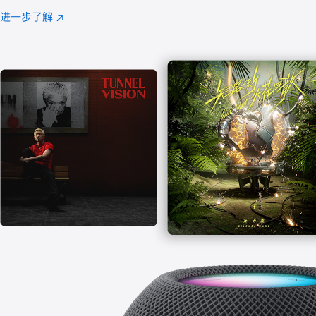
注
进一步了解
Apple
(在
Music
新
窗
口
中
打
开)