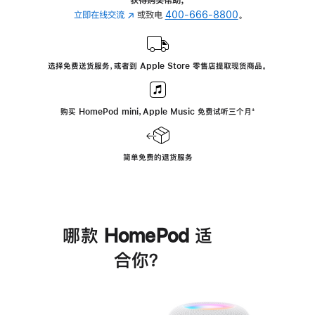
立即在线交流
(在
或致电
400-666-8800
。
新
窗
口
选择免费送货服务，或者到 Apple Store 零售店提取现货商品。
中
打
开)
购买 HomePod mini，Apple Music 免费试听三个月
脚
⁺
注
简单免费的退货服务
哪款 HomePod 适
合你？
进
一
步