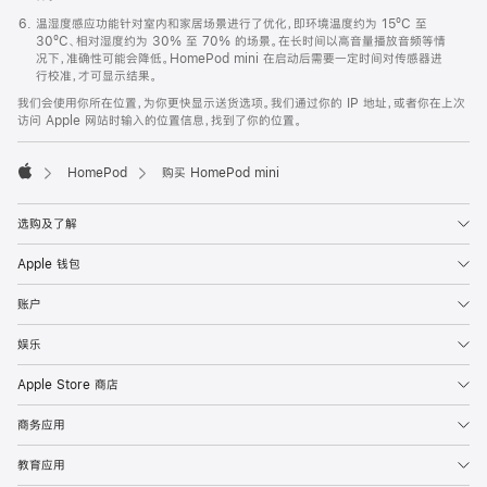
温湿度感应功能针对室内和家居场景进行了优化，即环境温度约为 15ºC 至
30ºC、相对湿度约为 30% 至 70% 的场景。在长时间以高音量播放音频等情
况下，准确性可能会降低。HomePod mini 在启动后需要一定时间对传感器进
行校准，才可显示结果。
我们会使用你所在位置，为你更快显示送货选项。我们通过你的 IP 地址，或者你在上次
访问 Apple 网站时输入的位置信息，找到了你的位置。
HomePod
购买 HomePod mini
Apple
选购及了解
Apple 钱包
账户
娱乐
Apple Store 商店
商务应用
教育应用