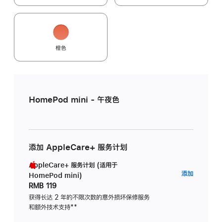
橙色
HomePod mini - 午夜色
添加 AppleCare+ 服务计划
AppleCare+ 服务计划 (适用于
AppleC
添加
HomePod mini)
服
RMB 119
务
获得长达 2 年的不限次数的意外损坏保修服务
和额外技术支持
脚
**
计
注