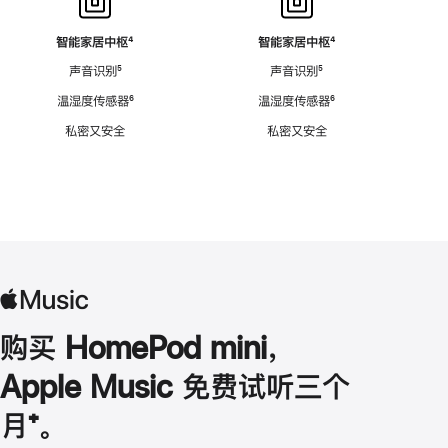
智能家居中枢
脚
⁴
智能家居中枢
脚
⁴
注
注
声音识别
脚
⁵
声音识别
脚
⁵
注
注
温湿度传感器
脚
⁶
温湿度传感器
脚
⁶
注
注
私密又安全
私密又安全
购买 HomePod mini，
Apple Music 免费试听三个
月
脚
⁺。