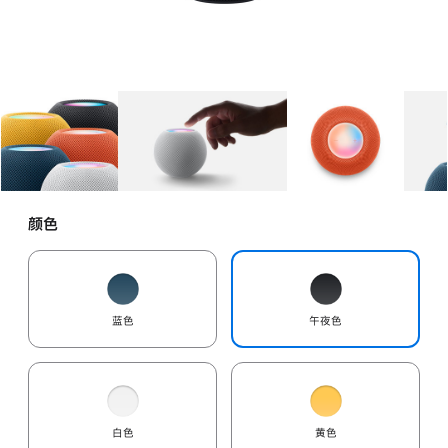
图库
图像
1
图库
图像
2
图库
图像
3
颜色
蓝色
午夜色
白色
黄色