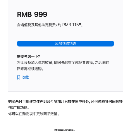
划
(适
RMB 999
用
于
含增值税及其他法定税费：约 RMB 115‡。
HomeP
mini)
添加到购物袋
需要考虑一下？
将此设备加入你的收藏，即可先保留全部配置选择，之后随时
回来再继续选购。
收藏
购买两只可组建立体声组合
脚
²；多加几只放在家中各处，还可体验多‍房‍间音频
脚
³和广播功能。
注
注
你可以在购物袋中更改商品数量。
获得购买帮助，