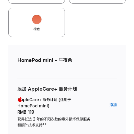
橙色
HomePod mini - 午夜色
添加 AppleCare+ 服务计划
AppleCare+ 服务计划 (适用于
AppleC
添加
HomePod mini)
服
RMB 119
务
获得长达 2 年的不限次数的意外损坏保修服务
和额外技术支持
脚
**
计
注