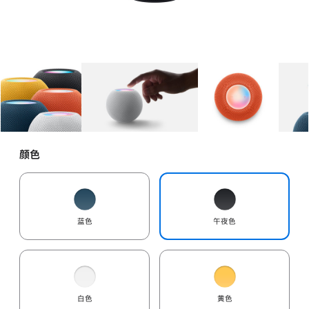
图库
图像
1
图库
图像
2
图库
图像
3
颜色
蓝色
午夜色
白色
黄色