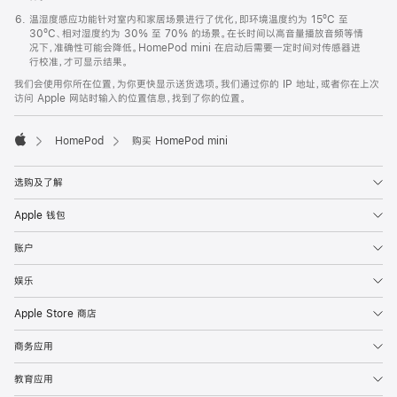
温湿度感应功能针对室内和家居场景进行了优化，即环境温度约为 15ºC 至
30ºC、相对湿度约为 30% 至 70% 的场景。在长时间以高音量播放音频等情
况下，准确性可能会降低。HomePod mini 在启动后需要一定时间对传感器进
行校准，才可显示结果。
我们会使用你所在位置，为你更快显示送货选项。我们通过你的 IP 地址，或者你在上次
访问 Apple 网站时输入的位置信息，找到了你的位置。
HomePod
购买 HomePod mini
Apple
选购及了解
Apple 钱包
账户
娱乐
Apple Store 商店
商务应用
教育应用