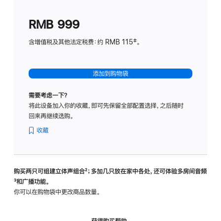
划
(适
RMB 999
用
于
含增值税及其他法定税费：约 RMB 115‡。
HomeP
mini)
添加到购物袋
需要考虑一下？
将此设备加入你的收藏，即可先保留全部配置选择，之后随时
回来再继续选购。
收藏
购买两只可组建立体声组合
脚
²；多加几只放在家中各处，还可体验多‍房‍间音频
脚
³和广播功能。
注
注
你可以在购物袋中更改商品数量。
获得购买帮助，