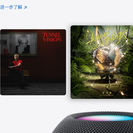
注
进一步了解
Apple
(在
Music
新
窗
口
中
打
开)