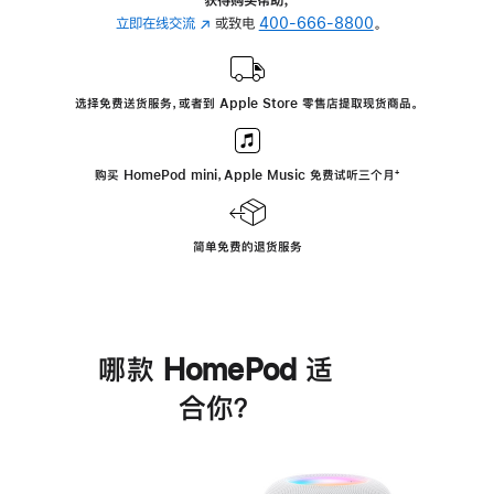
立即在线交流
(在
或致电
400-666-8800
。
新
窗
口
选择免费送货服务，或者到 Apple Store 零售店提取现货商品。
中
打
开)
购买 HomePod mini，Apple Music 免费试听三个月
脚
⁺
注
简单免费的退货服务
哪款 HomePod 适
合你？
进
一
步