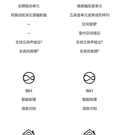
全频驱动单元
高振幅低音单元
双振动抵消无源辐射器
五高音单元波束成形阵列
—
空间音频
脚
¹
注
—
室内空间感应
支持立体声组合
脚
²
支持立体声组合
脚
²
注
注
多房间音频
脚
³
多房间音频
脚
³
注
注
Siri
Siri
智能助理
智能助理
语音识别
语音识别