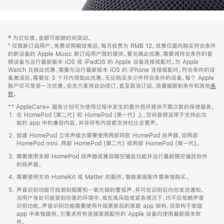
网
脚
‡ 为近似值。金额可能随时间变动。
注
页
⁺ 仅限新订阅用户。免费试用期结束后，每月收费为 RMB 12。优惠仅面向购买符合条件
页
的新设备的 Apple Music 新订阅用户限时提供。要兑换此优惠，需要将符合条件的音
频设备与运行最新版本 iOS 或 iPadOS 的 Apple 设备连接或配对。为 Apple
脚
Watch 兑换此优惠，需要与运行最新版本 iOS 的 iPhone 连接或配对。符合条件的设
备激活后，需要在 3 个月内领取此优惠。无论购买多少件符合条件的设备，每个 Apple
账户仅可享受一次优惠。会员方案将自动续订，直至取消订阅。须遵循限制条件和其他
条
款
。
(在
新
** AppleCare+ 服务计划可为使用过程中发生的意外损坏提供不限次数的保修服务。
窗
在 HomePod (第二代) 和 HomePod (第一代) 上，空间音频适用于支持此功
口
能的 app 中的兼容内容。并非所有内容都支持杜比全景声。
中
打
组建 HomePod 立体声组合需要使用两部同款 HomePod 扬声器，如两部
开)
HomePod mini、两部 HomePod (第二代) 或两部 HomePod (第一代)。
需要使用多部 HomePod 扬声器或兼容隔空播放功能并运行最新隔空播放软件
的扬声器。
需要使用支持 HomeKit 或 Matter 的配件。智能家居配件需单独购买。
声音识别功能可检测到烟雾和一氧化碳的警报声，并可在识别后向你发送通知。
当用户身处可能受到伤害的环境中，或在高风险或紧急情况下，均不应依赖声音
识别功能。声音识别功能需要使用升级更新后的家庭 app 架构，该架构于家庭
app 中单独提供。它要求所有连接家居配件的 Apple 设备均使用最新版本软
件。