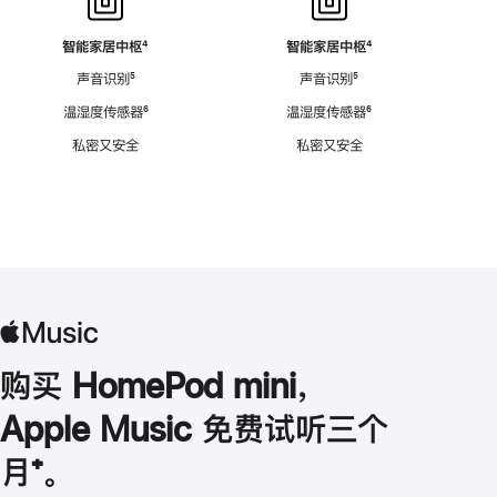
智能家居中枢
脚
⁴
智能家居中枢
脚
⁴
注
注
声音识别
脚
⁵
声音识别
脚
⁵
注
注
温湿度传感器
脚
⁶
温湿度传感器
脚
⁶
注
注
私密又安全
私密又安全
购买 HomePod mini，
Apple Music 免费试听三个
月
脚
⁺。