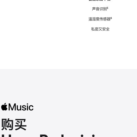
注
声音识别
脚
⁵
注
温湿度传感器
脚
⁶
注
私密又安全
购买