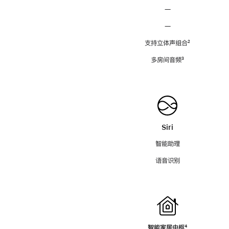
—
—
支持立体声组合
脚
²
注
多房间音频
脚
³
注
Siri
智能助理
语音识别
智能家居中枢
脚
⁴