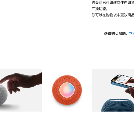
购买两只可组建立体声组
广播功能。
你可以在购物袋中更改商品
获得购买帮助，
立
图库
图像
2
图库
图像
3
图