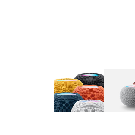
图库
图像
1