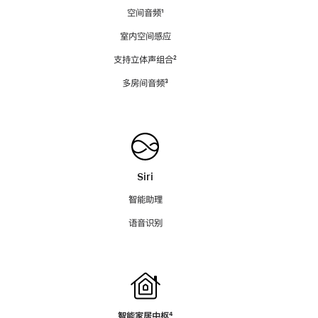
空间音频
脚
¹
注
室内空间感应
支持立体声组合
脚
²
注
多房间音频
脚
³
注
Siri
智能助理
语音识别
智能家居中枢
脚
⁴