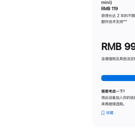
mini)
RMB 119
获得长达 2 年的不
额外技术支持
脚
**
注
RMB 9
含增值税及其他法定税费
需要考虑一下？
将此设备加入你的收
来再继续选购。
收藏