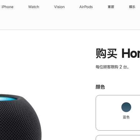
iPhone
Watch
Vision
AirPods
家居
娱乐
购买 Hom
每位顾客限购 2 台。
颜色
蓝色