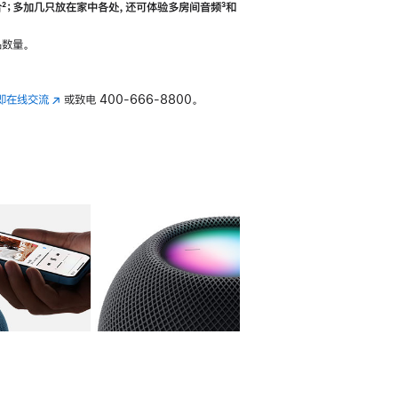
合
脚
²；多加几只放在家中各处，还可体验多‍房‍间音频
脚
³和
注
注
数量。
即在线交流
(在
或致电
400-666-8800。
新
窗
口
中
打
开)
库
图像
4
图库
图像
5