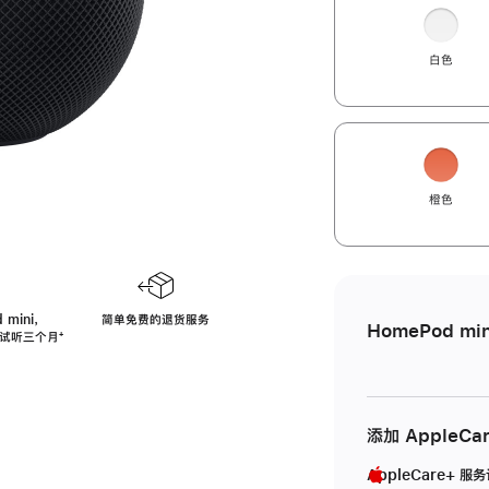
白色
橙色
 mini，
简单免费的退货服务
HomePod min
免费试听三个月
脚
⁺
注
添加 AppleCa
AppleCare+ 服