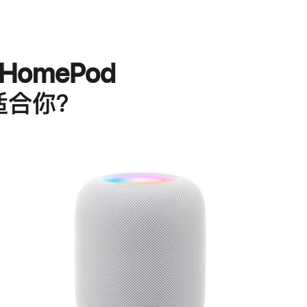
HomePod
适合你？
进
一
步
了
解
HomePod<