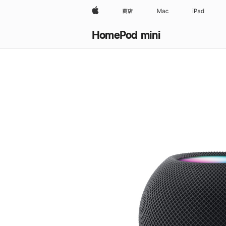
Apple
商店
Mac
iPad
HomePod mini
购
买
HomePod mini