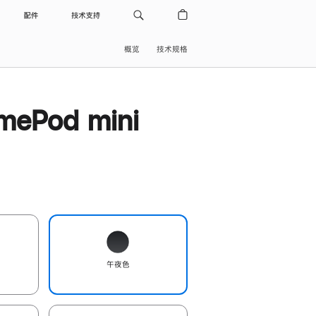
配件
技术支持
概览
技术规格
ePod mini
午夜色