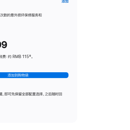
AppleCare+
添加
服
务
限次数的意外损坏保修服务和
计
划
(适
99
用
于
：约 RMB 115‡。
HomePod
mini)
添加到购物袋
藏，即可先保留全部配置选择，之后随时回