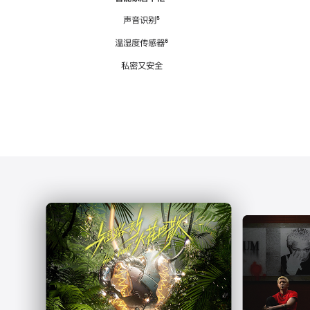
注
声音识别
脚
⁵
注
温湿度传感器
脚
⁶
注
私密又安全