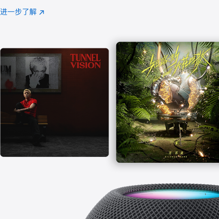
注
进一步了解
Apple
(在
Music
新
窗
口
中
打
开)