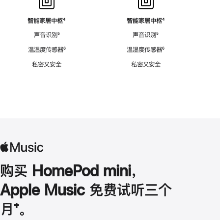
智能家居中枢
脚
⁴
智能家居中枢
脚
⁴
注
注
声音识别
脚
⁵
声音识别
脚
⁵
注
注
温湿度传感器
脚
⁶
温湿度传感器
脚
⁶
注
注
私密又安全
私密又安全
购买 HomePod mini，
Apple Music 免费试听三个
月
脚
⁺。