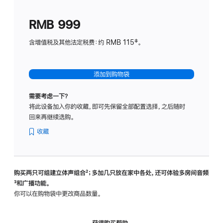
划
(适
RMB 999
用
于
含增值税及其他法定税费：约 RMB 115‡。
HomeP
mini)
添加到购物袋
需要考虑一下？
将此设备加入你的收藏，即可先保留全部配置选择，之后随时
回来再继续选购。
收藏
购买两只可组建立体声组合
脚
²；多加几只放在家中各处，还可体验多‍房‍间音频
脚
³和广播功能。
注
注
你可以在购物袋中更改商品数量。
获得购买帮助，