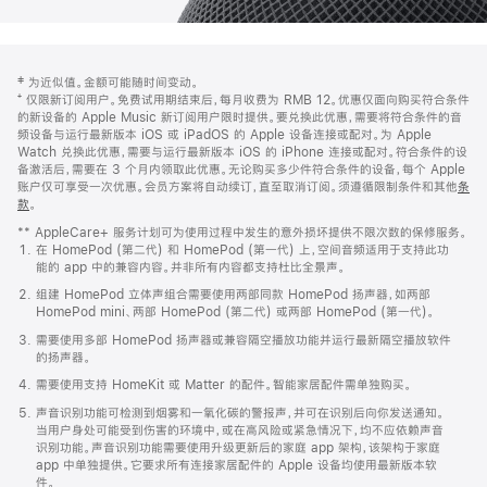
网
脚
‡ 为近似值。金额可能随时间变动。
注
页
⁺ 仅限新订阅用户。免费试用期结束后，每月收费为 RMB 12。优惠仅面向购买符合条件
页
的新设备的 Apple Music 新订阅用户限时提供。要兑换此优惠，需要将符合条件的音
频设备与运行最新版本 iOS 或 iPadOS 的 Apple 设备连接或配对。为 Apple
脚
Watch 兑换此优惠，需要与运行最新版本 iOS 的 iPhone 连接或配对。符合条件的设
备激活后，需要在 3 个月内领取此优惠。无论购买多少件符合条件的设备，每个 Apple
账户仅可享受一次优惠。会员方案将自动续订，直至取消订阅。须遵循限制条件和其他
条
款
。
(在
新
** AppleCare+ 服务计划可为使用过程中发生的意外损坏提供不限次数的保修服务。
窗
在 HomePod (第二代) 和 HomePod (第一代) 上，空间音频适用于支持此功
口
能的 app 中的兼容内容。并非所有内容都支持杜比全景声。
中
打
组建 HomePod 立体声组合需要使用两部同款 HomePod 扬声器，如两部
开)
HomePod mini、两部 HomePod (第二代) 或两部 HomePod (第一代)。
需要使用多部 HomePod 扬声器或兼容隔空播放功能并运行最新隔空播放软件
的扬声器。
需要使用支持 HomeKit 或 Matter 的配件。智能家居配件需单独购买。
声音识别功能可检测到烟雾和一氧化碳的警报声，并可在识别后向你发送通知。
当用户身处可能受到伤害的环境中，或在高风险或紧急情况下，均不应依赖声音
识别功能。声音识别功能需要使用升级更新后的家庭 app 架构，该架构于家庭
app 中单独提供。它要求所有连接家居配件的 Apple 设备均使用最新版本软
件。