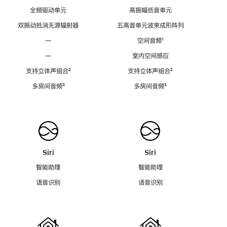
全频驱动单元
高振幅低音单元
双振动抵消无源辐射器
五高音单元波束成形阵列
—
空间音频
脚
¹
注
—
室内空间感应
支持立体声组合
脚
²
支持立体声组合
脚
²
注
注
多房间音频
脚
³
多房间音频
脚
³
注
注
Siri
Siri
智能助理
智能助理
语音识别
语音识别