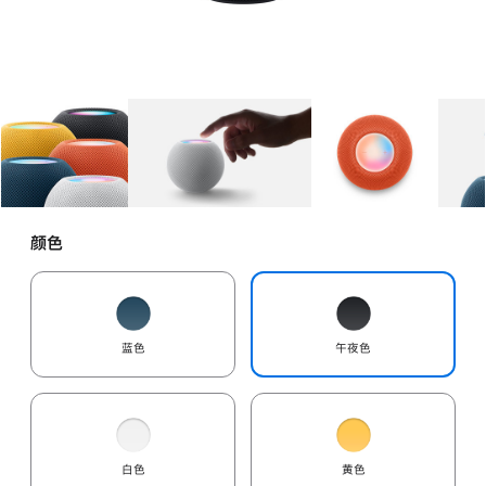
图库
图像
1
图库
图像
2
图库
图像
3
颜色
蓝色
午夜色
白色
黄色