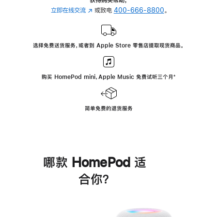
立即在线交流
(在
或致电
400-666-8800
。
新
窗
口
选择免费送货服务，或者到 Apple Store 零售店提取现货商品。
中
打
开)
购买 HomePod mini，Apple Music 免费试听三个月
脚
⁺
注
简单免费的退货服务
哪款 HomePod 适
合你？
进
一
步