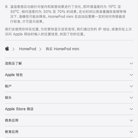
温湿度感应功能针对室内和家居场景进行了优化，即环境温度约为 15ºC 至
30ºC、相对湿度约为 30% 至 70% 的场景。在长时间以高音量播放音频等情
况下，准确性可能会降低。HomePod mini 在启动后需要一定时间对传感器进
行校准，才可显示结果。
我们会使用你所在位置，为你更快显示送货选项。我们通过你的 IP 地址，或者你在上次
访问 Apple 网站时输入的位置信息，找到了你的位置。
HomePod
购买 HomePod mini
Apple
选购及了解
Apple 钱包
账户
娱乐
Apple Store 商店
商务应用
教育应用