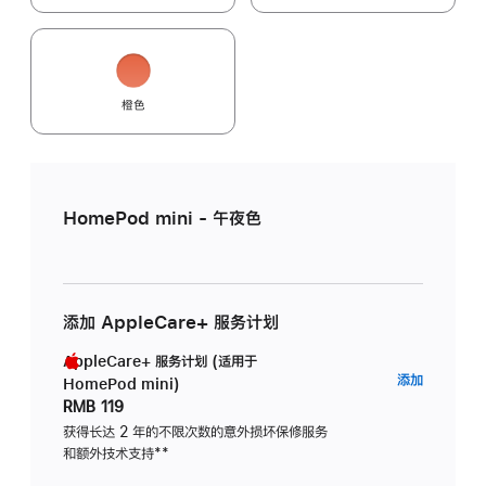
橙色
HomePod mini - 午夜色
添加 AppleCare+ 服务计划
AppleCare+ 服务计划 (适用于
AppleC
添加
HomePod mini)
服
RMB 119
务
获得长达 2 年的不限次数的意外损坏保修服务
和额外技术支持
脚
**
计
注