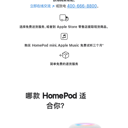
立即在线交流
(在
或致电
400-666-8800
。
新
窗
口
选择免费送货服务，或者到 Apple Store 零售店提取现货商品。
中
打
开)
购买 HomePod mini，Apple Music 免费试听三个月
脚
⁺
注
简单免费的退货服务
哪款 HomePod 适
合你？
进
一
步