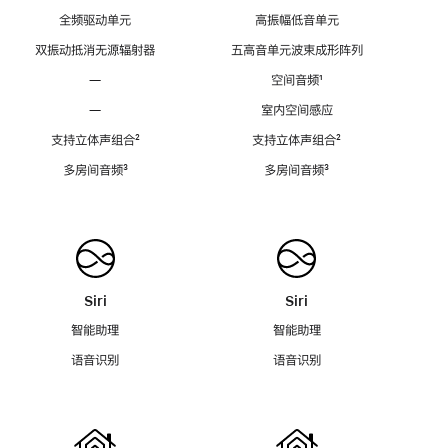
全频驱动单元
高振幅低音单元
双振动抵消无源辐射器
五高音单元波束成形阵列
—
空间音频
脚
¹
注
—
室内空间感应
支持立体声组合
脚
²
支持立体声组合
脚
²
注
注
多房间音频
脚
³
多房间音频
脚
³
注
注
Siri
Siri
智能助理
智能助理
语音识别
语音识别