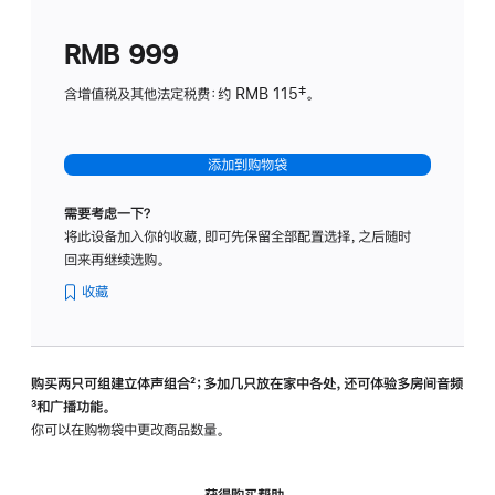
划
(适
RMB 999
用
于
含增值税及其他法定税费：约 RMB 115‡。
HomeP
mini)
添加到购物袋
需要考虑一下？
将此设备加入你的收藏，即可先保留全部配置选择，之后随时
回来再继续选购。
收藏
购买两只可组建立体声组合
脚
²；多加几只放在家中各处，还可体验多‍房‍间音频
脚
³和广播功能。
注
注
你可以在购物袋中更改商品数量。
获得购买帮助，