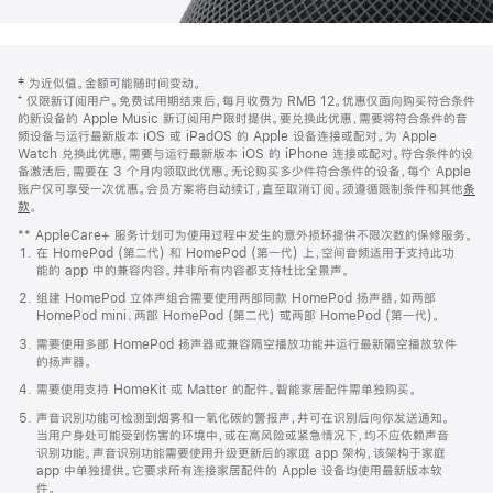
网
脚
‡ 为近似值。金额可能随时间变动。
注
页
⁺ 仅限新订阅用户。免费试用期结束后，每月收费为 RMB 12。优惠仅面向购买符合条件
页
的新设备的 Apple Music 新订阅用户限时提供。要兑换此优惠，需要将符合条件的音
频设备与运行最新版本 iOS 或 iPadOS 的 Apple 设备连接或配对。为 Apple
脚
Watch 兑换此优惠，需要与运行最新版本 iOS 的 iPhone 连接或配对。符合条件的设
备激活后，需要在 3 个月内领取此优惠。无论购买多少件符合条件的设备，每个 Apple
账户仅可享受一次优惠。会员方案将自动续订，直至取消订阅。须遵循限制条件和其他
条
款
。
(在
新
** AppleCare+ 服务计划可为使用过程中发生的意外损坏提供不限次数的保修服务。
窗
在 HomePod (第二代) 和 HomePod (第一代) 上，空间音频适用于支持此功
口
能的 app 中的兼容内容。并非所有内容都支持杜比全景声。
中
打
组建 HomePod 立体声组合需要使用两部同款 HomePod 扬声器，如两部
开)
HomePod mini、两部 HomePod (第二代) 或两部 HomePod (第一代)。
需要使用多部 HomePod 扬声器或兼容隔空播放功能并运行最新隔空播放软件
的扬声器。
需要使用支持 HomeKit 或 Matter 的配件。智能家居配件需单独购买。
声音识别功能可检测到烟雾和一氧化碳的警报声，并可在识别后向你发送通知。
当用户身处可能受到伤害的环境中，或在高风险或紧急情况下，均不应依赖声音
识别功能。声音识别功能需要使用升级更新后的家庭 app 架构，该架构于家庭
app 中单独提供。它要求所有连接家居配件的 Apple 设备均使用最新版本软
件。