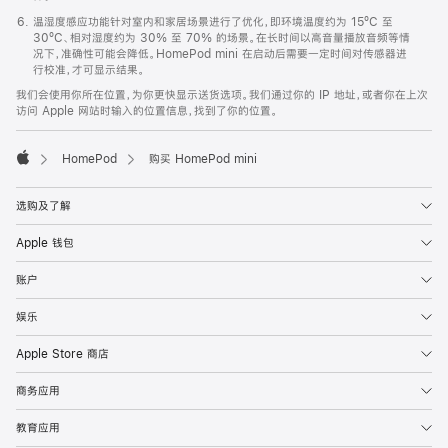
温湿度感应功能针对室内和家居场景进行了优化，即环境温度约为 15ºC 至
30ºC、相对湿度约为 30% 至 70% 的场景。在长时间以高音量播放音频等情
况下，准确性可能会降低。HomePod mini 在启动后需要一定时间对传感器进
行校准，才可显示结果。
我们会使用你所在位置，为你更快显示送货选项。我们通过你的 IP 地址，或者你在上次
访问 Apple 网站时输入的位置信息，找到了你的位置。
HomePod
购买 HomePod mini
Apple
选购及了解
Apple 钱包
账户
娱乐
Apple Store 商店
商务应用
教育应用