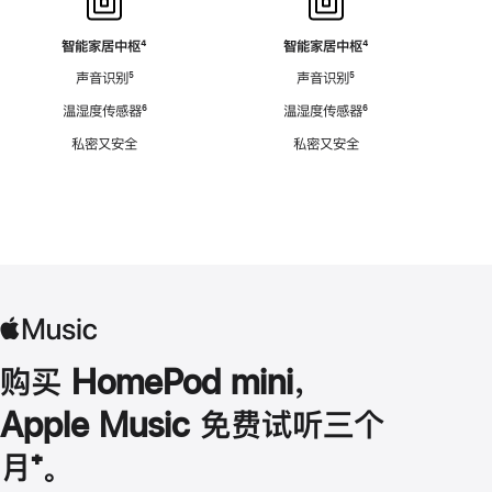
智能家居中枢
脚
⁴
智能家居中枢
脚
⁴
注
注
声音识别
脚
⁵
声音识别
脚
⁵
注
注
温湿度传感器
脚
⁶
温湿度传感器
脚
⁶
注
注
私密又安全
私密又安全
购买 HomePod mini，
Apple Music 免费试听三个
月
脚
⁺。