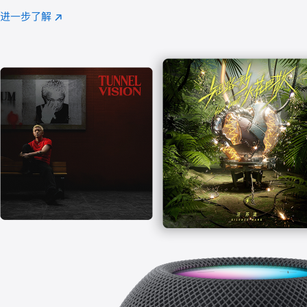
注
进一步了解
Apple
(在
Music
新
窗
口
中
打
开)