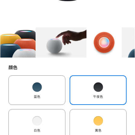
图库
图像
1
图库
图像
2
图库
图像
3
颜色
蓝色
午夜色
白色
黄色