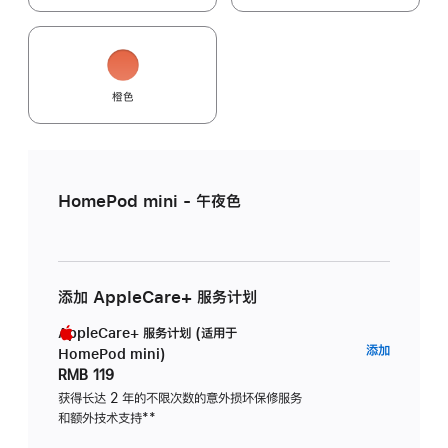
橙色
HomePod mini - 午夜色
添加 AppleCare+ 服务计划
AppleCare+ 服务计划 (适用于
AppleC
添加
HomePod mini)
服
RMB 119
务
获得长达 2 年的不限次数的意外损坏保修服务
和额外技术支持
脚
**
计
注