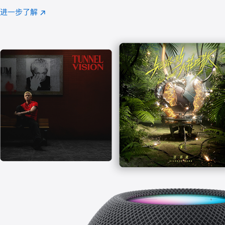
注
进一步了解
Apple
(在
Music
新
窗
口
中
打
开)