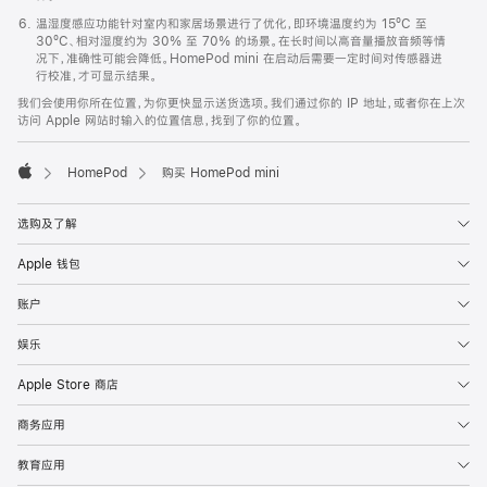
温湿度感应功能针对室内和家居场景进行了优化，即环境温度约为 15ºC 至
30ºC、相对湿度约为 30% 至 70% 的场景。在长时间以高音量播放音频等情
况下，准确性可能会降低。HomePod mini 在启动后需要一定时间对传感器进
行校准，才可显示结果。
我们会使用你所在位置，为你更快显示送货选项。我们通过你的 IP 地址，或者你在上次
访问 Apple 网站时输入的位置信息，找到了你的位置。
HomePod
购买 HomePod mini
Apple
选购及了解
Apple 钱包
账户
娱乐
Apple Store 商店
商务应用
教育应用