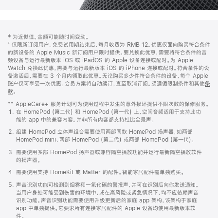
网
脚
‡ 为近似值。金额可能随时间变动。
注
页
⁺ 仅限新订阅用户。免费试用期结束后，每月收费为 RMB 12。优惠仅面向购买符合条件
页
的新设备的 Apple Music 新订阅用户限时提供。要兑换此优惠，需要将符合条件的音
频设备与运行最新版本 iOS 或 iPadOS 的 Apple 设备连接或配对。为 Apple
脚
Watch 兑换此优惠，需要与运行最新版本 iOS 的 iPhone 连接或配对。符合条件的设
备激活后，需要在 3 个月内领取此优惠。无论购买多少件符合条件的设备，每个 Apple
账户仅可享受一次优惠。会员方案将自动续订，直至取消订阅。须遵循限制条件和其他
条
款
。
(在
新
** AppleCare+ 服务计划可为使用过程中发生的意外损坏提供不限次数的保修服务。
窗
在 HomePod (第二代) 和 HomePod (第一代) 上，空间音频适用于支持此功
口
能的 app 中的兼容内容。并非所有内容都支持杜比全景声。
中
打
组建 HomePod 立体声组合需要使用两部同款 HomePod 扬声器，如两部
开)
HomePod mini、两部 HomePod (第二代) 或两部 HomePod (第一代)。
需要使用多部 HomePod 扬声器或兼容隔空播放功能并运行最新隔空播放软件
的扬声器。
需要使用支持 HomeKit 或 Matter 的配件。智能家居配件需单独购买。
声音识别功能可检测到烟雾和一氧化碳的警报声，并可在识别后向你发送通知。
当用户身处可能受到伤害的环境中，或在高风险或紧急情况下，均不应依赖声音
识别功能。声音识别功能需要使用升级更新后的家庭 app 架构，该架构于家庭
app 中单独提供。它要求所有连接家居配件的 Apple 设备均使用最新版本软
件。