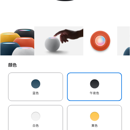
图库
图像
1
图库
图像
2
图库
图像
3
颜色
蓝色
午夜色
白色
黄色