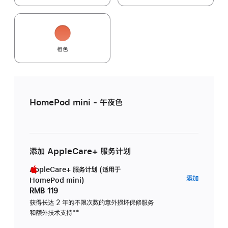
橙色
HomePod mini - 午夜色
添加 AppleCare+ 服务计划
AppleCare+ 服务计划 (适用于
AppleC
添加
HomePod mini)
服
RMB 119
务
获得长达 2 年的不限次数的意外损坏保修服务
和额外技术支持
脚
**
计
注