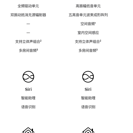
全频驱动单元
高振幅低音单元
双振动抵消无源辐射器
五高音单元波束成形阵列
—
空间音频
脚
¹
注
—
室内空间感应
支持立体声组合
脚
²
支持立体声组合
脚
²
注
注
多房间音频
脚
³
多房间音频
脚
³
注
注
Siri
Siri
智能助理
智能助理
语音识别
语音识别