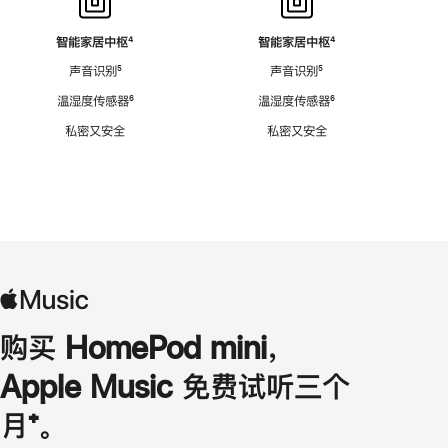
智能家居中枢
脚
⁴
智能家居中枢
脚
⁴
注
注
声音识别
脚
⁵
声音识别
脚
⁵
注
注
温湿度传感器
脚
⁶
温湿度传感器
脚
⁶
注
注
私密又安全
私密又安全
购买 HomePod mini，
Apple Music 免费试听三个
月
脚
⁺。