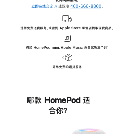
立即在线交流
(在
或致电
400-666-8800
。
新
窗
口
选择免费送货服务，或者到 Apple Store 零售店提取现货商品。
中
打
开)
购买 HomePod mini，Apple Music 免费试听三个月
脚
⁺
注
简单免费的退货服务
哪款 HomePod 适
合你？
进
一
步