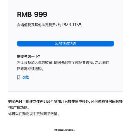
划
(适
RMB 999
用
于
含增值税及其他法定税费：约 RMB 115‡。
HomeP
mini)
添加到购物袋
需要考虑一下？
将此设备加入你的收藏，即可先保留全部配置选择，之后随时
回来再继续选购。
收藏
购买两只可组建立体声组合
脚
²；多加几只放在家中各处，还可体验多‍房‍间音频
脚
³和广播功能。
注
注
你可以在购物袋中更改商品数量。
获得购买帮助，