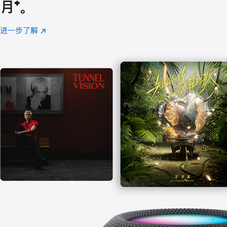
月
脚
⁺。
注
进一步了解
Apple
(在
Music
新
窗
口
中
打
开)