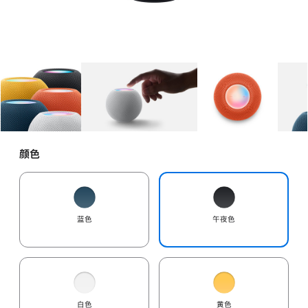
图库
图像
1
图库
图像
2
图库
图像
3
颜色
蓝色
午夜色
白色
黄色