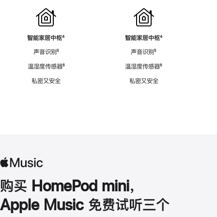
智能家居中枢
脚
⁴
智能家居中枢
脚
⁴
注
注
声音识别
脚
⁵
声音识别
脚
⁵
注
注
温湿度传感器
脚
⁶
温湿度传感器
脚
⁶
注
注
私密又安全
私密又安全
购买 HomePod mini，
Apple Music 免费试听三个