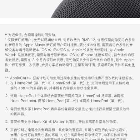
网
脚
‡ 为近似值。金额可能随时间变动。
注
页
⁺ 仅限新订阅用户。免费试用期结束后，每月收费为 RMB 12。优惠仅面向购买符合条件
页
的新设备的 Apple Music 新订阅用户限时提供。要兑换此优惠，需要将符合条件的音
频设备与运行最新版本 iOS 或 iPadOS 的 Apple 设备连接或配对。为 Apple
脚
Watch 兑换此优惠，需要与运行最新版本 iOS 的 iPhone 连接或配对。符合条件的设
备激活后，需要在 3 个月内领取此优惠。无论购买多少件符合条件的设备，每个 Apple
账户仅可享受一次优惠。会员方案将自动续订，直至取消订阅。须遵循限制条件和其他
条
款
。
(在
新
** AppleCare+ 服务计划可为使用过程中发生的意外损坏提供不限次数的保修服务。
窗
在 HomePod (第二代) 和 HomePod (第一代) 上，空间音频适用于支持此功
口
能的 app 中的兼容内容。并非所有内容都支持杜比全景声。
中
打
组建 HomePod 立体声组合需要使用两部同款 HomePod 扬声器，如两部
开)
HomePod mini、两部 HomePod (第二代) 或两部 HomePod (第一代)。
需要使用多部 HomePod 扬声器或兼容隔空播放功能并运行最新隔空播放软件
的扬声器。
需要使用支持 HomeKit 或 Matter 的配件。智能家居配件需单独购买。
声音识别功能可检测到烟雾和一氧化碳的警报声，并可在识别后向你发送通知。
当用户身处可能受到伤害的环境中，或在高风险或紧急情况下，均不应依赖声音
识别功能。声音识别功能需要使用升级更新后的家庭 app 架构，该架构于家庭