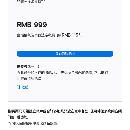
和额外技术支持
脚
**
计
注
划
(适
RMB 999
用
于
含增值税及其他法定税费：约 RMB 115‡。
HomeP
mini)
添加到购物袋
需要考虑一下？
将此设备加入你的收藏，即可先保留全部配置选择，之后随时
回来再继续选购。
收藏
购买两只可组建立体声组合
脚
²；多加几只放在家中各处，还可体验多‍房‍间音频
脚
³和广播功能。
注
注
你可以在购物袋中更改商品数量。