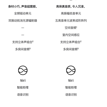
身材小巧，声音超震撼。
高保真音质，令人沉浸。
全频驱动单元
高振幅低音单元
双振动抵消无源辐射器
五高音单元波束成形阵列
—
空间音频
脚
¹
注
—
室内空间感应
支持立体声组合
脚
²
支持立体声组合
脚
²
注
注
多房间音频
脚
³
多房间音频
脚
³
注
注
Siri
Siri
智能助理
智能助理
语音识别
语音识别