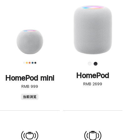
一
步
了
解
HomePod<
HomePod
HomePod mini
RMB 2699
RMB 999
HomePod
当前浏览
mini