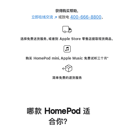
获得购买帮助，
立即在线交流
(在
或致电
400-666-8800
。
新
窗
口
选择免费送货服务，或者到 Apple Store 零售店提取现货商品。
中
打
开)
购买 HomePod mini，Apple Music 免费试听三个月
脚
⁺
注
简单免费的退货服务
哪款 HomePod 适
合你？
进