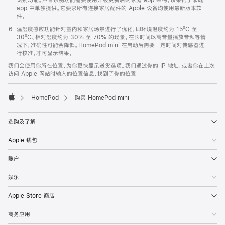
app 中单独提供。它要求所有连接家居配件的 Apple 设备均使用最新版本软
件。
温湿度感应功能针对室内和家居场景进行了优化，即环境温度约为 15ºC 至
30ºC、相对湿度约为 30% 至 70% 的场景。在长时间以高音量播放音频等情
况下，准确性可能会降低。HomePod mini 在启动后需要一定时间对传感器进
行校准，才可显示结果。
我们会使用你所在位置，为你更快显示送货选项。我们通过你的 IP 地址，或者你在上次
访问 Apple 网站时输入的位置信息，找到了你的位置。
HomePod
购买 HomePod mini
Apple
选购及了解
Apple 钱包
账户
娱乐
Apple Store 商店
商务应用