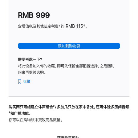
划
(适
RMB 999
用
于
含增值税及其他法定税费：约 RMB 115‡。
HomeP
mini)
添加到购物袋
需要考虑一下？
将此设备加入你的收藏，即可先保留全部配置选择，之后随时
回来再继续选购。
收藏
购买两只可组建立体声组合
脚
²；多加几只放在家中各处，还可体验多‍房‍间音频
脚
³和广播功能。
注
注
你可以在购物袋中更改商品数量。
获得购买帮助，