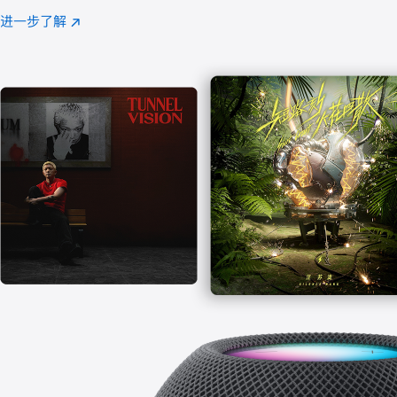
注
进一步了解
Apple
(在
Music
新
窗
口
中
打
开)