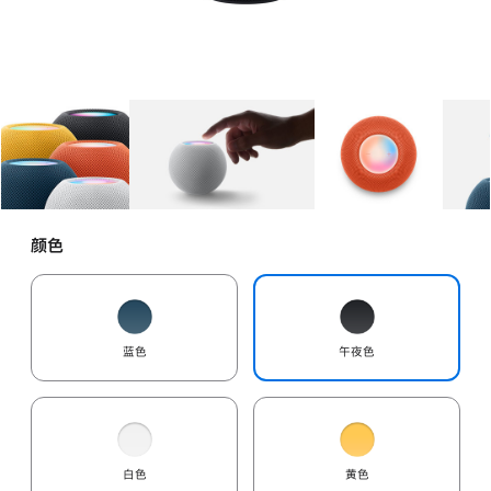
图库
图像
1
图库
图像
2
图库
图像
3
颜色
蓝色
午夜色
白色
黄色