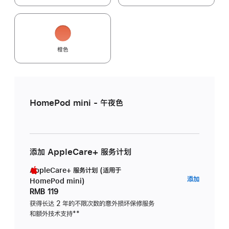
橙色
HomePod mini - 午夜色
添加 AppleCare+ 服务计划
AppleCare+ 服务计划 (适用于
AppleC
添加
HomePod mini)
服
RMB 119
务
获得长达 2 年的不限次数的意外损坏保修服务
和额外技术支持
脚
**
计
注