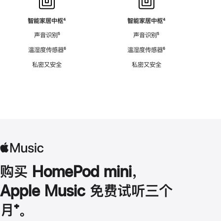
智能家居中枢
脚
⁴
智能家居中枢
脚
⁴
注
注
声音识别
脚
⁵
声音识别
脚
⁵
注
注
温湿度传感器
脚
⁶
温湿度传感器
脚
⁶
注
注
私密又安全
私密又安全
购买 HomePod mini，
Apple Music 免费试听三个
月
脚
⁺。