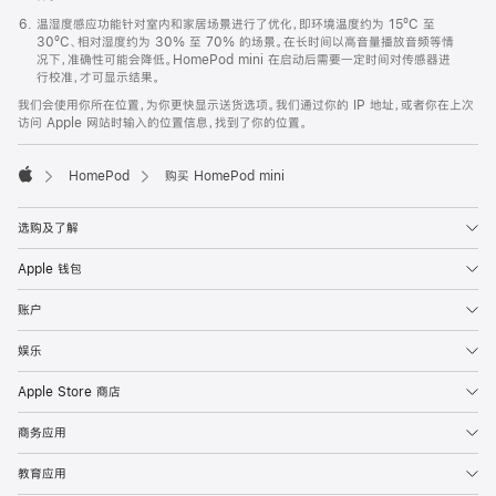
温湿度感应功能针对室内和家居场景进行了优化，即环境温度约为 15ºC 至
30ºC、相对湿度约为 30% 至 70% 的场景。在长时间以高音量播放音频等情
况下，准确性可能会降低。HomePod mini 在启动后需要一定时间对传感器进
行校准，才可显示结果。
我们会使用你所在位置，为你更快显示送货选项。我们通过你的 IP 地址，或者你在上次
访问 Apple 网站时输入的位置信息，找到了你的位置。
HomePod
购买 HomePod mini
Apple
选购及了解
Apple 钱包
账户
娱乐
Apple Store 商店
商务应用
教育应用