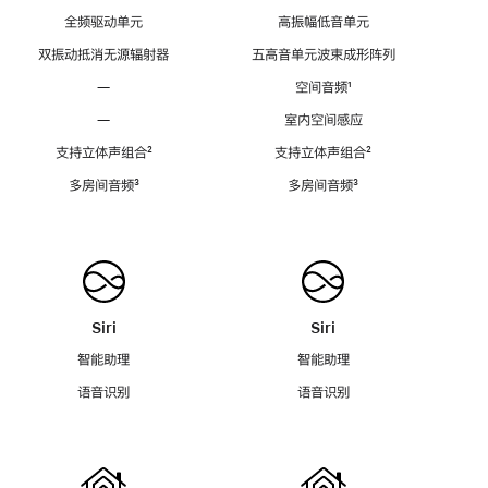
全频驱动单元
高振幅低音单元
双振动抵消无源辐射器
五高音单元波束成形阵列
—
空间音频
脚
¹
注
—
室内空间感应
支持立体声组合
脚
²
支持立体声组合
脚
²
注
注
多房间音频
脚
³
多房间音频
脚
³
注
注
Siri
Siri
智能助理
智能助理
语音识别
语音识别