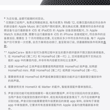
网
脚
‡ 为近似值。金额可能随时间变动。
注
页
⁺ 仅限新订阅用户。免费试用期结束后，每月收费为 RMB 12。优惠仅面向购买符合条件
页
的新设备的 Apple Music 新订阅用户限时提供。要兑换此优惠，需要将符合条件的音
频设备与运行最新版本 iOS 或 iPadOS 的 Apple 设备连接或配对。为 Apple
脚
Watch 兑换此优惠，需要与运行最新版本 iOS 的 iPhone 连接或配对。符合条件的设
备激活后，需要在 3 个月内领取此优惠。无论购买多少件符合条件的设备，每个 Apple
账户仅可享受一次优惠。会员方案将自动续订，直至取消订阅。须遵循限制条件和其他
条
款
。
(在
新
** AppleCare+ 服务计划可为使用过程中发生的意外损坏提供不限次数的保修服务。
窗
在 HomePod (第二代) 和 HomePod (第一代) 上，空间音频适用于支持此功
口
能的 app 中的兼容内容。并非所有内容都支持杜比全景声。
中
打
组建 HomePod 立体声组合需要使用两部同款 HomePod 扬声器，如两部
开)
HomePod mini、两部 HomePod (第二代) 或两部 HomePod (第一代)。
需要使用多部 HomePod 扬声器或兼容隔空播放功能并运行最新隔空播放软件
的扬声器。
需要使用支持 HomeKit 或 Matter 的配件。智能家居配件需单独购买。
声音识别功能可检测到烟雾和一氧化碳的警报声，并可在识别后向你发送通知。
当用户身处可能受到伤害的环境中，或在高风险或紧急情况下，均不应依赖声音
识别功能。声音识别功能需要使用升级更新后的家庭 app 架构，该架构于家庭
app 中单独提供。它要求所有连接家居配件的 Apple 设备均使用最新版本软
件。