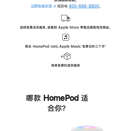
立即在线交流
(在
或致电
400-666-8800
。
新
窗
口
选择免费送货服务，或者到 Apple Store 零售店提取现货商品。
中
打
开)
购买 HomePod mini，Apple Music 免费试听三个月
脚
⁺
注
简单免费的退货服务
哪款 HomePod 适
合你？
进
一
步