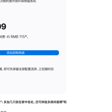
务
限次数的意外损坏保修服务和
计
划
(适
99
用
于
：约 RMB 115‡。
HomePod
mini)
添加到购物袋
藏，即可先保留全部配置选择，之后随时回
合
脚
²；多加几只放在家中各处，还可体验多‍房‍间音频
脚
³和
注
注