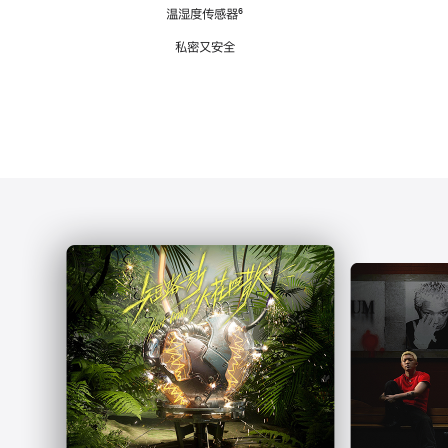
注
温湿度传感器
脚
⁶
注
私密又安全