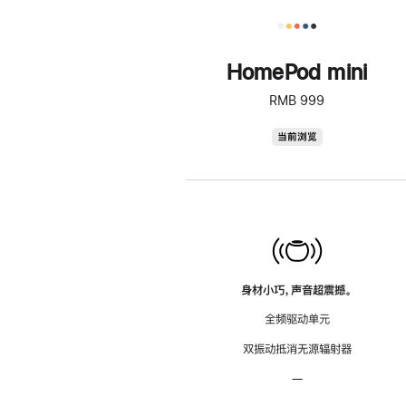
HomePod mini
RMB 999
HomePod
当前浏览
mini
身材小巧，声音超震撼。
全频驱动单元
双振动抵消无源辐射器
—