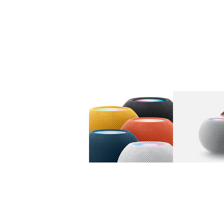
图库
图像
1