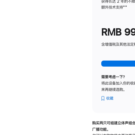
获得长达 2 年的不
额外技术支持
脚
**
注
RMB 9
含增值税及其他法定税费
需要考虑一下？
将此设备加入你的收
来再继续选购。
收藏
购买两只可组建立体声组
广播功能。