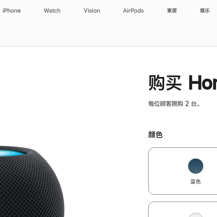
iPhone
Watch
Vision
AirPods
家居
娱乐
购买 Hom
每位顾客限购 2 台。
颜色
蓝色