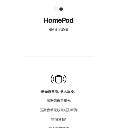
HomePod
RMB 2699
高保真音质，令人沉浸。
高振幅低音单元
五高音单元波束成形阵列
空间音频
脚
¹
注