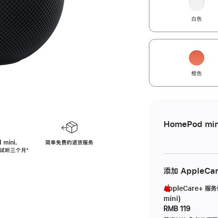
白色
橙色
HomePod min
 mini，
简单免费的退货服务
免费试听三个月
脚
⁺
注
添加 AppleCa
AppleCare+ 服
mini)
RMB 119