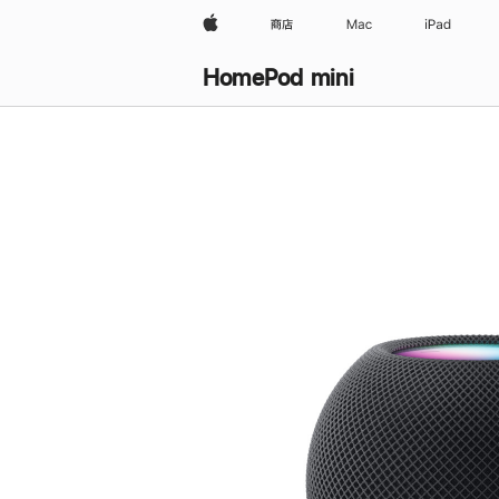
Apple
商店
Mac
iPad
HomePod mini
购
买
HomePod mini