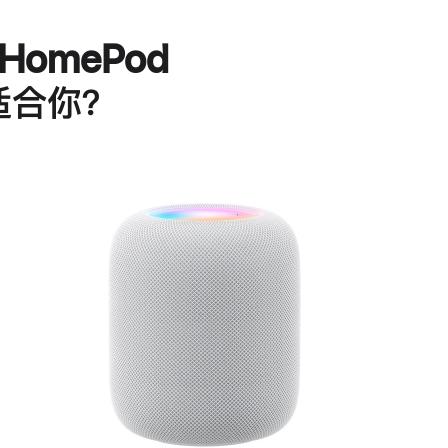
HomePod
适合你？
进
一
步
了
解
HomePod<