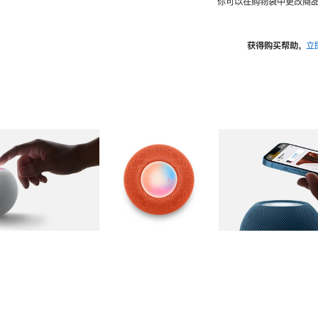
你可以在购物袋中更改商品
获得购买帮助，
立
图库
图像
2
图库
图像
3
图