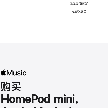
注
温湿度传感器
脚
⁶
注
私密又安全
购买
HomePod mini，