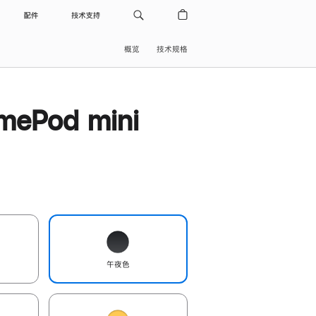
配件
技术支持
概览
技术规格
ePod mini
午夜色