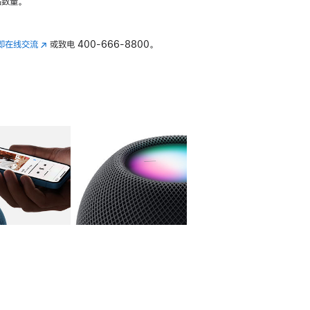
数量。
即在线交流
(在
或致电
400-666-8800。
新
窗
口
中
打
开)
库
图像
4
图库
图像
5