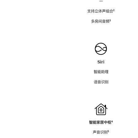
—
支持立体声组合
脚
²
注
多房间音频
脚
³
注
Siri
智能助理
语音识别
智能家居中枢
脚
⁴
注
声音识别
脚
⁵