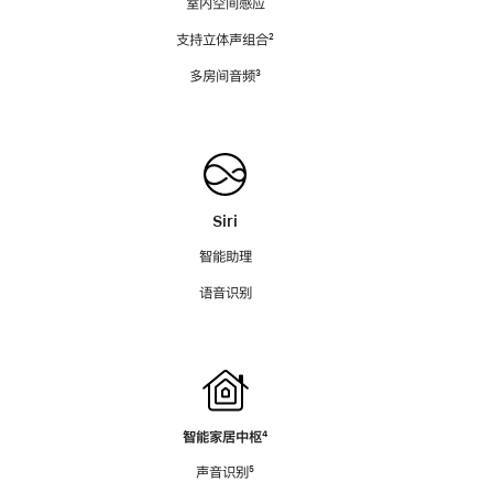
室内空间感应
支持立体声组合
脚
²
注
多房间音频
脚
³
注
Siri
智能助理
语音识别
智能家居中枢
脚
⁴
注
声音识别
脚
⁵