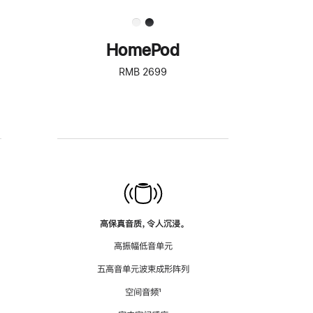
HomePod
RMB 2699
高保真音质，令人沉浸。
高振幅低音单元
五高音单元波束成形阵列
空间音频
脚
¹
注