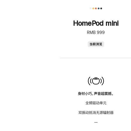
HomePod mini
RMB 999
HomePod
当前浏览
mini
身材小巧，声音超震撼。
全频驱动单元
双振动抵消无源辐射器
—