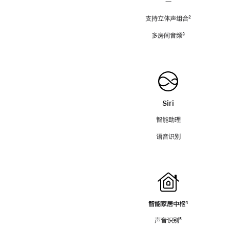
—
支持立体声组合
脚
²
注
多房间音频
脚
³
注
Siri
智能助理
语音识别
智能家居中枢
脚
⁴
注
声音识别
脚
⁵