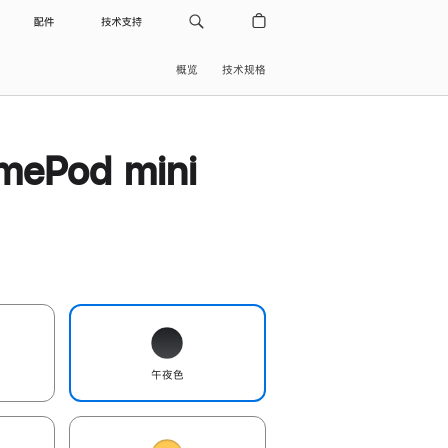
配件
技术支持
概览
技术规格
ePod mini
午夜色