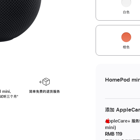
白色
橙色
HomePod min
 mini，
简单免费的退货服务
免费试听三个月
脚
⁺
注
添加 AppleCa
AppleCare+ 服
mini)
RMB 119