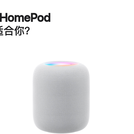
HomePod
适合你？
进
一
步
了
解
HomePod<