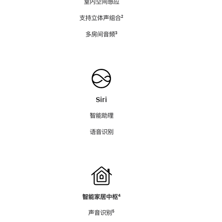
室内空间感应
支持立体声组合
脚
²
注
多房间音频
脚
³
注
Siri
智能助理
语音识别
智能家居中枢
脚
⁴
注
声音识别
脚
⁵