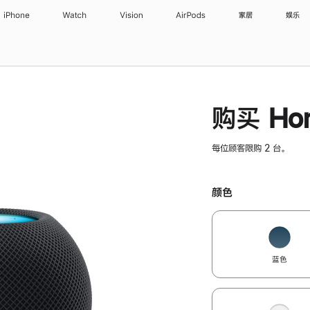
iPhone
Watch
Vision
AirPods
家居
娱乐
购买 Hom
每位顾客限购 2 台。
颜色
蓝色