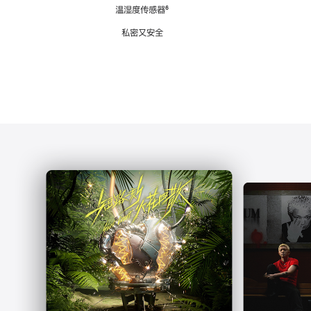
注
温湿度传感器
脚
⁶
注
私密又安全