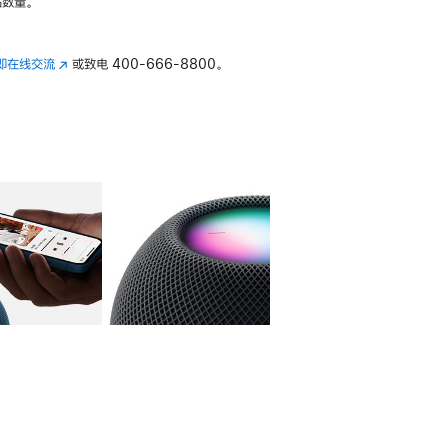
数量。
即在线交流
(在
或致电
400-666-8800。
新
窗
口
中
打
开)
库
图像
4
图库
图像
5