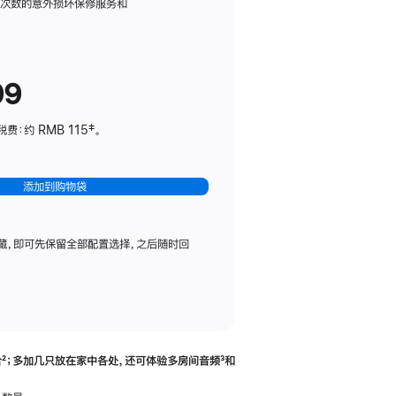
务
限次数的意外损坏保修服务和
计
划
(适
99
用
于
：约 RMB 115‡。
HomePod
mini)
添加到购物袋
藏，即可先保留全部配置选择，之后随时回
合
脚
²；多加几只放在家中各处，还可体验多‍房‍间音频
脚
³和
注
注