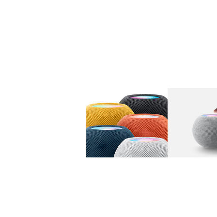
图库
图像
1