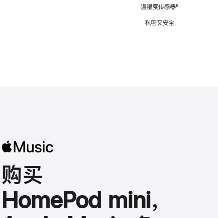
注
温湿度传感器
脚
⁶
注
私密又安全
购买
HomePod mini，