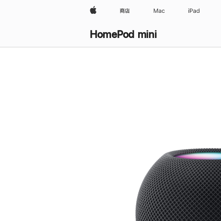
Apple
商店
Mac
iPad
HomePod mini
购
买
HomePod mini