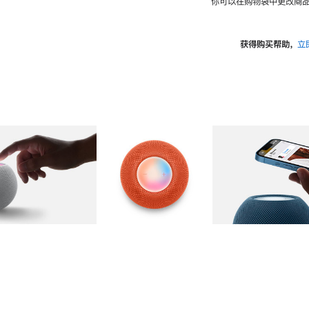
你可以在购物袋中更改商品
获得购买帮助，
立
图库
图像
2
图库
图像
3
图