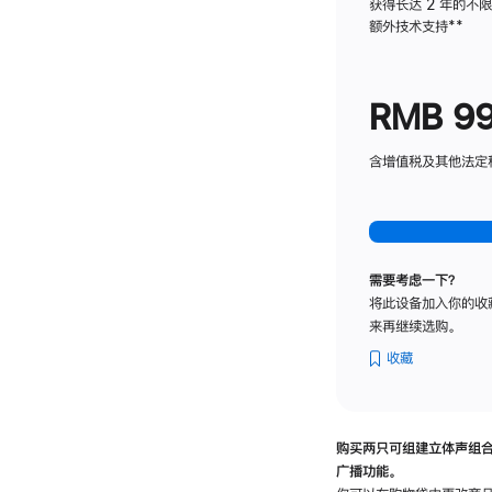
获得长达 2 年的不
额外技术支持
脚
**
注
RMB 9
含增值税及其他法定税费
需要考虑一下？
将此设备加入你的收
来再继续选购。
收藏
购买两只可组建立体声组
广播功能。