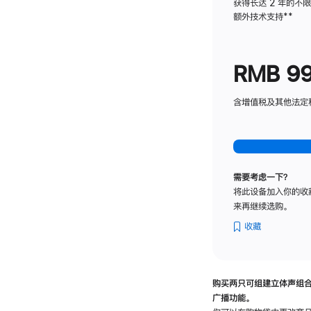
获得长达 2 年的不
额外技术支持
脚
**
注
RMB 9
含增值税及其他法定税费
需要考虑一下？
将此设备加入你的收
来再继续选购。
收藏
购买两只可组建立体声组
广播功能。