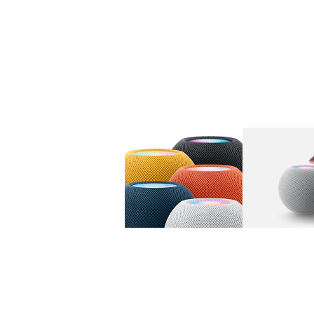
图库
图像
1