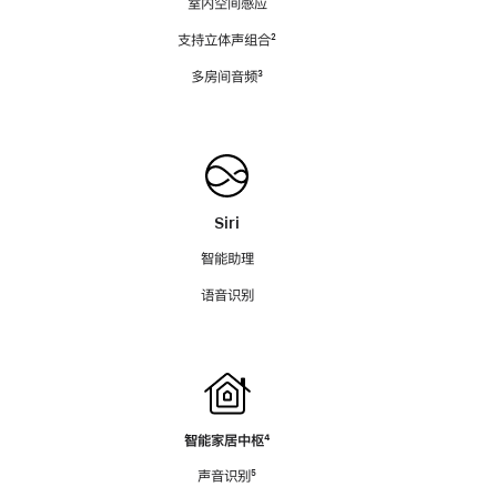
室内空间感应
支持立体声组合
脚
²
注
多房间音频
脚
³
注
Siri
智能助理
语音识别
智能家居中枢
脚
⁴
注
声音识别
脚
⁵