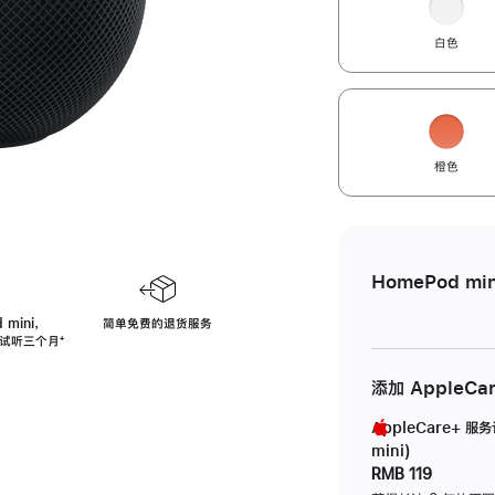
白色
橙色
HomePod min
 mini，
简单免费的退货服务
免费试听三个月
脚
⁺
注
添加 AppleCa
AppleCare+ 服
mini)
RMB 119