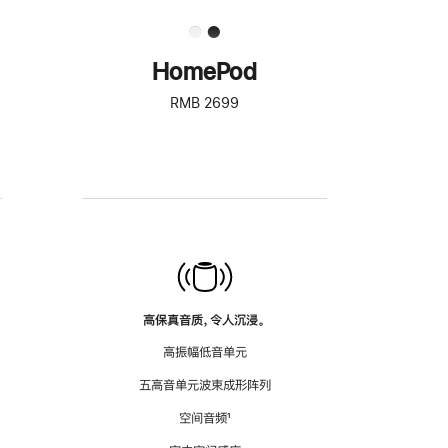
HomePod
RMB 2699
高保真音质，令人沉浸。
高振幅低音单元
五高音单元波束成形阵列
空间音频
脚
¹
注