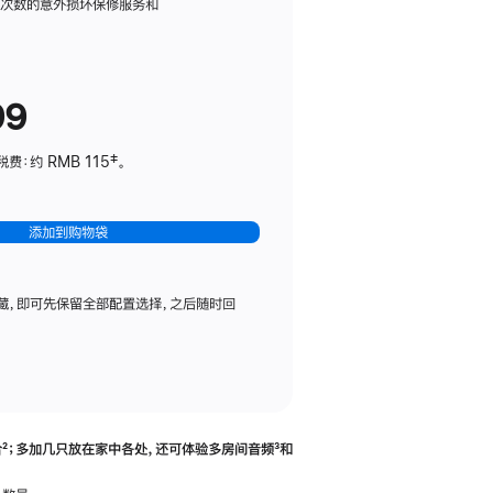
务
限次数的意外损坏保修服务和
计
划
(适
99
用
于
：约 RMB 115‡。
HomePod
mini)
添加到购物袋
藏，即可先保留全部配置选择，之后随时回
合
脚
²；多加几只放在家中各处，还可体验多‍房‍间音频
脚
³和
注
注