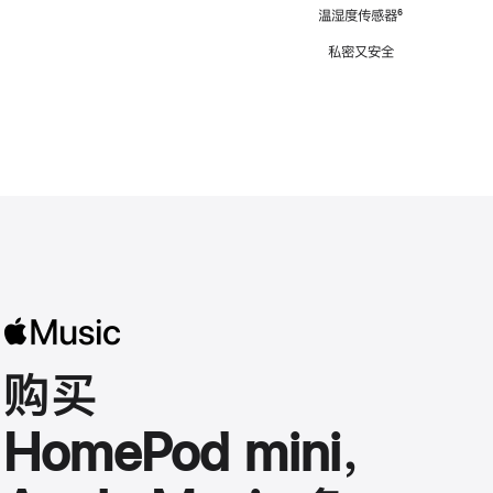
注
温湿度传感器
脚
⁶
注
私密又安全
购买
HomePod mini，