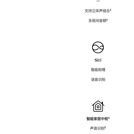
—
支持立体声组合
脚
²
注
多房间音频
脚
³
注
Siri
智能助理
语音识别
智能家居中枢
脚
⁴
注
声音识别
脚
⁵