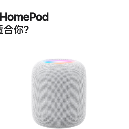
HomePod
适合你？
进
一
步
了
解
HomePod<