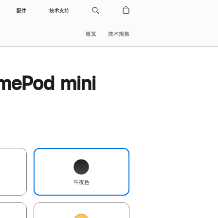
配件
技术支持
概览
技术规格
ePod mini
午夜色