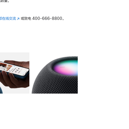
数量。
即在线交流
(在
或致电
400-666-8800。
新
窗
口
中
打
开)
库
图像
4
图库
图像
5