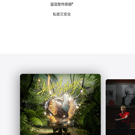
注
温湿度传感器
脚
⁶
注
私密又安全