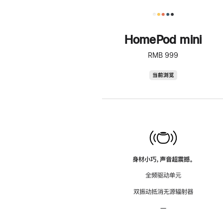
HomePod mini
RMB 999
HomePod
当前浏览
mini
身材小巧，声音超震撼。
全频驱动单元
双振动抵消无源辐射器
—