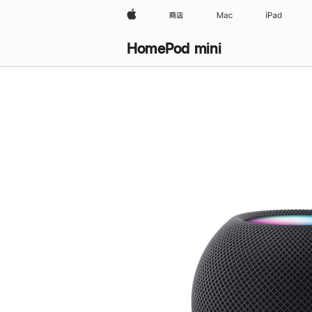
Apple
商店
Mac
iPad
HomePod mini
购
买
HomePod mini