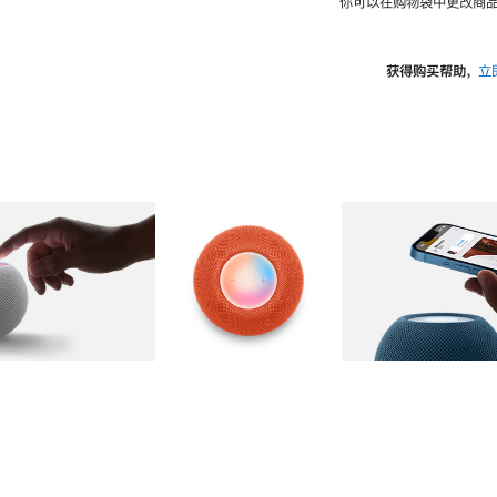
你可以在购物袋中更改商品
获得购买帮助，
立
图库
图像
2
图库
图像
3
图