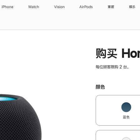
iPhone
Watch
Vision
AirPods
家居
娱乐
购买 Hom
每位顾客限购 2 台。
颜色
蓝色