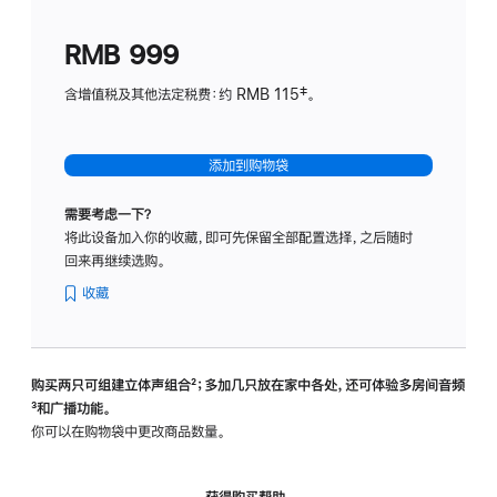
划
(适
RMB 999
用
于
含增值税及其他法定税费：约 RMB 115‡。
HomeP
mini)
添加到购物袋
需要考虑一下？
将此设备加入你的收藏，即可先保留全部配置选择，之后随时
回来再继续选购。
收藏
购买两只可组建立体声组合
脚
²；多加几只放在家中各处，还可体验多‍房‍间音频
脚
³和广播功能。
注
注
你可以在购物袋中更改商品数量。
获得购买帮助，