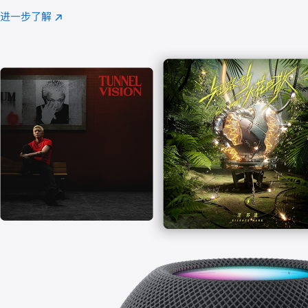
注
进一步了解
Apple
(在
Music
新
窗
口
中
打
开)