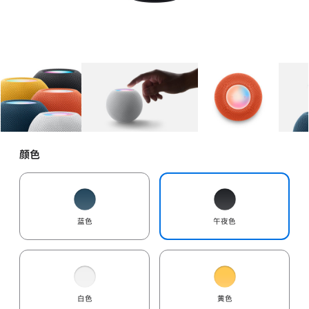
图库
图像
1
图库
图像
2
图库
图像
3
颜色
蓝色
午夜色
白色
黄色