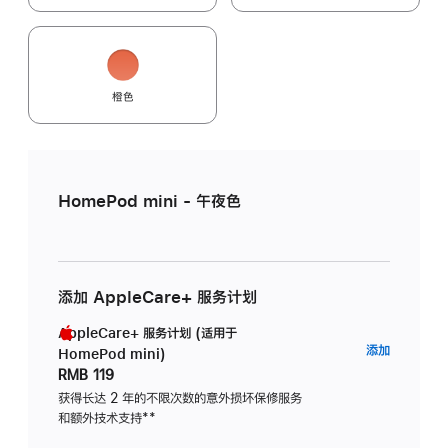
橙色
HomePod mini - 午夜色
添加 AppleCare+ 服务计划
AppleCare+ 服务计划 (适用于
AppleC
添加
HomePod mini)
服
RMB 119
务
获得长达 2 年的不限次数的意外损坏保修服务
和额外技术支持
脚
**
计
注