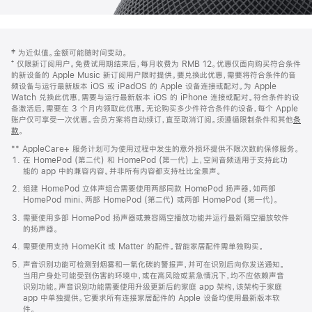
网
脚
‡ 为近似值。金额可能随时间变动。
注
页
⁺ 仅限新订阅用户。免费试用期结束后，每月收费为 RMB 12。优惠仅面向购买符合条件
页
的新设备的 Apple Music 新订阅用户限时提供。要兑换此优惠，需要将符合条件的音
频设备与运行最新版本 iOS 或 iPadOS 的 Apple 设备连接或配对。为 Apple
脚
Watch 兑换此优惠，需要与运行最新版本 iOS 的 iPhone 连接或配对。符合条件的设
备激活后，需要在 3 个月内领取此优惠。无论购买多少件符合条件的设备，每个 Apple
账户仅可享受一次优惠。会员方案将自动续订，直至取消订阅。须遵循限制条件和其他
条
款
。
(在
新
** AppleCare+ 服务计划可为使用过程中发生的意外损坏提供不限次数的保修服务。
窗
在 HomePod (第二代) 和 HomePod (第一代) 上，空间音频适用于支持此功
口
能的 app 中的兼容内容。并非所有内容都支持杜比全景声。
中
打
组建 HomePod 立体声组合需要使用两部同款 HomePod 扬声器，如两部
开)
HomePod mini、两部 HomePod (第二代) 或两部 HomePod (第一代)。
需要使用多部 HomePod 扬声器或兼容隔空播放功能并运行最新隔空播放软件
的扬声器。
需要使用支持 HomeKit 或 Matter 的配件。智能家居配件需单独购买。
声音识别功能可检测到烟雾和一氧化碳的警报声，并可在识别后向你发送通知。
当用户身处可能受到伤害的环境中，或在高风险或紧急情况下，均不应依赖声音
识别功能。声音识别功能需要使用升级更新后的家庭 app 架构，该架构于家庭
app 中单独提供。它要求所有连接家居配件的 Apple 设备均使用最新版本软
件。