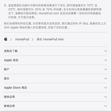
温湿度感应功能针对室内和家居场景进行了优化，即环境温度约为 15ºC 至
30ºC、相对湿度约为 30% 至 70% 的场景。在长时间以高音量播放音频等情
况下，准确性可能会降低。HomePod mini 在启动后需要一定时间对传感器进
行校准，才可显示结果。
我们会使用你所在位置，为你更快显示送货选项。我们通过你的 IP 地址，或者你在上次
访问 Apple 网站时输入的位置信息，找到了你的位置。
HomePod
购买 HomePod mini
Apple
选购及了解
Apple 钱包
账户
娱乐
Apple Store 商店
商务应用
教育应用