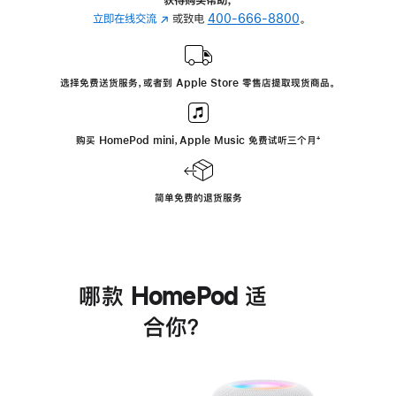
立即在线交流
(在
或致电
400-666-8800
。
新
窗
口
选择免费送货服务，或者到 Apple Store 零售店提取现货商品。
中
打
开)
购买 HomePod mini，Apple Music 免费试听三个月
脚
⁺
注
简单免费的退货服务
哪款 HomePod 适
合你？
进
一
步