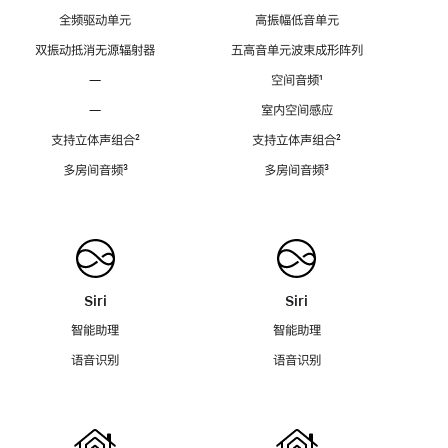
全频驱动单元
高振幅低音单元
双振动抵消无源辐射器
五高音单元波束成形阵列
—
空间音频
脚
¹
注
—
室内空间感应
支持立体声组合
脚
²
支持立体声组合
脚
²
注
注
多房间音频
脚
³
多房间音频
脚
³
注
注
Siri
Siri
智能助理
智能助理
语音识别
语音识别