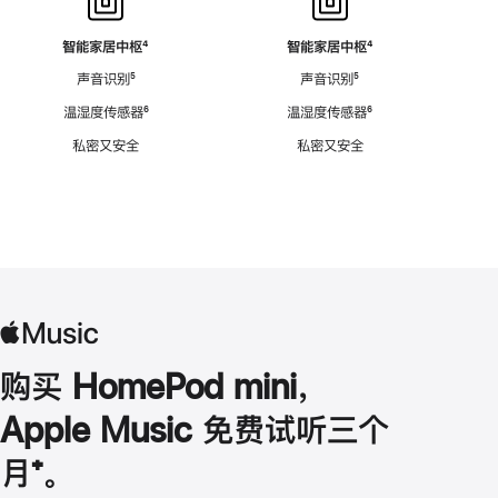
智能家居中枢
脚
⁴
智能家居中枢
脚
⁴
注
注
声音识别
脚
⁵
声音识别
脚
⁵
注
注
温湿度传感器
脚
⁶
温湿度传感器
脚
⁶
注
注
私密又安全
私密又安全
购买 HomePod mini，
Apple Music 免费试听三个
月
脚
⁺。