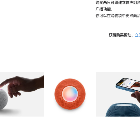
购买两只可组建立体声组
广播功能。
你可以在购物袋中更改商品
获得购买帮助，
立
图库
图像
2
图库
图像
3
图