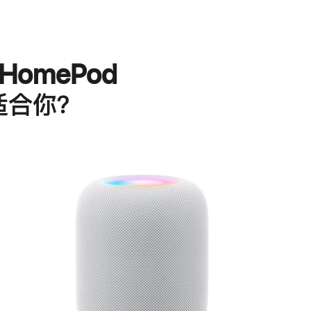
HomePod
适合你？
进
一
步
了
解
HomePod<