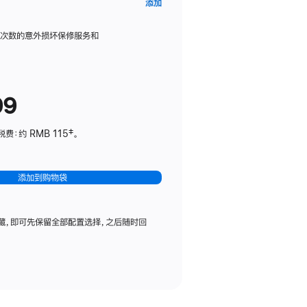
AppleCare+
添加
服
务
限次数的意外损坏保修服务和
计
划
(适
99
用
于
：约 RMB 115‡。
HomePod
mini)
添加到购物袋
藏，即可先保留全部配置选择，之后随时回