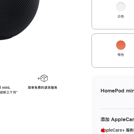
白色
橙色
 mini，
简单免费的退货服务
HomePod min
免费试听三个月
脚
⁺
注
添加 AppleCa
AppleCare+ 服