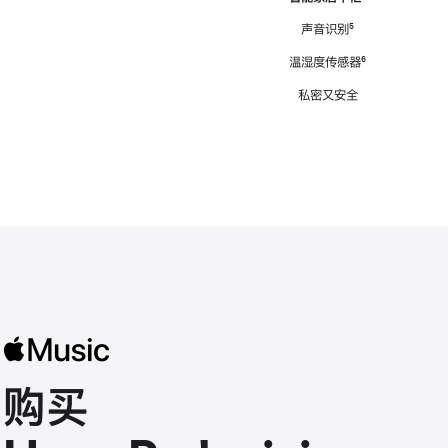
注
声音识别
脚
⁵
注
温湿度传感器
脚
⁶
注
私密又安全
购买