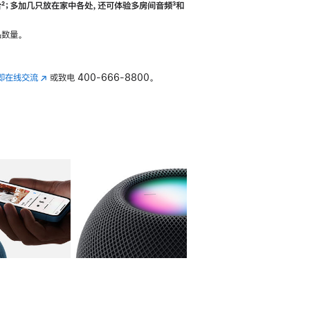
合
脚
²；多加几只放在家中各处，还可体验多‍房‍间音频
脚
³和
注
注
数量。
即在线交流
(在
或致电
400-666-8800。
新
窗
口
中
打
开)
库
图像
4
图库
图像
5