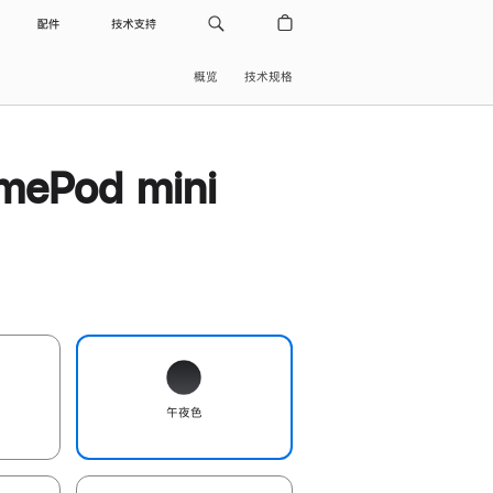
配件
技术支持
概览
技术规格
ePod mini
午夜色