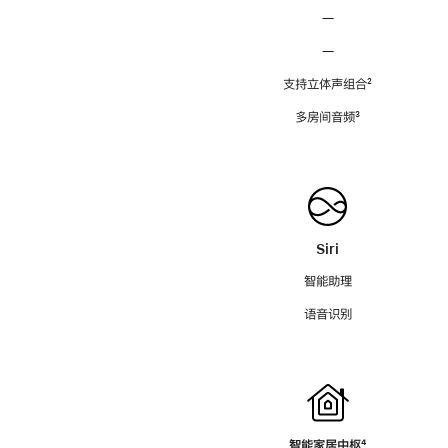
—
—
支持立体声组合
脚
²
注
多房间音频
脚
³
注
Siri
智能助理
语音识别
智能家居中枢
脚
⁴