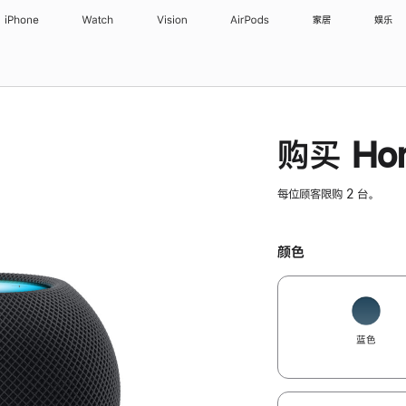
iPhone
Watch
Vision
AirPods
家居
娱乐
购买 Hom
每位顾客限购 2 台。
颜色
蓝色