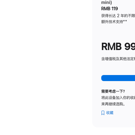
mini)
RMB 119
获得长达 2 年的不
额外技术支持
脚
**
注
RMB 9
含增值税及其他法定税费
需要考虑一下？
将此设备加入你的收
来再继续选购。
收藏