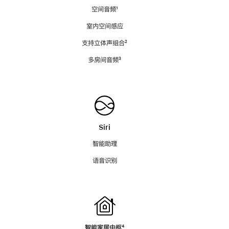
空间音频
脚
¹
注
室内空间感应
支持立体声组合
脚
²
注
多房间音频
脚
³
注
Siri
智能助理
语音识别
智能家居中枢
脚
⁴