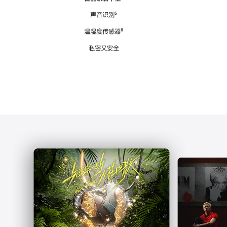
注
声音识别
脚
⁵
注
温湿度传感器
脚
⁶
注
私密又安全