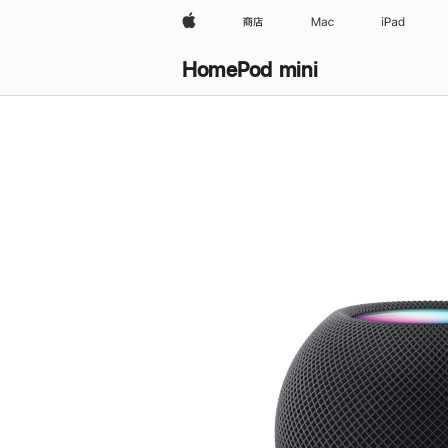
Apple
商店
Mac
iPad
HomePod mini
购
买
HomePod mini