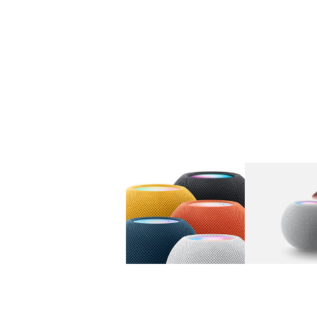
图库
图像
1