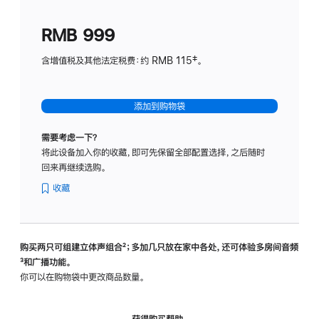
划
(适
RMB 999
用
于
含增值税及其他法定税费：约 RMB 115‡。
HomeP
mini)
添加到购物袋
需要考虑一下？
将此设备加入你的收藏，即可先保留全部配置选择，之后随时
回来再继续选购。
收藏
购买两只可组建立体声组合
脚
²；多加几只放在家中各处，还可体验多‍房‍间音频
脚
³和广播功能。
注
注
你可以在购物袋中更改商品数量。
获得购买帮助，