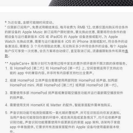
网
脚
‡ 为近似值。金额可能随时间变动。
注
页
⁺ 仅限新订阅用户。免费试用期结束后，每月收费为 RMB 12。优惠仅面向购买符合条件
页
的新设备的 Apple Music 新订阅用户限时提供。要兑换此优惠，需要将符合条件的音
频设备与运行最新版本 iOS 或 iPadOS 的 Apple 设备连接或配对。为 Apple
脚
Watch 兑换此优惠，需要与运行最新版本 iOS 的 iPhone 连接或配对。符合条件的设
备激活后，需要在 3 个月内领取此优惠。无论购买多少件符合条件的设备，每个 Apple
账户仅可享受一次优惠。会员方案将自动续订，直至取消订阅。须遵循限制条件和其他
条
款
。
(在
新
** AppleCare+ 服务计划可为使用过程中发生的意外损坏提供不限次数的保修服务。
窗
在 HomePod (第二代) 和 HomePod (第一代) 上，空间音频适用于支持此功
口
能的 app 中的兼容内容。并非所有内容都支持杜比全景声。
中
打
组建 HomePod 立体声组合需要使用两部同款 HomePod 扬声器，如两部
开)
HomePod mini、两部 HomePod (第二代) 或两部 HomePod (第一代)。
需要使用多部 HomePod 扬声器或兼容隔空播放功能并运行最新隔空播放软件
的扬声器。
需要使用支持 HomeKit 或 Matter 的配件。智能家居配件需单独购买。
声音识别功能可检测到烟雾和一氧化碳的警报声，并可在识别后向你发送通知。
当用户身处可能受到伤害的环境中，或在高风险或紧急情况下，均不应依赖声音
识别功能。声音识别功能需要使用升级更新后的家庭 app 架构，该架构于家庭
app 中单独提供。它要求所有连接家居配件的 Apple 设备均使用最新版本软
件。