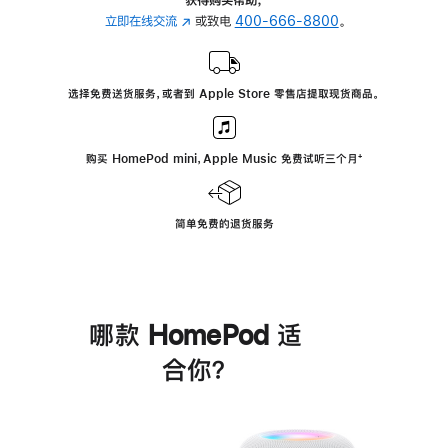
立即在线交流
(在
或致电
400-666-8800
。
新
窗
口
选择免费送货服务，或者到 Apple Store 零售店提取现货商品。
中
打
开)
购买 HomePod mini，Apple Music 免费试听三个月
脚
⁺
注
简单免费的退货服务
哪款 HomePod 适
合你？
进
一
步