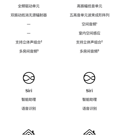
全频驱动单元
高振幅低音单元
双振动抵消无源辐射器
五高音单元波束成形阵列
—
空间音频
脚
¹
注
—
室内空间感应
支持立体声组合
脚
²
支持立体声组合
脚
²
注
注
多房间音频
脚
³
多房间音频
脚
³
注
注
Siri
Siri
智能助理
智能助理
语音识别
语音识别