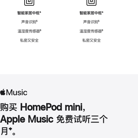
智能家居中枢
脚
⁴
智能家居中枢
脚
⁴
注
注
声音识别
脚
⁵
声音识别
脚
⁵
注
注
温湿度传感器
脚
⁶
温湿度传感器
脚
⁶
注
注
私密又安全
私密又安全
购买 HomePod mini，
Apple Music 免费试听三个
月
脚
⁺。