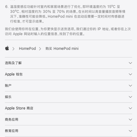
温湿度感应功能针对室内和家居场景进行了优化，即环境温度约为 15ºC 至
30ºC、相对湿度约为 30% 至 70% 的场景。在长时间以高音量播放音频等情
况下，准确性可能会降低。HomePod mini 在启动后需要一定时间对传感器进
行校准，才可显示结果。
我们会使用你所在位置，为你更快显示送货选项。我们通过你的 IP 地址，或者你在上次
访问 Apple 网站时输入的位置信息，找到了你的位置。
HomePod
购买 HomePod mini
Apple
选购及了解
Apple 钱包
账户
娱乐
Apple Store 商店
商务应用
教育应用