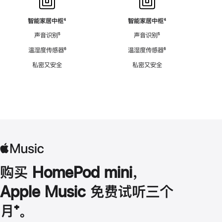
智能家居中枢
脚
⁴
智能家居中枢
脚
⁴
注
注
声音识别
脚
⁵
声音识别
脚
⁵
注
注
温湿度传感器
脚
⁶
温湿度传感器
脚
⁶
注
注
私密又安全
私密又安全
购买 HomePod mini，
Apple Music 免费试听三个
月
脚
⁺。