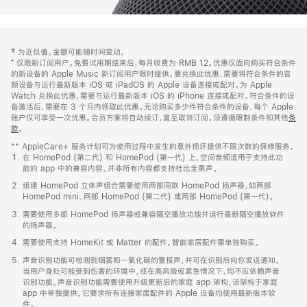
网
脚
‡ 为近似值。金额可能随时间变动。
注
页
⁺ 仅限新订阅用户。免费试用期结束后，每月收费为 RMB 12。优惠仅面向购买符合条件
页
的新设备的 Apple Music 新订阅用户限时提供。要兑换此优惠，需要将符合条件的音
频设备与运行最新版本 iOS 或 iPadOS 的 Apple 设备连接或配对。为 Apple
脚
Watch 兑换此优惠，需要与运行最新版本 iOS 的 iPhone 连接或配对。符合条件的设
备激活后，需要在 3 个月内领取此优惠。无论购买多少件符合条件的设备，每个 Apple
账户仅可享受一次优惠。会员方案将自动续订，直至取消订阅。须遵循限制条件和其他
条
款
。
(在
新
** AppleCare+ 服务计划可为使用过程中发生的意外损坏提供不限次数的保修服务。
窗
在 HomePod (第二代) 和 HomePod (第一代) 上，空间音频适用于支持此功
口
能的 app 中的兼容内容。并非所有内容都支持杜比全景声。
中
打
组建 HomePod 立体声组合需要使用两部同款 HomePod 扬声器，如两部
开)
HomePod mini、两部 HomePod (第二代) 或两部 HomePod (第一代)。
需要使用多部 HomePod 扬声器或兼容隔空播放功能并运行最新隔空播放软件
的扬声器。
需要使用支持 HomeKit 或 Matter 的配件。智能家居配件需单独购买。
声音识别功能可检测到烟雾和一氧化碳的警报声，并可在识别后向你发送通知。
当用户身处可能受到伤害的环境中，或在高风险或紧急情况下，均不应依赖声音
识别功能。声音识别功能需要使用升级更新后的家庭 app 架构，该架构于家庭
app 中单独提供。它要求所有连接家居配件的 Apple 设备均使用最新版本软
件。