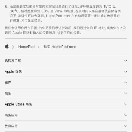
温湿度感应功能针对室内和家居场景进行了优化，即环境温度约为 15ºC 至
30ºC、相对湿度约为 30% 至 70% 的场景。在长时间以高音量播放音频等情
况下，准确性可能会降低。HomePod mini 在启动后需要一定时间对传感器进
行校准，才可显示结果。
我们会使用你所在位置，为你更快显示送货选项。我们通过你的 IP 地址，或者你在上次
访问 Apple 网站时输入的位置信息，找到了你的位置。
HomePod
购买 HomePod mini
Apple
选购及了解
Apple 钱包
账户
娱乐
Apple Store 商店
商务应用
教育应用