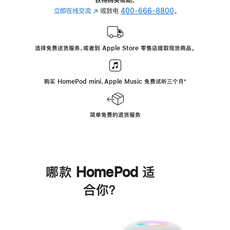
立即在线交流
(在
或致电
400-666-8800
。
新
窗
口
选择免费送货服务，或者到 Apple Store 零售店提取现货商品。
中
打
开)
购买 HomePod mini，Apple Music 免费试听三个月
脚
⁺
注
简单免费的退货服务
哪款 HomePod 适
合你？
进
一
步