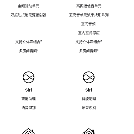
全频驱动单元
高振幅低音单元
双振动抵消无源辐射器
五高音单元波束成形阵列
—
空间音频
脚
¹
注
—
室内空间感应
支持立体声组合
脚
²
支持立体声组合
脚
²
注
注
多房间音频
脚
³
多房间音频
脚
³
注
注
Siri
Siri
智能助理
智能助理
语音识别
语音识别