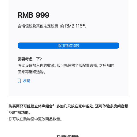
划
(适
RMB 999
用
于
含增值税及其他法定税费：约 RMB 115‡。
HomeP
mini)
添加到购物袋
需要考虑一下？
将此设备加入你的收藏，即可先保留全部配置选择，之后随时
回来再继续选购。
收藏
购买两只可组建立体声组合
脚
²；多加几只放在家中各处，还可体验多‍房‍间音频
脚
³和广播功能。
注
注
你可以在购物袋中更改商品数量。
获得购买帮助，