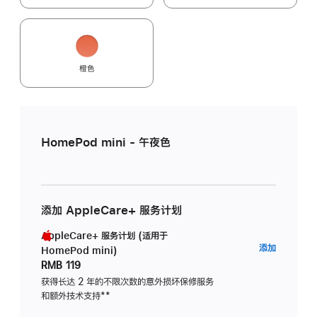
橙色
HomePod mini - 午夜色
添加 AppleCare+ 服务计划
AppleCare+ 服务计划 (适用于
AppleC
添加
HomePod mini)
服
RMB 119
务
获得长达 2 年的不限次数的意外损坏保修服务
和额外技术支持
脚
**
计
注