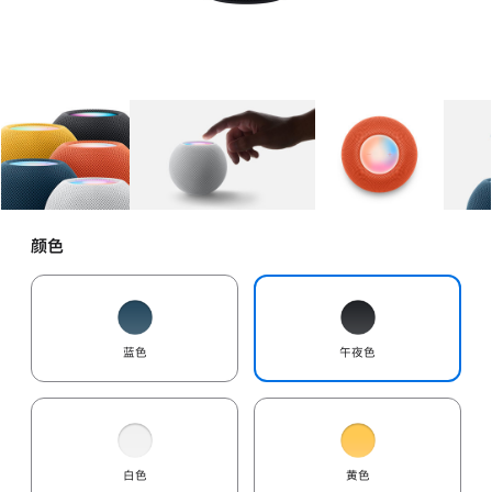
图库
图像
1
图库
图像
2
图库
图像
3
颜色
蓝色
午夜色
白色
黄色