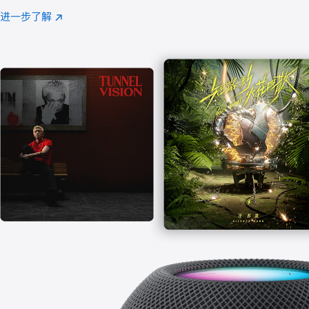
注
进一步了解
Apple
(在
Music
新
窗
口
中
打
开)