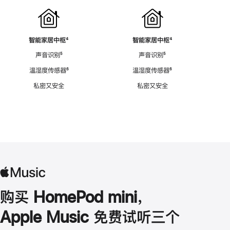
智能家居中枢
脚
⁴
智能家居中枢
脚
⁴
注
注
声音识别
脚
⁵
声音识别
脚
⁵
注
注
温湿度传感器
脚
⁶
温湿度传感器
脚
⁶
注
注
私密又安全
私密又安全
购买 HomePod mini，
Apple Music 免费试听三个