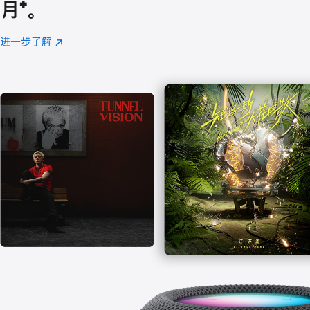
月
脚
⁺。
注
进一步了解
Apple
(在
Music
新
窗
口
中
打
开)