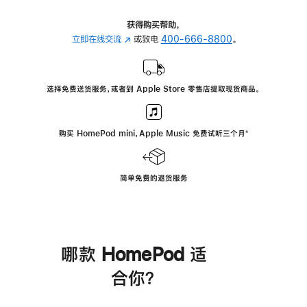
获得购买帮助，
立即在线交流
(在
或致电
400-666-8800
。
新
窗
口
选择免费送货服务，或者到 Apple Store 零售店提取现货商品。
中
打
开)
购买 HomePod mini，Apple Music 免费试听三个月
脚
⁺
注
简单免费的退货服务
哪款 HomePod 适
合你？
进