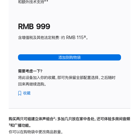
和额外技术支持
脚
**
计
注
划
(适
RMB 999
用
于
含增值税及其他法定税费：约 RMB 115‡。
HomeP
mini)
添加到购物袋
需要考虑一下？
将此设备加入你的收藏，即可先保留全部配置选择，之后随时
回来再继续选购。
收藏
购买两只可组建立体声组合
脚
²；多加几只放在家中各处，还可体验多‍房‍间音频
脚
³和广播功能。
注
注
你可以在购物袋中更改商品数量。