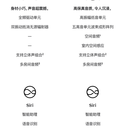
身材小巧，声音超震撼。
高保真音质，令人沉浸。
全频驱动单元
高振幅低音单元
双振动抵消无源辐射器
五高音单元波束成形阵列
—
空间音频
脚
¹
注
—
室内空间感应
支持立体声组合
脚
²
支持立体声组合
脚
²
注
注
多房间音频
脚
³
多房间音频
脚
³
注
注
Siri
Siri
智能助理
智能助理
语音识别
语音识别