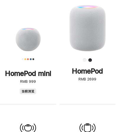
一
步
了
解
HomePod<
HomePod
HomePod mini
RMB 2699
RMB 999
HomePod
当前浏览
mini