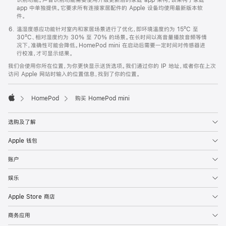
app 中单独提供。它要求所有连接家居配件的 Apple 设备均使用最新版本软
件。
温湿度感应功能针对室内和家居场景进行了优化，即环境温度约为 15ºC 至
30ºC、相对湿度约为 30% 至 70% 的场景。在长时间以高音量播放音频等情
况下，准确性可能会降低。HomePod mini 在启动后需要一定时间对传感器进
行校准，才可显示结果。
我们会使用你所在位置，为你更快显示送货选项。我们通过你的 IP 地址，或者你在上次
访问 Apple 网站时输入的位置信息，找到了你的位置。
HomePod
购买 HomePod mini
Apple
选购及了解
Apple 钱包
账户
娱乐
Apple Store 商店
商务应用