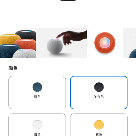
图库
图像
1
图库
图像
2
图库
图像
3
颜色
蓝色
午夜色
白色
黄色