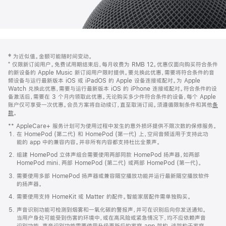
网
脚
‡ 为近似值。金额可能随时间变动。
注
页
⁺ 仅限新订阅用户。免费试用期结束后，每月收费为 RMB 12。优惠仅面向购买符合条件
页
的新设备的 Apple Music 新订阅用户限时提供。要兑换此优惠，需要将符合条件的音
频设备与运行最新版本 iOS 或 iPadOS 的 Apple 设备连接或配对。为 Apple
脚
Watch 兑换此优惠，需要与运行最新版本 iOS 的 iPhone 连接或配对。符合条件的设
备激活后，需要在 3 个月内领取此优惠。无论购买多少件符合条件的设备，每个 Apple
账户仅可享受一次优惠。会员方案将自动续订，直至取消订阅。须遵循限制条件和其他
条
款
。
(在
新
** AppleCare+ 服务计划可为使用过程中发生的意外损坏提供不限次数的保修服务。
窗
在 HomePod (第二代) 和 HomePod (第一代) 上，空间音频适用于支持此功
口
能的 app 中的兼容内容。并非所有内容都支持杜比全景声。
中
打
组建 HomePod 立体声组合需要使用两部同款 HomePod 扬声器，如两部
开)
HomePod mini、两部 HomePod (第二代) 或两部 HomePod (第一代)。
需要使用多部 HomePod 扬声器或兼容隔空播放功能并运行最新隔空播放软件
的扬声器。
需要使用支持 HomeKit 或 Matter 的配件。智能家居配件需单独购买。
声音识别功能可检测到烟雾和一氧化碳的警报声，并可在识别后向你发送通知。
当用户身处可能受到伤害的环境中，或在高风险或紧急情况下，均不应依赖声音
识别功能。声音识别功能需要使用升级更新后的家庭 app 架构，该架构于家庭