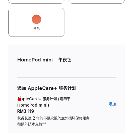
橙色
HomePod mini - 午夜色
添加 AppleCare+ 服务计划
AppleCare+ 服务计划 (适用于
AppleC
添加
HomePod mini)
服
RMB 119
务
获得长达 2 年的不限次数的意外损坏保修服务
和额外技术支持
脚
**
计
注