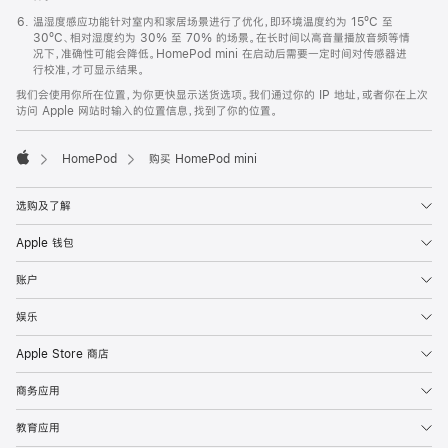
温湿度感应功能针对室内和家居场景进行了优化，即环境温度约为 15ºC 至
30ºC、相对湿度约为 30% 至 70% 的场景。在长时间以高音量播放音频等情
况下，准确性可能会降低。HomePod mini 在启动后需要一定时间对传感器进
行校准，才可显示结果。
我们会使用你所在位置，为你更快显示送货选项。我们通过你的 IP 地址，或者你在上次
访问 Apple 网站时输入的位置信息，找到了你的位置。
HomePod
购买 HomePod mini
Apple
选购及了解
Apple 钱包
账户
娱乐
Apple Store 商店
商务应用
教育应用