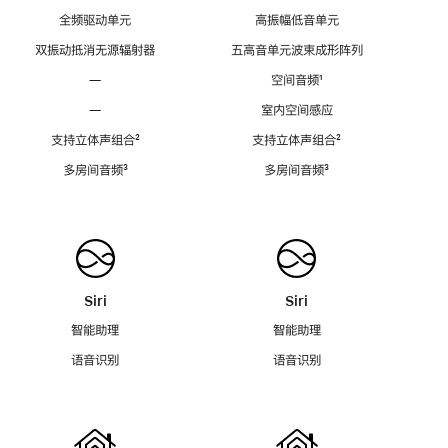
全频驱动单元
高振幅低音单元
双振动抵消无源辐射器
五高音单元波束成形阵列
—
空间音频
脚
¹
注
—
室内空间感应
支持立体声组合
脚
²
支持立体声组合
脚
²
注
注
多房间音频
脚
³
多房间音频
脚
³
注
注
Siri
Siri
智能助理
智能助理
语音识别
语音识别