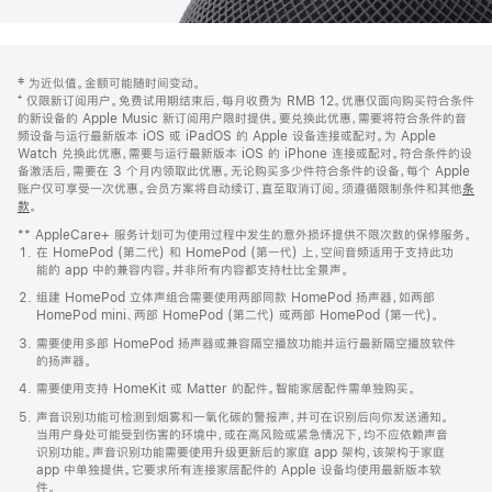
网
脚
‡ 为近似值。金额可能随时间变动。
注
页
⁺ 仅限新订阅用户。免费试用期结束后，每月收费为 RMB 12。优惠仅面向购买符合条件
页
的新设备的 Apple Music 新订阅用户限时提供。要兑换此优惠，需要将符合条件的音
频设备与运行最新版本 iOS 或 iPadOS 的 Apple 设备连接或配对。为 Apple
脚
Watch 兑换此优惠，需要与运行最新版本 iOS 的 iPhone 连接或配对。符合条件的设
备激活后，需要在 3 个月内领取此优惠。无论购买多少件符合条件的设备，每个 Apple
账户仅可享受一次优惠。会员方案将自动续订，直至取消订阅。须遵循限制条件和其他
条
款
。
(在
新
** AppleCare+ 服务计划可为使用过程中发生的意外损坏提供不限次数的保修服务。
窗
在 HomePod (第二代) 和 HomePod (第一代) 上，空间音频适用于支持此功
口
能的 app 中的兼容内容。并非所有内容都支持杜比全景声。
中
打
组建 HomePod 立体声组合需要使用两部同款 HomePod 扬声器，如两部
开)
HomePod mini、两部 HomePod (第二代) 或两部 HomePod (第一代)。
需要使用多部 HomePod 扬声器或兼容隔空播放功能并运行最新隔空播放软件
的扬声器。
需要使用支持 HomeKit 或 Matter 的配件。智能家居配件需单独购买。
声音识别功能可检测到烟雾和一氧化碳的警报声，并可在识别后向你发送通知。
当用户身处可能受到伤害的环境中，或在高风险或紧急情况下，均不应依赖声音
识别功能。声音识别功能需要使用升级更新后的家庭 app 架构，该架构于家庭
app 中单独提供。它要求所有连接家居配件的 Apple 设备均使用最新版本软
件。