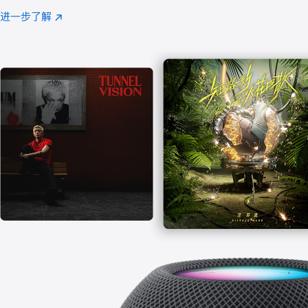
注
进一步了解
Apple
(在
Music
新
窗
口
中
打
开)