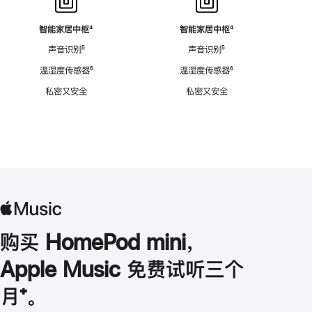
智能家居中枢
脚
⁴
智能家居中枢
脚
⁴
注
注
声音识别
脚
⁵
声音识别
脚
⁵
注
注
温湿度传感器
脚
⁶
温湿度传感器
脚
⁶
注
注
私密又安全
私密又安全
购买 HomePod mini，
Apple Music 免费试听三个
月
脚
⁺。