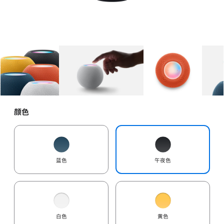
图库
图像
1
图库
图像
2
图库
图像
3
颜色
蓝色
午夜色
白色
黄色