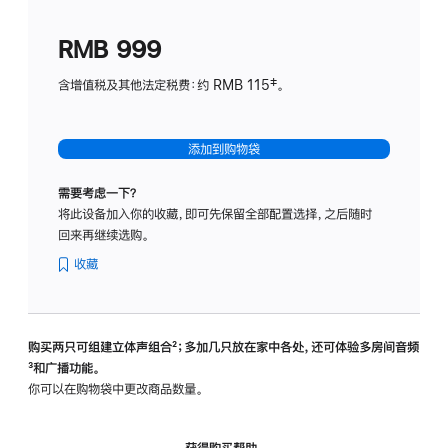
划
(适
RMB 999
用
于
含增值税及其他法定税费：约 RMB 115‡。
HomeP
mini)
添加到购物袋
需要考虑一下？
将此设备加入你的收藏，即可先保留全部配置选择，之后随时
回来再继续选购。
收藏
购买两只可组建立体声组合
脚
²；多加几只放在家中各处，还可体验多‍房‍间音频
脚
³和广播功能。
注
注
你可以在购物袋中更改商品数量。
获得购买帮助，