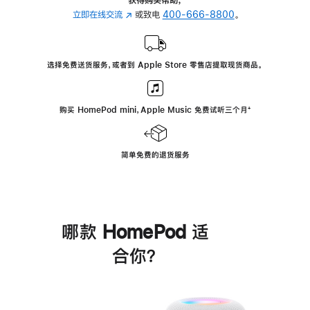
立即在线交流
(在
或致电
400-666-8800
。
新
窗
口
选择免费送货服务，或者到 Apple Store 零售店提取现货商品。
中
打
开)
购买 HomePod mini，Apple Music 免费试听三个月
脚
⁺
注
简单免费的退货服务
哪款 HomePod 适
合你？
进
一
步