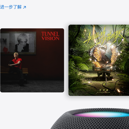
注
进一步了解
Apple
(在
Music
新
窗
口
中
打
开)