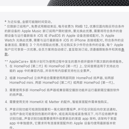
网
脚
‡ 为近似值。金额可能随时间变动。
注
页
⁺ 仅限新订阅用户。免费试用期结束后，每月收费为 RMB 12。优惠仅面向购买符合条件
页
的新设备的 Apple Music 新订阅用户限时提供。要兑换此优惠，需要将符合条件的音
频设备与运行最新版本 iOS 或 iPadOS 的 Apple 设备连接或配对。为 Apple
脚
Watch 兑换此优惠，需要与运行最新版本 iOS 的 iPhone 连接或配对。符合条件的设
备激活后，需要在 3 个月内领取此优惠。无论购买多少件符合条件的设备，每个 Apple
账户仅可享受一次优惠。会员方案将自动续订，直至取消订阅。须遵循限制条件和其他
条
款
。
(在
新
** AppleCare+ 服务计划可为使用过程中发生的意外损坏提供不限次数的保修服务。
窗
在 HomePod (第二代) 和 HomePod (第一代) 上，空间音频适用于支持此功
口
能的 app 中的兼容内容。并非所有内容都支持杜比全景声。
中
打
组建 HomePod 立体声组合需要使用两部同款 HomePod 扬声器，如两部
开)
HomePod mini、两部 HomePod (第二代) 或两部 HomePod (第一代)。
需要使用多部 HomePod 扬声器或兼容隔空播放功能并运行最新隔空播放软件
的扬声器。
需要使用支持 HomeKit 或 Matter 的配件。智能家居配件需单独购买。
声音识别功能可检测到烟雾和一氧化碳的警报声，并可在识别后向你发送通知。
当用户身处可能受到伤害的环境中，或在高风险或紧急情况下，均不应依赖声音
识别功能。声音识别功能需要使用升级更新后的家庭 app 架构，该架构于家庭
app 中单独提供。它要求所有连接家居配件的 Apple 设备均使用最新版本软
件。