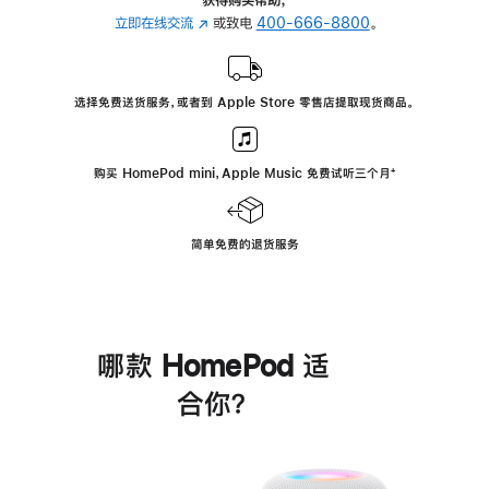
立即在线交流
(在
或致电
400-666-8800
。
新
窗
口
选择免费送货服务，或者到 Apple Store 零售店提取现货商品。
中
打
开)
购买 HomePod mini，Apple Music 免费试听三个月
脚
⁺
注
简单免费的退货服务
哪款 HomePod 适
合你？
进
一
步