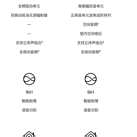
全频驱动单元
高振幅低音单元
双振动抵消无源辐射器
五高音单元波束成形阵列
—
空间音频
脚
¹
注
—
室内空间感应
支持立体声组合
脚
²
支持立体声组合
脚
²
注
注
多房间音频
脚
³
多房间音频
脚
³
注
注
Siri
Siri
智能助理
智能助理
语音识别
语音识别