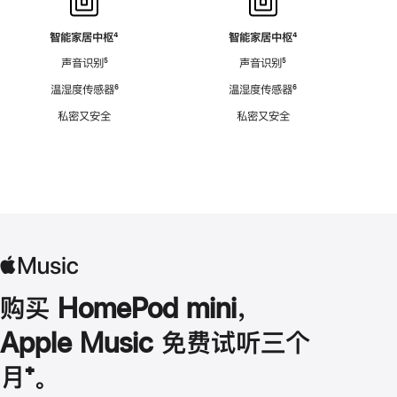
智能家居中枢
脚
⁴
智能家居中枢
脚
⁴
注
注
声音识别
脚
⁵
声音识别
脚
⁵
注
注
温湿度传感器
脚
⁶
温湿度传感器
脚
⁶
注
注
私密又安全
私密又安全
购买 HomePod mini，
Apple Music 免费试听三个
月
脚
⁺。