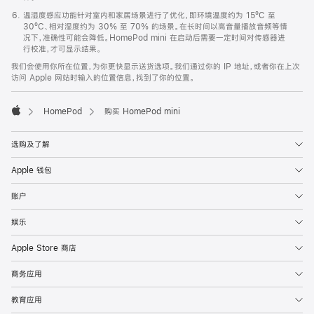
温湿度感应功能针对室内和家居场景进行了优化，即环境温度约为 15ºC 至
30ºC、相对湿度约为 30% 至 70% 的场景。在长时间以高音量播放音频等情
况下，准确性可能会降低。HomePod mini 在启动后需要一定时间对传感器进
行校准，才可显示结果。
我们会使用你所在位置，为你更快显示送货选项。我们通过你的 IP 地址，或者你在上次
访问 Apple 网站时输入的位置信息，找到了你的位置。
HomePod
购买 HomePod mini
Apple
选购及了解
Apple 钱包
账户
娱乐
Apple Store 商店
商务应用
教育应用