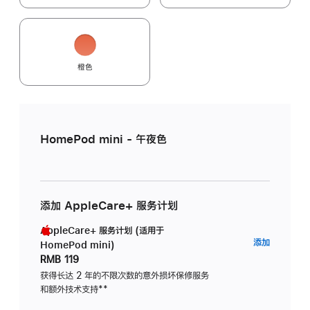
橙色
HomePod mini - 午夜色
添加 AppleCare+ 服务计划
AppleCare+ 服务计划 (适用于
AppleC
添加
HomePod mini)
服
RMB 119
务
获得长达 2 年的不限次数的意外损坏保修服务
和额外技术支持
脚
**
计
注