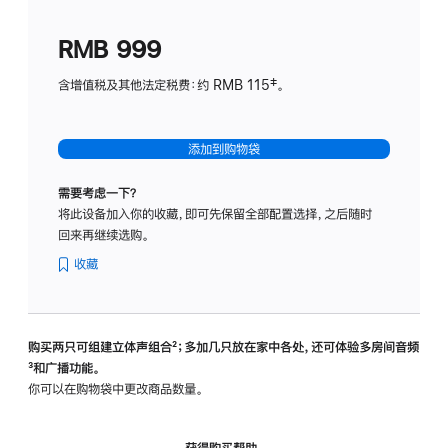
划
(适
RMB 999
用
于
含增值税及其他法定税费：约 RMB 115‡。
HomeP
mini)
添加到购物袋
需要考虑一下？
将此设备加入你的收藏，即可先保留全部配置选择，之后随时
回来再继续选购。
收藏
购买两只可组建立体声组合
脚
²；多加几只放在家中各处，还可体验多‍房‍间音频
脚
³和广播功能。
注
注
你可以在购物袋中更改商品数量。
获得购买帮助，