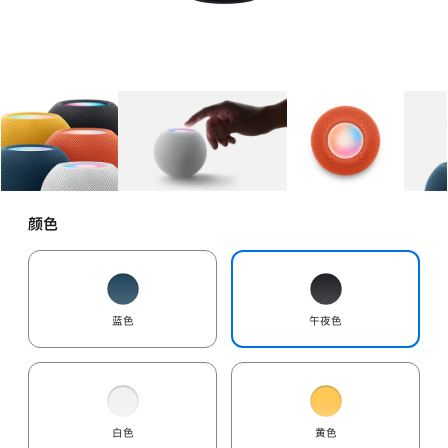
图库
图像
1
图库
图像
2
图库
图像
3
颜色
蓝色
午夜色
白色
黄色