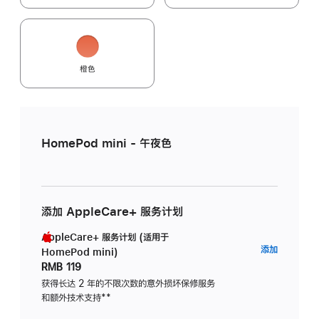
橙色
HomePod mini - 午夜色
添加 AppleCare+ 服务计划
AppleCare+ 服务计划 (适用于
AppleC
添加
HomePod mini)
服
RMB 119
务
获得长达 2 年的不限次数的意外损坏保修服务
和额外技术支持
脚
**
计
注