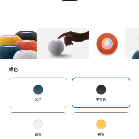
图库
图像
1
图库
图像
2
图库
图像
3
颜色
蓝色
午夜色
白色
黄色