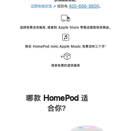
立即在线交流
(在
或致电
400-666-8800
。
新
窗
口
选择免费送货服务，或者到 Apple Store 零售店提取现货商品。
中
打
开)
购买 HomePod mini，Apple Music 免费试听三个月
脚
⁺
注
简单免费的退货服务
哪款 HomePod 适
合你？
进
一
步