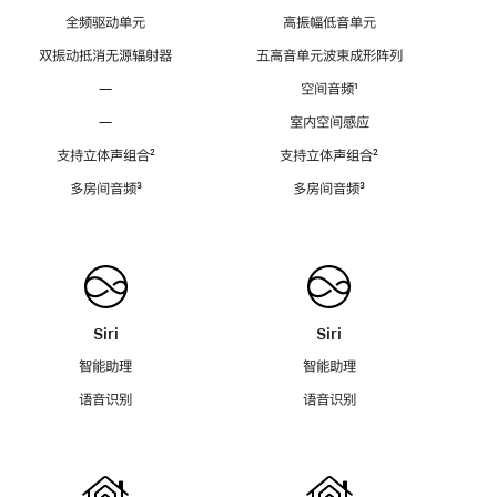
全频驱动单元
高振幅低音单元
双振动抵消无源辐射器
五高音单元波束成形阵列
—
空间音频
脚
¹
注
—
室内空间感应
支持立体声组合
脚
²
支持立体声组合
脚
²
注
注
多房间音频
脚
³
多房间音频
脚
³
注
注
Siri
Siri
智能助理
智能助理
语音识别
语音识别