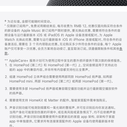
网
脚
‡ 为近似值。金额可能随时间变动。
注
页
⁺ 仅限新订阅用户。免费试用期结束后，每月收费为 RMB 12。优惠仅面向购买符合条件
页
的新设备的 Apple Music 新订阅用户限时提供。要兑换此优惠，需要将符合条件的音
频设备与运行最新版本 iOS 或 iPadOS 的 Apple 设备连接或配对。为 Apple
脚
Watch 兑换此优惠，需要与运行最新版本 iOS 的 iPhone 连接或配对。符合条件的设
备激活后，需要在 3 个月内领取此优惠。无论购买多少件符合条件的设备，每个 Apple
账户仅可享受一次优惠。会员方案将自动续订，直至取消订阅。须遵循限制条件和其他
条
款
。
(在
新
** AppleCare+ 服务计划可为使用过程中发生的意外损坏提供不限次数的保修服务。
窗
在 HomePod (第二代) 和 HomePod (第一代) 上，空间音频适用于支持此功
口
能的 app 中的兼容内容。并非所有内容都支持杜比全景声。
中
打
组建 HomePod 立体声组合需要使用两部同款 HomePod 扬声器，如两部
开)
HomePod mini、两部 HomePod (第二代) 或两部 HomePod (第一代)。
需要使用多部 HomePod 扬声器或兼容隔空播放功能并运行最新隔空播放软件
的扬声器。
需要使用支持 HomeKit 或 Matter 的配件。智能家居配件需单独购买。
声音识别功能可检测到烟雾和一氧化碳的警报声，并可在识别后向你发送通知。
当用户身处可能受到伤害的环境中，或在高风险或紧急情况下，均不应依赖声音
识别功能。声音识别功能需要使用升级更新后的家庭 app 架构，该架构于家庭
app 中单独提供。它要求所有连接家居配件的 Apple 设备均使用最新版本软
件。