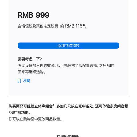
划
(适
RMB 999
用
于
含增值税及其他法定税费：约 RMB 115‡。
HomeP
mini)
添加到购物袋
需要考虑一下？
将此设备加入你的收藏，即可先保留全部配置选择，之后随时
回来再继续选购。
收藏
购买两只可组建立体声组合
脚
²；多加几只放在家中各处，还可体验多‍房‍间音频
脚
³和广播功能。
注
注
你可以在购物袋中更改商品数量。
获得购买帮助，