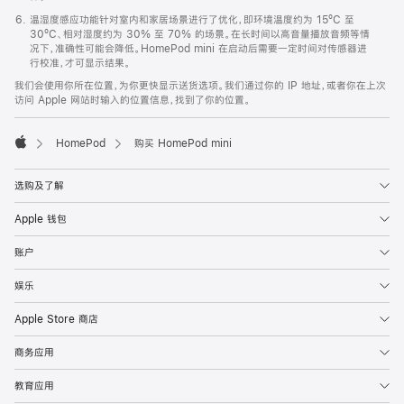
温湿度感应功能针对室内和家居场景进行了优化，即环境温度约为 15ºC 至
30ºC、相对湿度约为 30% 至 70% 的场景。在长时间以高音量播放音频等情
况下，准确性可能会降低。HomePod mini 在启动后需要一定时间对传感器进
行校准，才可显示结果。
我们会使用你所在位置，为你更快显示送货选项。我们通过你的 IP 地址，或者你在上次
访问 Apple 网站时输入的位置信息，找到了你的位置。
HomePod
购买 HomePod mini
Apple
选购及了解
Apple 钱包
账户
娱乐
Apple Store 商店
商务应用
教育应用