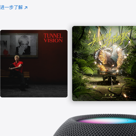
注
进一步了解
Apple
(在
Music
新
窗
口
中
打
开)