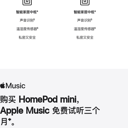
智能家居中枢
脚
⁴
智能家居中枢
脚
⁴
注
注
声音识别
脚
⁵
声音识别
脚
⁵
注
注
温湿度传感器
脚
⁶
温湿度传感器
脚
⁶
注
注
私密又安全
私密又安全
购买 HomePod mini，
Apple Music 免费试听三个
月
脚
⁺。