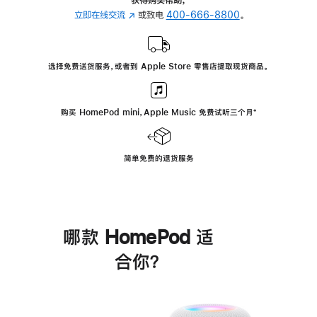
立即在线交流
(在
或致电
400-666-8800
。
新
窗
口
选择免费送货服务，或者到 Apple Store 零售店提取现货商品。
中
打
开)
购买 HomePod mini，Apple Music 免费试听三个月
脚
⁺
注
简单免费的退货服务
哪款 HomePod 适
合你？
进
一
步