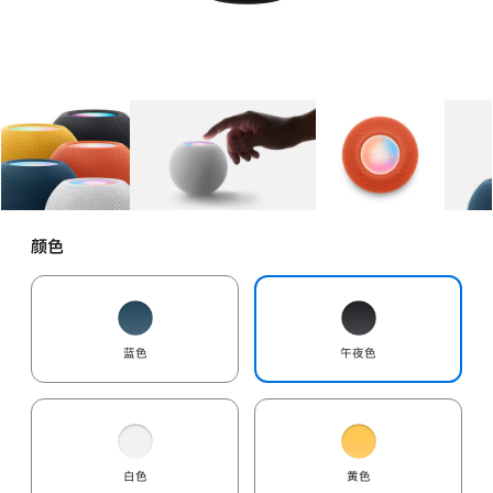
图库
图像
1
图库
图像
2
图库
图像
3
颜色
蓝色
午夜色
白色
黄色