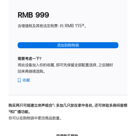
划
(适
RMB 999
用
于
含增值税及其他法定税费：约 RMB 115‡。
HomeP
mini)
添加到购物袋
需要考虑一下？
将此设备加入你的收藏，即可先保留全部配置选择，之后随时
回来再继续选购。
收藏
购买两只可组建立体声组合
脚
²；多加几只放在家中各处，还可体验多‍房‍间音频
脚
³和广播功能。
注
注
你可以在购物袋中更改商品数量。
获得购买帮助，