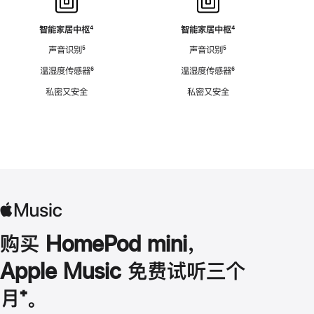
智能家居中枢
脚
⁴
智能家居中枢
脚
⁴
注
注
声音识别
脚
⁵
声音识别
脚
⁵
注
注
温湿度传感器
脚
⁶
温湿度传感器
脚
⁶
注
注
私密又安全
私密又安全
购买 HomePod mini，
Apple Music 免费试听三个
月
脚
⁺。