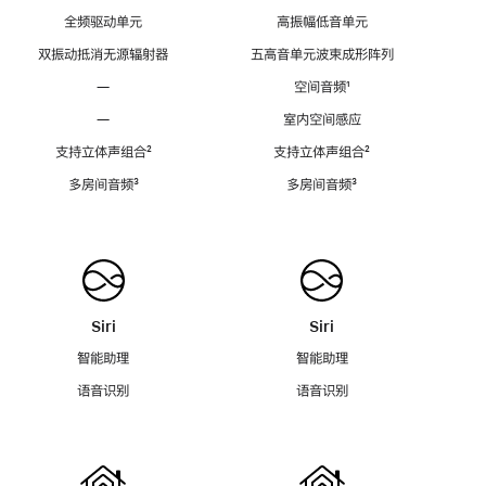
全频驱动单元
高振幅低音单元
双振动抵消无源辐射器
五高音单元波束成形阵列
—
空间音频
脚
¹
注
—
室内空间感应
支持立体声组合
脚
²
支持立体声组合
脚
²
注
注
多房间音频
脚
³
多房间音频
脚
³
注
注
Siri
Siri
智能助理
智能助理
语音识别
语音识别