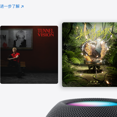
注
进一步了解
Apple
(在
Music
新
窗
口
中
打
开)