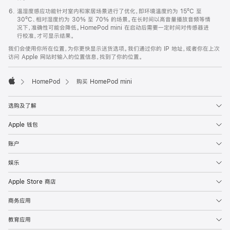
温湿度感应功能针对室内和家居场景进行了优化，即环境温度约为 15ºC 至
30ºC、相对湿度约为 30% 至 70% 的场景。在长时间以高音量播放音频等情
况下，准确性可能会降低。HomePod mini 在启动后需要一定时间对传感器进
行校准，才可显示结果。
我们会使用你所在位置，为你更快显示送货选项。我们通过你的 IP 地址，或者你在上次
访问 Apple 网站时输入的位置信息，找到了你的位置。
HomePod
购买 HomePod mini
Apple
选购及了解
Apple 钱包
账户
娱乐
Apple Store 商店
商务应用
教育应用