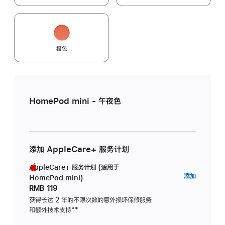
橙色
HomePod mini - 午夜色
添加 AppleCare+ 服务计划
AppleCare+ 服务计划 (适用于
AppleC
添加
HomePod mini)
服
RMB 119
务
获得长达 2 年的不限次数的意外损坏保修服务
和额外技术支持
脚
**
计
注