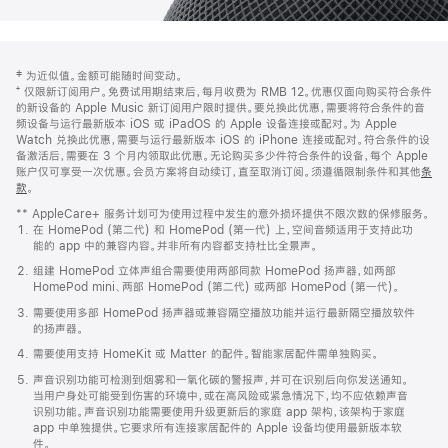
网
脚
‡ 为近似值。金额可能随时间变动。
注
页
⁺ 仅限新订阅用户。免费试用期结束后，每月收费为 RMB 12。优惠仅面向购买符合条件
页
的新设备的 Apple Music 新订阅用户限时提供。要兑换此优惠，需要将符合条件的音
频设备与运行最新版本 iOS 或 iPadOS 的 Apple 设备连接或配对。为 Apple
脚
Watch 兑换此优惠，需要与运行最新版本 iOS 的 iPhone 连接或配对。符合条件的设
备激活后，需要在 3 个月内领取此优惠。无论购买多少件符合条件的设备，每个 Apple
账户仅可享受一次优惠。会员方案将自动续订，直至取消订阅。须遵循限制条件和其他
条
款
。
(在
新
** AppleCare+ 服务计划可为使用过程中发生的意外损坏提供不限次数的保修服务。
窗
在 HomePod (第二代) 和 HomePod (第一代) 上，空间音频适用于支持此功
口
能的 app 中的兼容内容。并非所有内容都支持杜比全景声。
中
打
组建 HomePod 立体声组合需要使用两部同款 HomePod 扬声器，如两部
开)
HomePod mini、两部 HomePod (第二代) 或两部 HomePod (第一代)。
需要使用多部 HomePod 扬声器或兼容隔空播放功能并运行最新隔空播放软件
的扬声器。
需要使用支持 HomeKit 或 Matter 的配件。智能家居配件需单独购买。
声音识别功能可检测到烟雾和一氧化碳的警报声，并可在识别后向你发送通知。
当用户身处可能受到伤害的环境中，或在高风险或紧急情况下，均不应依赖声音
识别功能。声音识别功能需要使用升级更新后的家庭 app 架构，该架构于家庭
app 中单独提供。它要求所有连接家居配件的 Apple 设备均使用最新版本软
件。