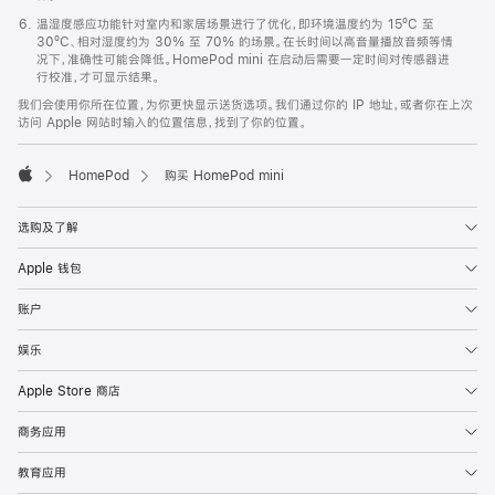
温湿度感应功能针对室内和家居场景进行了优化，即环境温度约为 15ºC 至
30ºC、相对湿度约为 30% 至 70% 的场景。在长时间以高音量播放音频等情
况下，准确性可能会降低。HomePod mini 在启动后需要一定时间对传感器进
行校准，才可显示结果。
我们会使用你所在位置，为你更快显示送货选项。我们通过你的 IP 地址，或者你在上次
访问 Apple 网站时输入的位置信息，找到了你的位置。
HomePod
购买 HomePod mini
Apple
选购及了解
Apple 钱包
账户
娱乐
Apple Store 商店
商务应用
教育应用