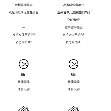
全频驱动单元
高振幅低音单元
双振动抵消无源辐射器
五高音单元波束成形阵列
—
空间音频
脚
¹
注
—
室内空间感应
支持立体声组合
脚
²
支持立体声组合
脚
²
注
注
多房间音频
脚
³
多房间音频
脚
³
注
注
Siri
Siri
智能助理
智能助理
语音识别
语音识别