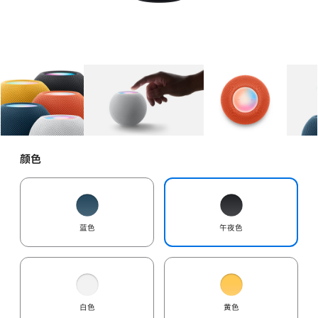
图库
图像
1
图库
图像
2
图库
图像
3
颜色
蓝色
午夜色
白色
黄色