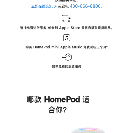
立即在线交流
(在
或致电
400-666-8800
。
新
窗
口
选择免费送货服务，或者到 Apple Store 零售店提取现货商品。
中
打
开)
购买 HomePod mini，Apple Music 免费试听三个月
脚
⁺
注
简单免费的退货服务
哪款 HomePod 适
合你？
进
一
步