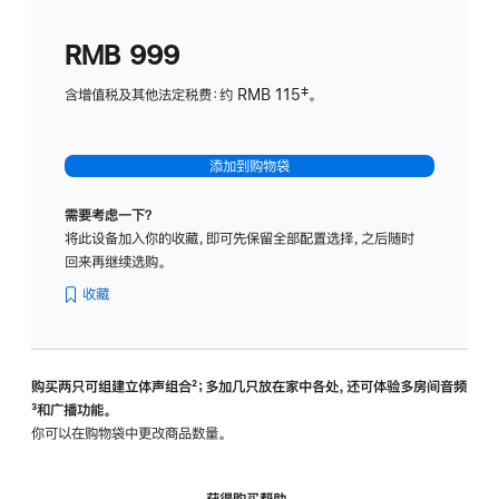
划
(适
RMB 999
用
于
含增值税及其他法定税费：约 RMB 115‡。
HomeP
mini)
添加到购物袋
需要考虑一下？
将此设备加入你的收藏，即可先保留全部配置选择，之后随时
回来再继续选购。
收藏
购买两只可组建立体声组合
脚
²；多加几只放在家中各处，还可体验多‍房‍间音频
脚
³和广播功能。
注
注
你可以在购物袋中更改商品数量。
获得购买帮助，