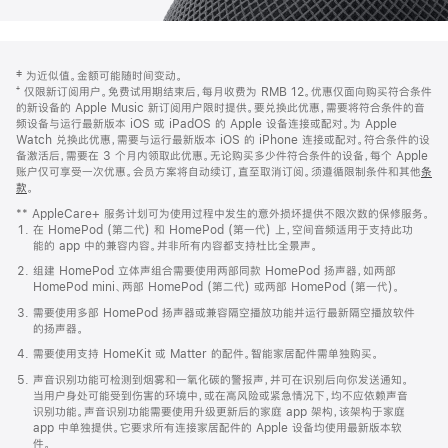
网
脚
‡ 为近似值。金额可能随时间变动。
注
页
⁺ 仅限新订阅用户。免费试用期结束后，每月收费为 RMB 12。优惠仅面向购买符合条件
页
的新设备的 Apple Music 新订阅用户限时提供。要兑换此优惠，需要将符合条件的音
频设备与运行最新版本 iOS 或 iPadOS 的 Apple 设备连接或配对。为 Apple
脚
Watch 兑换此优惠，需要与运行最新版本 iOS 的 iPhone 连接或配对。符合条件的设
备激活后，需要在 3 个月内领取此优惠。无论购买多少件符合条件的设备，每个 Apple
账户仅可享受一次优惠。会员方案将自动续订，直至取消订阅。须遵循限制条件和其他
条
款
。
(在
新
** AppleCare+ 服务计划可为使用过程中发生的意外损坏提供不限次数的保修服务。
窗
在 HomePod (第二代) 和 HomePod (第一代) 上，空间音频适用于支持此功
口
能的 app 中的兼容内容。并非所有内容都支持杜比全景声。
中
打
组建 HomePod 立体声组合需要使用两部同款 HomePod 扬声器，如两部
开)
HomePod mini、两部 HomePod (第二代) 或两部 HomePod (第一代)。
需要使用多部 HomePod 扬声器或兼容隔空播放功能并运行最新隔空播放软件
的扬声器。
需要使用支持 HomeKit 或 Matter 的配件。智能家居配件需单独购买。
声音识别功能可检测到烟雾和一氧化碳的警报声，并可在识别后向你发送通知。
当用户身处可能受到伤害的环境中，或在高风险或紧急情况下，均不应依赖声音
识别功能。声音识别功能需要使用升级更新后的家庭 app 架构，该架构于家庭
app 中单独提供。它要求所有连接家居配件的 Apple 设备均使用最新版本软
件。