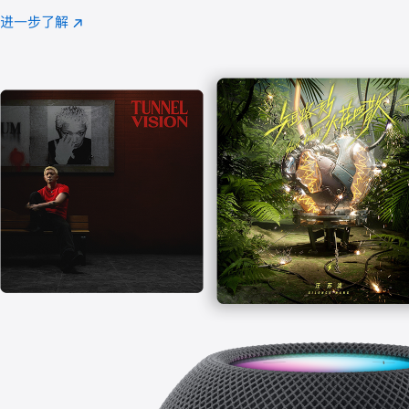
注
进一步了解
Apple
(在
Music
新
窗
口
中
打
开)