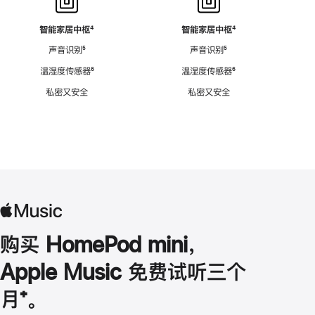
智能家居中枢
脚
⁴
智能家居中枢
脚
⁴
注
注
声音识别
脚
⁵
声音识别
脚
⁵
注
注
温湿度传感器
脚
⁶
温湿度传感器
脚
⁶
注
注
私密又安全
私密又安全
购买 HomePod mini，
Apple Music 免费试听三个
月
脚
⁺。