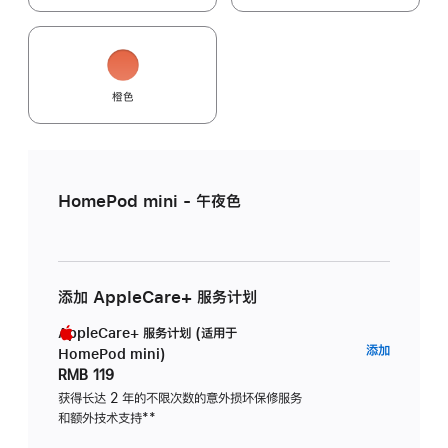
橙色
HomePod mini - 午夜色
添加 AppleCare+ 服务计划
AppleCare+ 服务计划 (适用于
AppleC
添加
HomePod mini)
服
RMB 119
务
获得长达 2 年的不限次数的意外损坏保修服务
和额外技术支持
脚
**
计
注