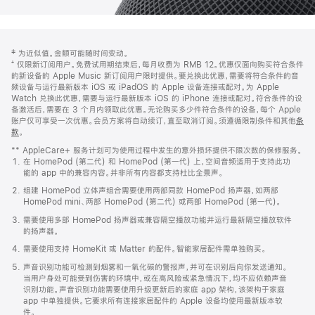
网
脚
‡ 为近似值。金额可能随时间变动。
注
页
⁺ 仅限新订阅用户。免费试用期结束后，每月收费为 RMB 12。优惠仅面向购买符合条件
页
的新设备的 Apple Music 新订阅用户限时提供。要兑换此优惠，需要将符合条件的音
频设备与运行最新版本 iOS 或 iPadOS 的 Apple 设备连接或配对。为 Apple
脚
Watch 兑换此优惠，需要与运行最新版本 iOS 的 iPhone 连接或配对。符合条件的设
备激活后，需要在 3 个月内领取此优惠。无论购买多少件符合条件的设备，每个 Apple
账户仅可享受一次优惠。会员方案将自动续订，直至取消订阅。须遵循限制条件和其他
条
款
。
(在
新
** AppleCare+ 服务计划可为使用过程中发生的意外损坏提供不限次数的保修服务。
窗
在 HomePod (第二代) 和 HomePod (第一代) 上，空间音频适用于支持此功
口
能的 app 中的兼容内容。并非所有内容都支持杜比全景声。
中
打
组建 HomePod 立体声组合需要使用两部同款 HomePod 扬声器，如两部
开)
HomePod mini、两部 HomePod (第二代) 或两部 HomePod (第一代)。
需要使用多部 HomePod 扬声器或兼容隔空播放功能并运行最新隔空播放软件
的扬声器。
需要使用支持 HomeKit 或 Matter 的配件。智能家居配件需单独购买。
声音识别功能可检测到烟雾和一氧化碳的警报声，并可在识别后向你发送通知。
当用户身处可能受到伤害的环境中，或在高风险或紧急情况下，均不应依赖声音
识别功能。声音识别功能需要使用升级更新后的家庭 app 架构，该架构于家庭
app 中单独提供。它要求所有连接家居配件的 Apple 设备均使用最新版本软
件。