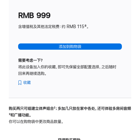
划
(适
RMB 999
用
于
含增值税及其他法定税费：约 RMB 115‡。
HomeP
mini)
添加到购物袋
需要考虑一下？
将此设备加入你的收藏，即可先保留全部配置选择，之后随时
回来再继续选购。
收藏
购买两只可组建立体声组合
脚
²；多加几只放在家中各处，还可体验多‍房‍间音频
脚
³和广播功能。
注
注
你可以在购物袋中更改商品数量。
获得购买帮助，