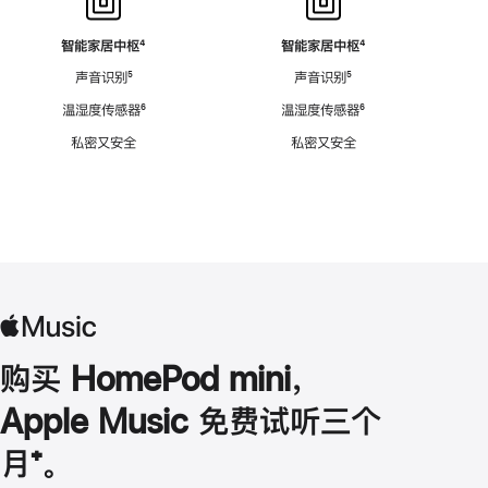
智能家居中枢
脚
⁴
智能家居中枢
脚
⁴
注
注
声音识别
脚
⁵
声音识别
脚
⁵
注
注
温湿度传感器
脚
⁶
温湿度传感器
脚
⁶
注
注
私密又安全
私密又安全
购买 HomePod mini，
Apple Music 免费试听三个
月
脚
⁺。