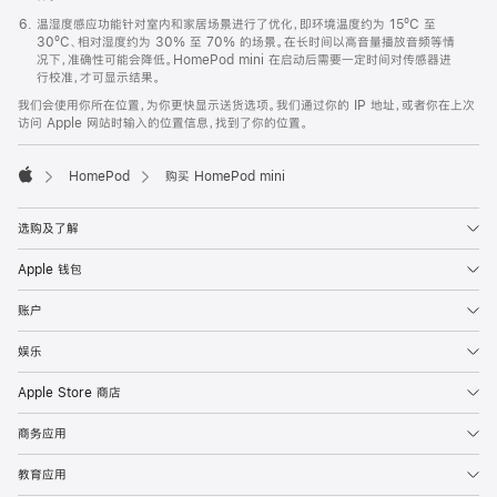
温湿度感应功能针对室内和家居场景进行了优化，即环境温度约为 15ºC 至
30ºC、相对湿度约为 30% 至 70% 的场景。在长时间以高音量播放音频等情
况下，准确性可能会降低。HomePod mini 在启动后需要一定时间对传感器进
行校准，才可显示结果。
我们会使用你所在位置，为你更快显示送货选项。我们通过你的 IP 地址，或者你在上次
访问 Apple 网站时输入的位置信息，找到了你的位置。
HomePod
购买 HomePod mini
Apple
选购及了解
Apple 钱包
账户
娱乐
Apple Store 商店
商务应用
教育应用