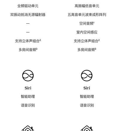
全频驱动单元
高振幅低音单元
双振动抵消无源辐射器
五高音单元波束成形阵列
—
空间音频
脚
¹
注
—
室内空间感应
支持立体声组合
脚
²
支持立体声组合
脚
²
注
注
多房间音频
脚
³
多房间音频
脚
³
注
注
Siri
Siri
智能助理
智能助理
语音识别
语音识别