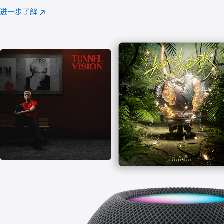
注
进一步了解
Apple
(在
Music
新
窗
口
中
打
开)