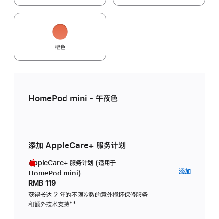
橙色
HomePod mini - 午夜色
添加 AppleCare+ 服务计划
AppleCare+ 服务计划 (适用于
AppleC
添加
HomePod mini)
服
RMB 119
务
获得长达 2 年的不限次数的意外损坏保修服务
和额外技术支持
脚
**
计
注