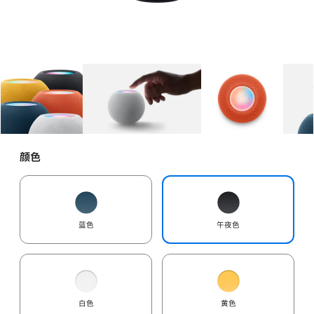
图库
图像
1
图库
图像
2
图库
图像
3
颜色
蓝色
午夜色
白色
黄色