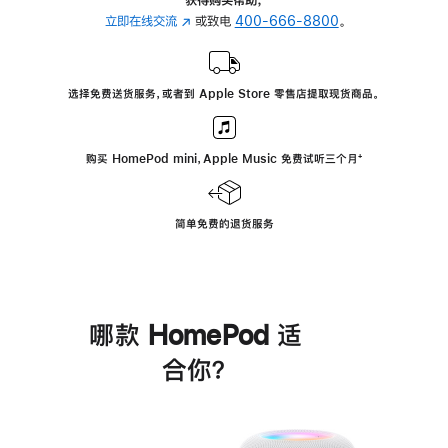
立即在线交流
(在
或致电
400-666-8800
。
新
窗
口
选择免费送货服务，或者到 Apple Store 零售店提取现货商品。
中
打
开)
购买 HomePod mini，Apple Music 免费试听三个月
脚
⁺
注
简单免费的退货服务
哪款 HomePod 适
合你？
进
一
步