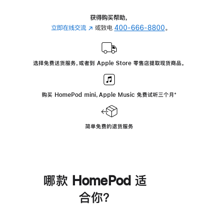
获得购买帮助，
立即在线交流
(在
或致电
400-666-8800
。
新
窗
口
选择免费送货服务，或者到 Apple Store 零售店提取现货商品。
中
打
开)
购买 HomePod mini，Apple Music 免费试听三个月
脚
⁺
注
简单免费的退货服务
哪款 HomePod 适
合你？
进