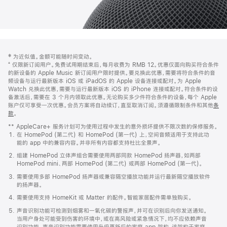
网
脚
‡ 为近似值。金额可能随时间变动。
注
页
⁺ 仅限新订阅用户。免费试用期结束后，每月收费为 RMB 12。优惠仅面向购买符合条件
页
的新设备的 Apple Music 新订阅用户限时提供。要兑换此优惠，需要将符合条件的音
频设备与运行最新版本 iOS 或 iPadOS 的 Apple 设备连接或配对。为 Apple
脚
Watch 兑换此优惠，需要与运行最新版本 iOS 的 iPhone 连接或配对。符合条件的设
备激活后，需要在 3 个月内领取此优惠。无论购买多少件符合条件的设备，每个 Apple
账户仅可享受一次优惠。会员方案将自动续订，直至取消订阅。须遵循限制条件和其他
条
款
。
(在
新
** AppleCare+ 服务计划可为使用过程中发生的意外损坏提供不限次数的保修服务。
窗
在 HomePod (第二代) 和 HomePod (第一代) 上，空间音频适用于支持此功
口
能的 app 中的兼容内容。并非所有内容都支持杜比全景声。
中
打
组建 HomePod 立体声组合需要使用两部同款 HomePod 扬声器，如两部
开)
HomePod mini、两部 HomePod (第二代) 或两部 HomePod (第一代)。
需要使用多部 HomePod 扬声器或兼容隔空播放功能并运行最新隔空播放软件
的扬声器。
需要使用支持 HomeKit 或 Matter 的配件。智能家居配件需单独购买。
声音识别功能可检测到烟雾和一氧化碳的警报声，并可在识别后向你发送通知。
当用户身处可能受到伤害的环境中，或在高风险或紧急情况下，均不应依赖声音
识别功能。声音识别功能需要使用升级更新后的家庭 app 架构，该架构于家庭