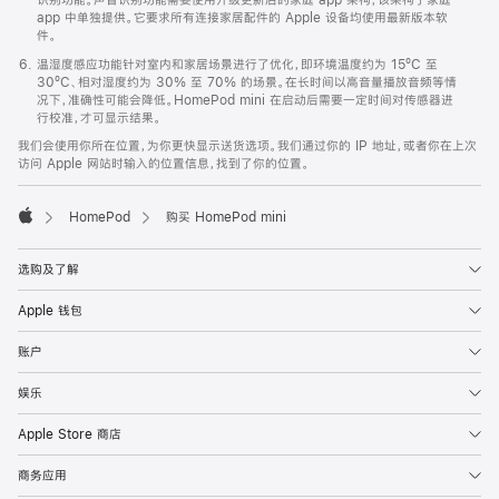
app 中单独提供。它要求所有连接家居配件的 Apple 设备均使用最新版本软
件。
温湿度感应功能针对室内和家居场景进行了优化，即环境温度约为 15ºC 至
30ºC、相对湿度约为 30% 至 70% 的场景。在长时间以高音量播放音频等情
况下，准确性可能会降低。HomePod mini 在启动后需要一定时间对传感器进
行校准，才可显示结果。
我们会使用你所在位置，为你更快显示送货选项。我们通过你的 IP 地址，或者你在上次
访问 Apple 网站时输入的位置信息，找到了你的位置。
HomePod
购买 HomePod mini
Apple
选购及了解
Apple 钱包
账户
娱乐
Apple Store 商店
商务应用