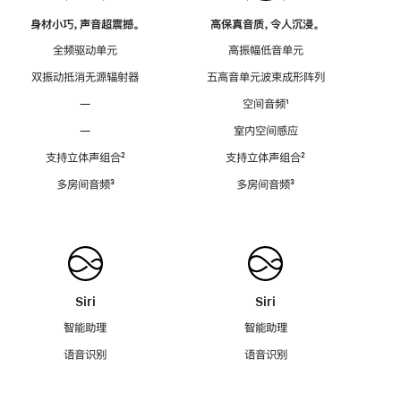
身材小巧，声音超震撼。
高保真音质，令人沉浸。
全频驱动单元
高振幅低音单元
双振动抵消无源辐射器
五高音单元波束成形阵列
—
空间音频
脚
¹
注
—
室内空间感应
支持立体声组合
脚
²
支持立体声组合
脚
²
注
注
多房间音频
脚
³
多房间音频
脚
³
注
注
Siri
Siri
智能助理
智能助理
语音识别
语音识别