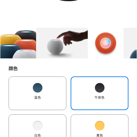
图库
图像
1
图库
图像
2
图库
图像
3
颜色
蓝色
午夜色
白色
黄色