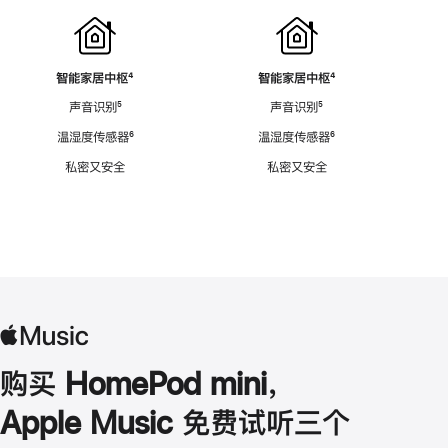
智能家居中枢
脚
⁴
智能家居中枢
脚
⁴
注
注
声音识别
脚
⁵
声音识别
脚
⁵
注
注
温湿度传感器
脚
⁶
温湿度传感器
脚
⁶
注
注
私密又安全
私密又安全
购买 HomePod mini，
Apple Music 免费试听三个