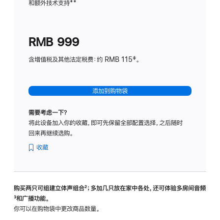
和额外技术支持
脚
**
计
注
划
(适
RMB 999
用
于
含增值税及其他法定税费：约 RMB 115‡。
HomeP
mini)
添加到购物袋
需要考虑一下？
将此设备加入你的收藏，即可先保留全部配置选择，之后随时
回来再继续选购。
收藏
购买两只可组建立体声组合
脚
²；多加几只放在家中各处，还可体验多‍房‍间音频
脚
³和广播功能。
注
注
你可以在购物袋中更改商品数量。