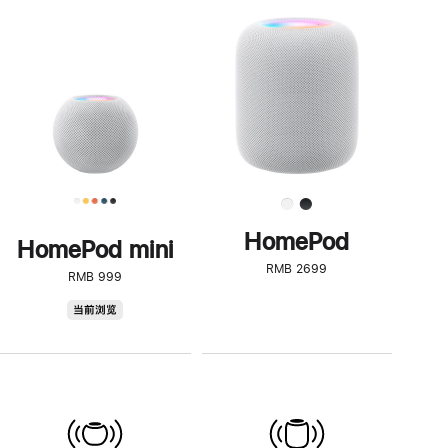
一
步
了
解
HomePod<
HomePod
HomePod mini
RMB 2699
RMB 999
HomePod
当前浏览
mini