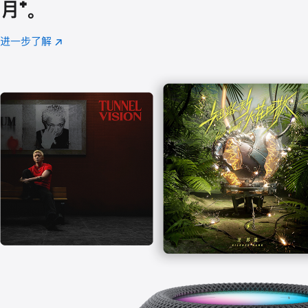
月
脚
⁺。
注
进一步了解
Apple
(在
Music
新
窗
口
中
打
开)