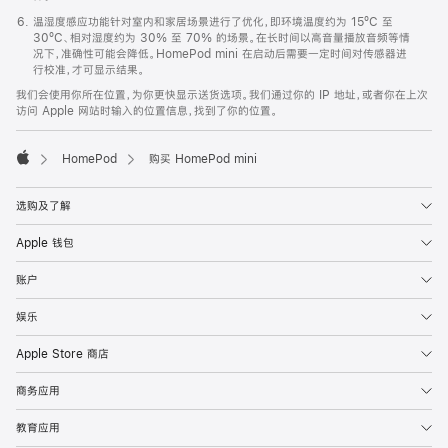
温湿度感应功能针对室内和家居场景进行了优化，即环境温度约为 15ºC 至
30ºC、相对湿度约为 30% 至 70% 的场景。在长时间以高音量播放音频等情
况下，准确性可能会降低。HomePod mini 在启动后需要一定时间对传感器进
行校准，才可显示结果。
我们会使用你所在位置，为你更快显示送货选项。我们通过你的 IP 地址，或者你在上次
访问 Apple 网站时输入的位置信息，找到了你的位置。
HomePod
购买 HomePod mini
Apple
选购及了解
Apple 钱包
账户
娱乐
Apple Store 商店
商务应用
教育应用