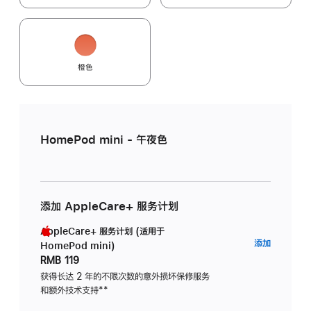
橙色
HomePod mini - 午夜色
添加 AppleCare+ 服务计划
AppleCare+ 服务计划 (适用于
AppleC
添加
HomePod mini)
服
RMB 119
务
获得长达 2 年的不限次数的意外损坏保修服务
和额外技术支持
脚
**
计
注