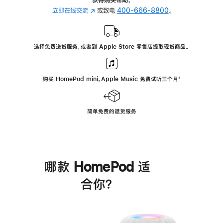
立即在线交流
(在
或致电
400-666-8800
。
新
窗
口
选择免费送货服务，或者到 Apple Store 零售店提取现货商品。
中
打
开)
购买 HomePod mini，Apple Music 免费试听三个月
脚
⁺
注
简单免费的退货服务
哪款 HomePod 适
合你？
进
一
步