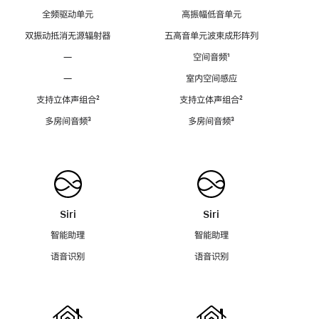
全频驱动单元
高振幅低音单元
双振动抵消无源辐射器
五高音单元波束成形阵列
—
空间音频
脚
¹
注
—
室内空间感应
支持立体声组合
脚
²
支持立体声组合
脚
²
注
注
多房间音频
脚
³
多房间音频
脚
³
注
注
Siri
Siri
智能助理
智能助理
语音识别
语音识别