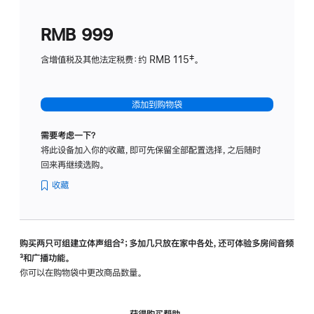
划
(适
RMB 999
用
于
含增值税及其他法定税费：约 RMB 115‡。
HomeP
mini)
添加到购物袋
需要考虑一下？
将此设备加入你的收藏，即可先保留全部配置选择，之后随时
回来再继续选购。
收藏
购买两只可组建立体声组合
脚
²；多加几只放在家中各处，还可体验多‍房‍间音频
脚
³和广播功能。
注
注
你可以在购物袋中更改商品数量。
获得购买帮助，