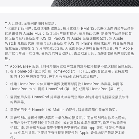
网
脚
‡ 为近似值。金额可能随时间变动。
注
页
⁺ 仅限新订阅用户。免费试用期结束后，每月收费为 RMB 12。优惠仅面向购买符合条件
页
的新设备的 Apple Music 新订阅用户限时提供。要兑换此优惠，需要将符合条件的音
频设备与运行最新版本 iOS 或 iPadOS 的 Apple 设备连接或配对。为 Apple
脚
Watch 兑换此优惠，需要与运行最新版本 iOS 的 iPhone 连接或配对。符合条件的设
备激活后，需要在 3 个月内领取此优惠。无论购买多少件符合条件的设备，每个 Apple
账户仅可享受一次优惠。会员方案将自动续订，直至取消订阅。须遵循限制条件和其他
条
款
。
(在
新
** AppleCare+ 服务计划可为使用过程中发生的意外损坏提供不限次数的保修服务。
窗
在 HomePod (第二代) 和 HomePod (第一代) 上，空间音频适用于支持此功
口
能的 app 中的兼容内容。并非所有内容都支持杜比全景声。
中
打
组建 HomePod 立体声组合需要使用两部同款 HomePod 扬声器，如两部
开)
HomePod mini、两部 HomePod (第二代) 或两部 HomePod (第一代)。
需要使用多部 HomePod 扬声器或兼容隔空播放功能并运行最新隔空播放软件
的扬声器。
需要使用支持 HomeKit 或 Matter 的配件。智能家居配件需单独购买。
声音识别功能可检测到烟雾和一氧化碳的警报声，并可在识别后向你发送通知。
当用户身处可能受到伤害的环境中，或在高风险或紧急情况下，均不应依赖声音
识别功能。声音识别功能需要使用升级更新后的家庭 app 架构，该架构于家庭
app 中单独提供。它要求所有连接家居配件的 Apple 设备均使用最新版本软
件。