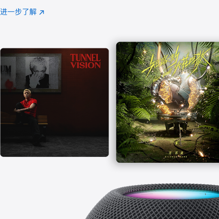
注
进一步了解
Apple
(在
Music
新
窗
口
中
打
开)