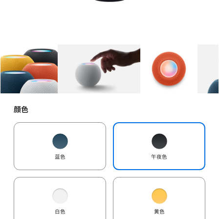
图库
图像
1
图库
图像
2
图库
图像
3
颜色
蓝色
午夜色
白色
黄色