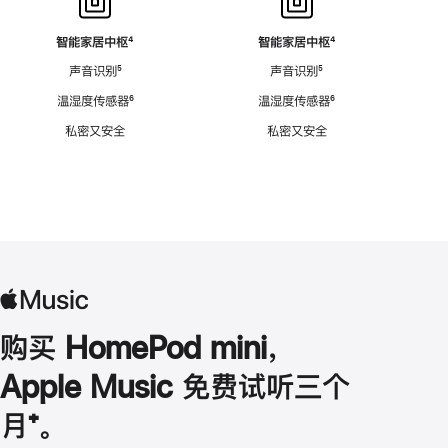
智能家居中枢
脚
⁴
智能家居中枢
脚
⁴
注
注
声音识别
脚
⁵
声音识别
脚
⁵
注
注
温湿度传感器
脚
⁶
温湿度传感器
脚
⁶
注
注
私密又安全
私密又安全
购买 HomePod mini，
Apple Music 免费试听三个
月
脚
⁺。